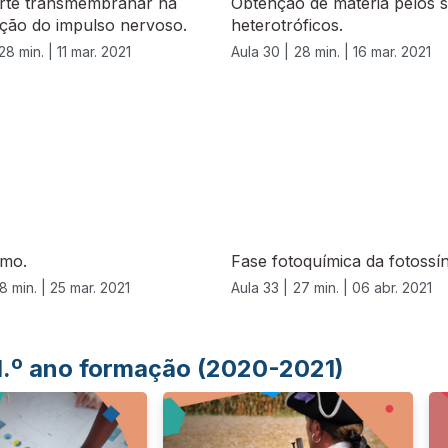
rte transmembranar na
Obtenção de matéria pelos 
ção do impulso nervoso.
heterotróficos.
28 min. |
11 mar. 2021
Aula 30 |
28 min. |
16 mar. 2021
smo.
Fase fotoquímica da fotossí
8 min. |
25 mar. 2021
Aula 33 |
27 min. |
06 abr. 2021
 1.º ano formação (2020-2021)