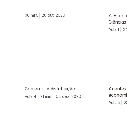
00 min. |
20 out. 2020
A Econo
Ciências
Aula 1 |
24
Comércio e distribuição.
Agentes 
económi
Aula 4 |
21 min. |
04 dez. 2020
Aula 5 |
2
522431