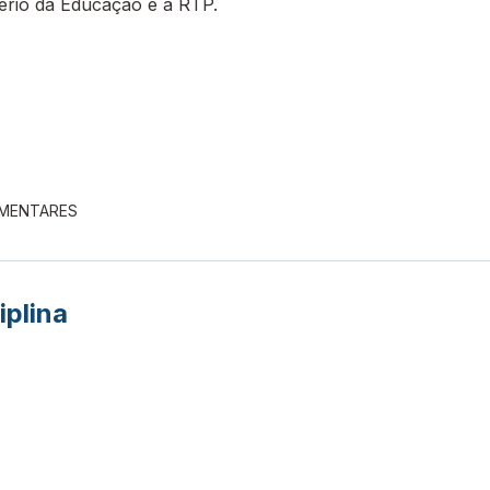
tério da Educação e a RTP.
EMENTARES
iplina