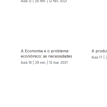
Aula 12 |
28 min. |
12 fev. 2021
A Economia e o problema
A produt
económico: as necessidades
Aula 17 |
Aula 16 |
29 min. |
12 mar. 2021
542099