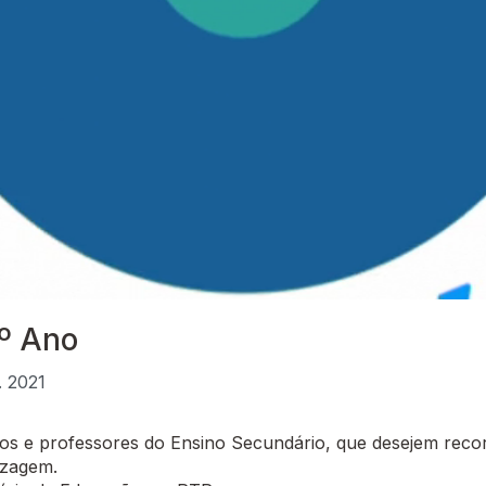
º Ano
. 2021
 e professores do Ensino Secundário, que desejem recor
izagem.