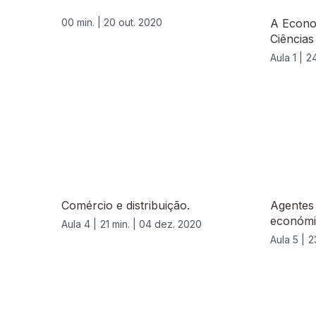
00 min. |
20 out. 2020
A Econo
Ciências
Aula 1 |
24
Comércio e distribuição.
Agentes 
económi
Aula 4 |
21 min. |
04 dez. 2020
Aula 5 |
2
522431