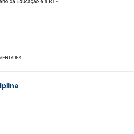
tério da Educação e a RTP.
EMENTARES
iplina