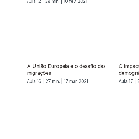
Aula 12 |
28 min. |
10 fev. 2021
A União Europeia e o desafio das
O impact
migrações.
demográ
Aula 16 |
27 min. |
17 mar. 2021
Aula 17 |
543223