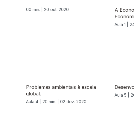
00 min. |
20 out. 2020
A Econo
Económ
Aula 1 |
24
Problemas ambientais à escala
Desenvol
global.
Aula 5 |
2
Aula 4 |
20 min. |
02 dez. 2020
521929