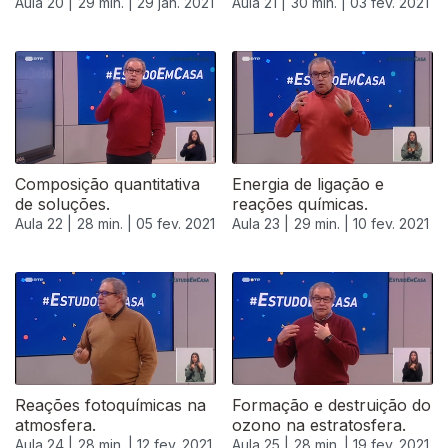
Aula 20 |
29 min. |
29 jan. 2021
Aula 21 |
30 min. |
03 fev. 2021
523095
Composição quantitativa
Energia de ligação e
de soluções.
reações químicas.
Aula 22 |
28 min. |
05 fev. 2021
Aula 23 |
29 min. |
10 fev. 2021
Reações fotoquímicas na
Formação e destruição do
atmosfera.
ozono na estratosfera.
Aula 24 |
28 min. |
12 fev. 2021
Aula 25 |
28 min. |
19 fev. 2021