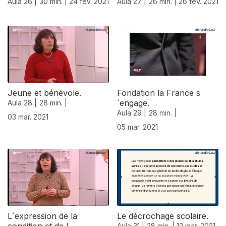
Aula 26 |
30 min. |
24 fev. 2021
Aula 27 |
26 min. |
26 fev. 2021
Jeune et bénévole.
Fondation la France s
´engage.
Aula 28 |
28 min. |
Aula 29 |
28 min. |
03 mar. 2021
05 mar. 2021
L´expression de la
Le décrochage scolaire.
Aula 31 |
28 min. |
12 mar. 2021