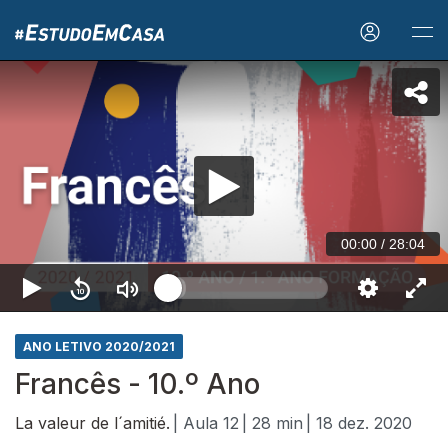
00:00
/
28:04
ANO LETIVO 2020/2021
Francês - 10.º Ano
La valeur de l´amitié.
| Aula 12
| 28 min
| 18 dez. 2020