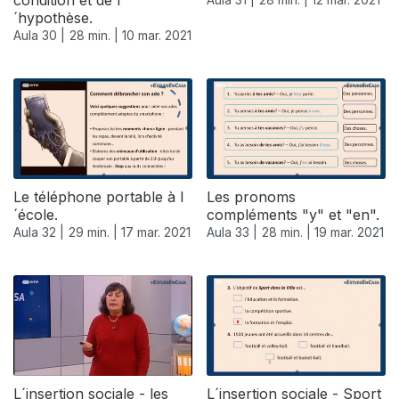
condition et de l
´hypothèse.
Aula 30 |
28 min. |
10 mar. 2021
Le téléphone portable à l
Les pronoms
´école.
compléments "y" et "en".
Aula 32 |
29 min. |
17 mar. 2021
Aula 33 |
28 min. |
19 mar. 2021
535229
L´insertion sociale - les
L´insertion sociale - Sport