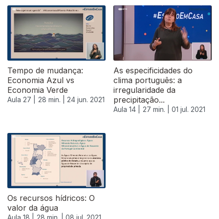
Tempo de mudança:
As especificidades do
Economia Azul vs
clima português: a
Economia Verde
irregularidade da
precipitação...
Aula 27 |
28 min. |
24 jun. 2021
Aula 14 |
27 min. |
01 jul. 2021
556106
Os recursos hídricos: O
valor da água
Aula 18 |
28 min. |
08 jul. 2021