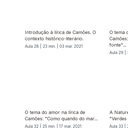
Introdução à lírica de Camões. O
O tema d
contexto histórico-literário.
Camões: 
fonte"...
Aula 28 |
23 min. |
03 mar. 2021
Aula 29 |
535210
O tema do amor na lírica de
A Natur
Camões: "Como quando do mar...
"Verdes 
Aula 32 |
25 min. |
17 mar. 2021
Aula 33 |