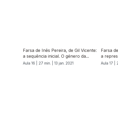
Farsa de Inês Pereira, de Gil Vicente:
Farsa de
a sequência inicial. O género da...
a repres
Aula 16 |
27 min. |
13 jan. 2021
Aula 17 |
522883