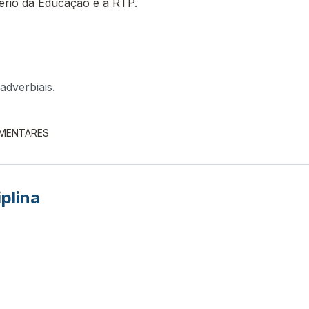
tério da Educação e a RTP.
dverbiais.
EMENTARES
iplina