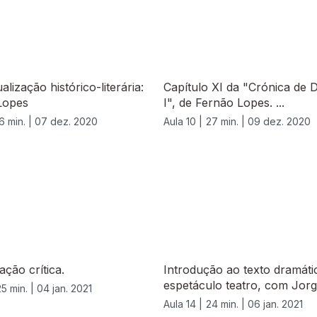
alização histórico-literária:
Capítulo XI da "Crónica de 
Lopes
I", de Fernão Lopes. ...
6 min. |
07 dez. 2020
Aula 10 |
27 min. |
09 dez. 2020
ação crítica.
Introdução ao texto dramáti
espetáculo teatro, com Jorge
25 min. |
04 jan. 2021
Aula 14 |
24 min. |
06 jan. 2021