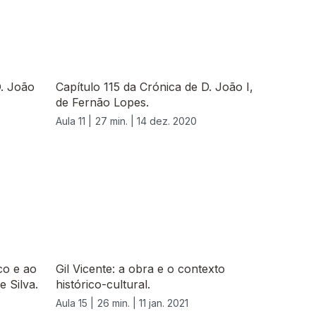
D. João
Capítulo 115 da Crónica de D. João I,
de Fernão Lopes.
Aula 11 |
27 min. |
14 dez. 2020
co e ao
Gil Vicente: a obra e o contexto
 Silva.
histórico-cultural.
Aula 15 |
26 min. |
11 jan. 2021