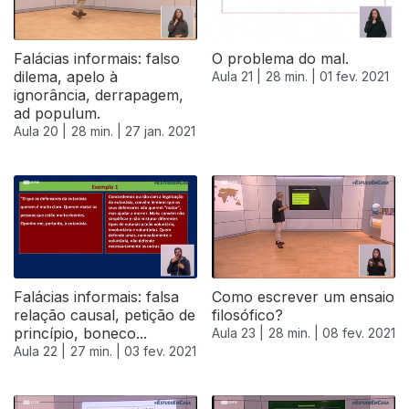
Falácias informais: falso
O problema do mal.
dilema, apelo à
Aula 21 |
28 min. |
01 fev. 2021
ignorância, derrapagem,
ad populum.
Aula 20 |
28 min. |
27 jan. 2021
522843
Falácias informais: falsa
Como escrever um ensaio
relação causal, petição de
filosófico?
princípio, boneco...
Aula 23 |
28 min. |
08 fev. 2021
Aula 22 |
27 min. |
03 fev. 2021