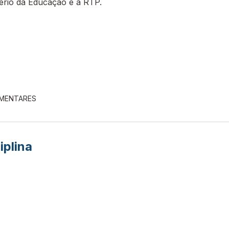
tério da Educação e a RTP.
EMENTARES
iplina