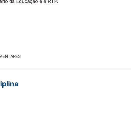
tério da Educação e a RTP.
EMENTARES
iplina