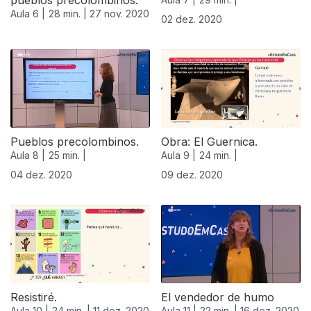
pueblos precolombinos.
Aula 6 |
28 min. |
27 nov. 2020
02 dez. 2020
Pueblos precolombinos.
Obra: El Guernica.
Aula 8 |
25 min. |
Aula 9 |
24 min. |
04 dez. 2020
09 dez. 2020
512096
Resistiré.
El vendedor de humo
Aula 10 |
24 min. |
11 dez. 2020
Aula 11 |
22 min. |
16 dez. 2020