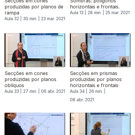
Secções em cones
Sombras: polígonos
produzidas por planos de
horizontais e frontais.
rampa
Aula 13 |
28 min. |
25 mar. 2021
Aula 32 |
30 min. |
23 mar. 2021
535562
Secções em cones
Secções em prismas
produzidas por planos
produzidas por planos
oblíquos
horizontais e frontais
Aula 33 |
27 min. |
06 abr. 2021
Aula 34 |
26 min. |
08 abr. 2021