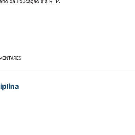
tério da Educação e a RTP.
EMENTARES
iplina