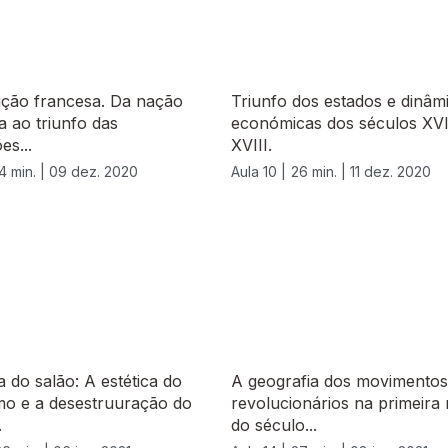
ução francesa. Da nação
Triunfo dos estados e dinâm
 ao triunfo das
económicas dos séculos XVI
es...
XVIII.
4 min. |
09 dez. 2020
Aula 10 |
26 min. |
11 dez. 2020
a do salão: A estética do
A geografia dos movimentos
mo e a desestruuração do
revolucionários na primeira
.
do século...