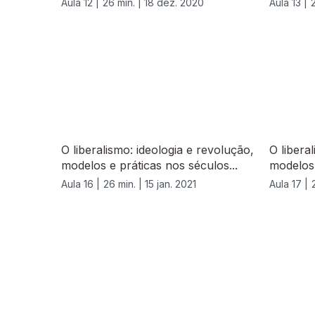
Aula 12 |
26 min. |
18 dez. 2020
Aula 13 |
O liberalismo: ideologia e revolução,
O libera
modelos e práticas nos séculos...
modelos 
Aula 16 |
26 min. |
15 jan. 2021
Aula 17 |
523104