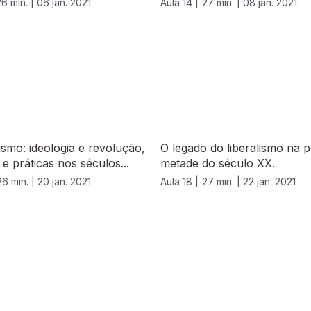
26 min. |
06 jan. 2021
Aula 14 |
27 min. |
08 jan. 2021
lismo: ideologia e revolução,
O legado do liberalismo na p
e práticas nos séculos...
metade do século XX.
26 min. |
20 jan. 2021
Aula 18 |
27 min. |
22 jan. 2021