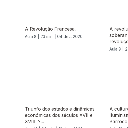
A Revolução Francesa.
A revol
soberana
Aula 8 |
23 min. |
04 dez. 2020
revoluçõ
Aula 9 |
2
Triunfo dos estados e dinâmicas
A cultur
económicas dos séculos XVII e
Iluminis
XVIII. ?...
Barroco