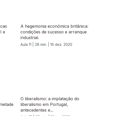
icas
A hegemonia económica britânica:
I e
condições de sucesso e arranque
industrial.
Aula 11 |
28 min. |
16 dez. 2020
O liberalismo: a implatação do
 metade
liberalismo em Portugal,
antecedentes e...