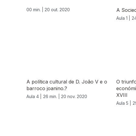
00 min. |
20 out. 2020
A Socie
Aula 1 |
24
A política cultural de D. João V e o
O triunf
barroco joanino.?
económic
XVIII
Aula 4 |
26 min. |
20 nov. 2020
Aula 5 |
2
512079