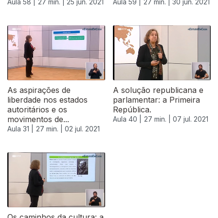
Aula 58 |
27 min. |
25 jun. 2021
Aula 59 |
27 min. |
30 jun. 2021
As aspirações de
A solução republicana e
liberdade nos estados
parlamentar: a Primeira
autoritários e os
República.
movimentos de...
Aula 40 |
27 min. |
07 jul. 2021
Aula 31 |
27 min. |
02 jul. 2021
556426
Os caminhos da cultura: a