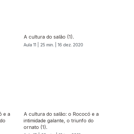
A cultura do salão (1).
Aula 11 |
25 min. |
16 dez. 2020
ó e a
A cultura do salão: o Rococó e a
 do
intimidade galante, o triunfo do
ornato (1).