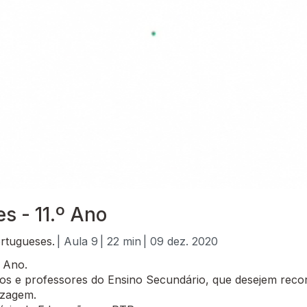
es - 11.º Ano
rtugueses.
| Aula 9
| 22 min
| 09 dez. 2020
º Ano.
 e professores do Ensino Secundário, que desejem recor
izagem.