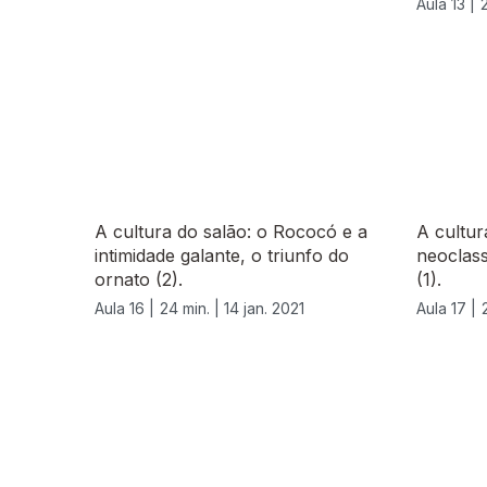
Aula 13 |
A cultura do salão: o Rococó e a
A cultur
intimidade galante, o triunfo do
neoclass
ornato (2).
(1).
Aula 16 |
24 min. |
14 jan. 2021
Aula 17 |
523117