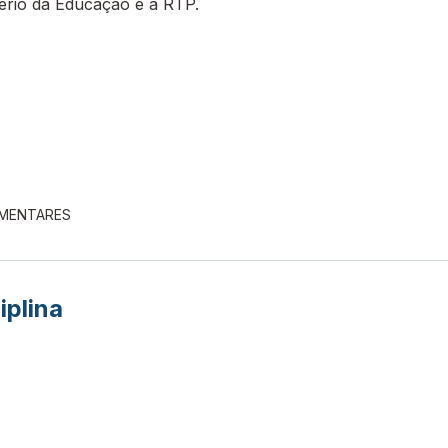
tério da Educação e a RTP.
EMENTARES
iplina