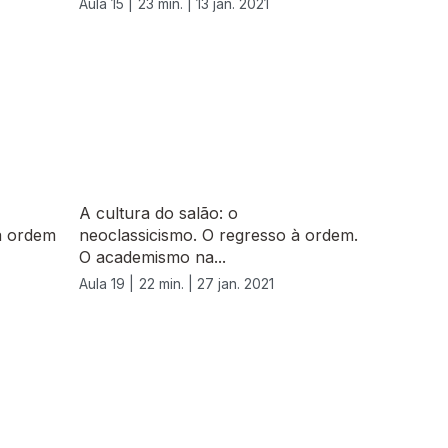
Aula 15 |
23 min. |
13 jan. 2021
A cultura do salão: o
à ordem
neoclassicismo. O regresso à ordem.
O academismo na...
Aula 19 |
22 min. |
27 jan. 2021