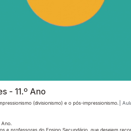
es - 11.º Ano
mpressionismo (divisionismo) e o pós-impressionismo.
| Aul
º Ano.
 e professores do Ensino Secundário, que desejem recor