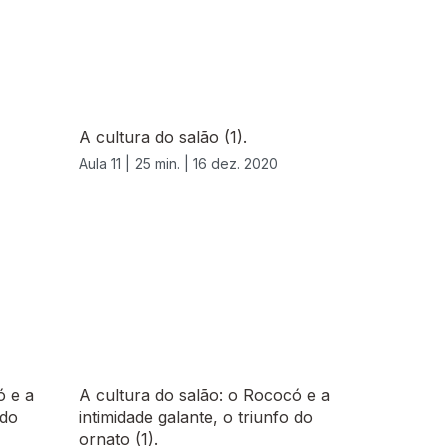
A cultura do salão (1).
Aula 11 |
25 min. |
16 dez. 2020
ó e a
A cultura do salão: o Rococó e a
 do
intimidade galante, o triunfo do
ornato (1).