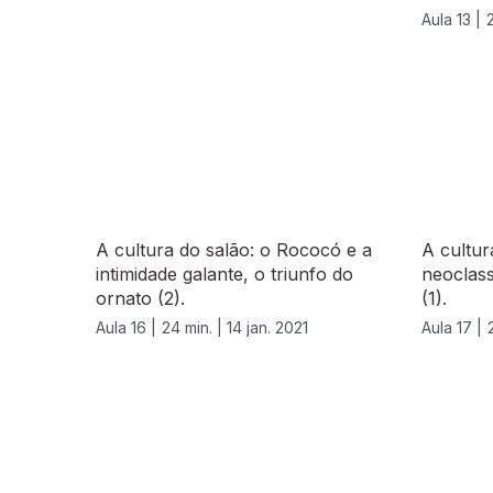
Aula 13 |
A cultura do salão: o Rococó e a
A cultur
intimidade galante, o triunfo do
neoclass
ornato (2).
(1).
Aula 16 |
24 min. |
14 jan. 2021
Aula 17 |
523117