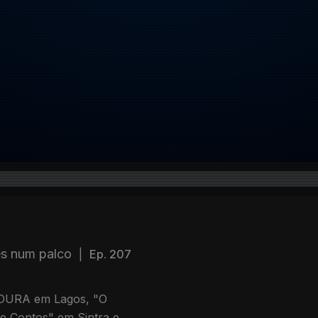
es num palco
|
Ep. 207
ADURA em Lagos, "O
de Contos" em Sintra e