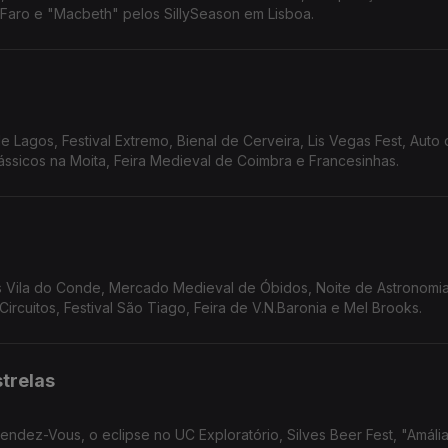
 Faro e "Macbeth" pelos SillySeason em Lisboa.
e Lagos, Festival Extremo, Bienal de Cerveira, Lis Vegas Fest, Auto
ássicos na Moita, Feira Medieval de Coimbra e Francesinhas.
s Vila do Conde, Mercado Medieval de Óbidos, Noite de Astronomia
 Circuitos, Festival São Tiago, Feira de V.N.Baronia e Mel Brooks.
strelas
Rendez-Vous, o eclipse no UC Exploratório, Silves Beer Fest, "Amáli