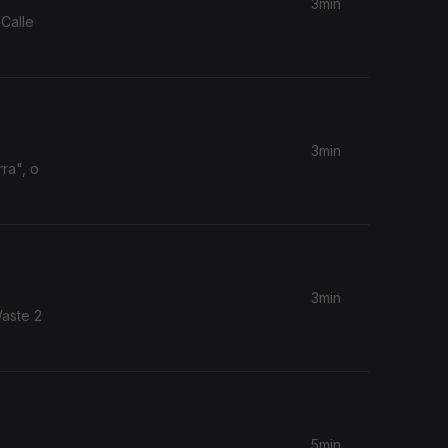
3min
Calle
3min
ra", o
3min
Waste 2
5min