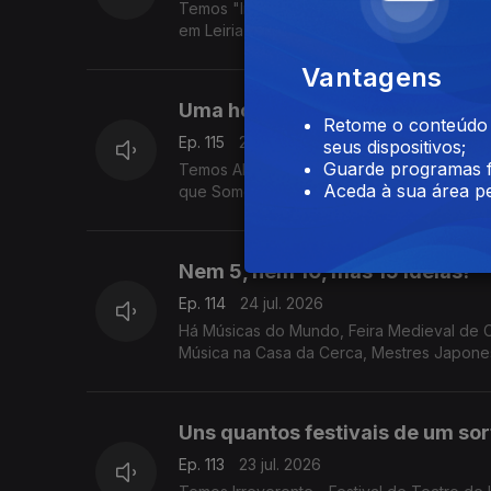
Temos "Impressive Monet & Brilliant Klimt
em Leiria e "Três Vezes Adeus" no Sardoal
Vantagens
Uma homenageada, um tesouro 
Retome o conteúdo a
Ep. 115
27 jul. 2026
seus dispositivos;
Guarde programas f
Temos Alice Coltrane na Sala do Capítulo 
Aceda à sua área pe
que Somos" no Teatro Romano, e a Casa E
Nem 5, nem 10, mas 15 ideias!
Ep. 114
24 jul. 2026
Há Músicas do Mundo, Feira Medieval de C
Música na Casa da Cerca, Mestres Japones
Uns quantos festivais de um so
Ep. 113
23 jul. 2026