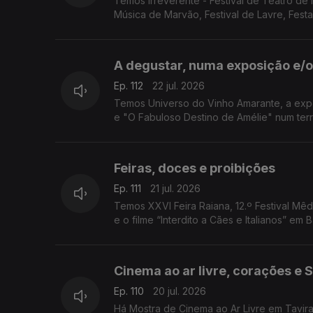
Temos Irreverente - Festival de Teatro de I
Música de Marvão, Festival de Lavre, Fes
A degustar, numa exposição e/
Ep. 112
22 jul. 2026
Temos Universo do Vinho Amarante, a expo
e "O Fabuloso Destino de Amélie" num ter
Feiras, doces e proibições
Ep. 111
21 jul. 2026
Temos XXVI Feira Raiana, 12.º Festival Mêd
e o filme “Interdito a Cães e Italianos” em 
Cinema ao ar livre, corações e
Ep. 110
20 jul. 2026
Há Mostra de Cinema ao Ar Livre em Tavir