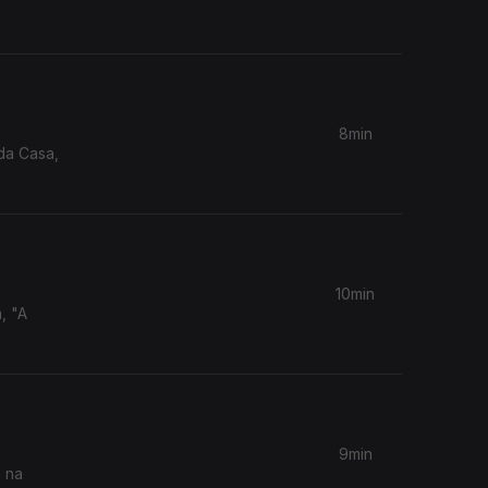
8min
 da Casa,
10min
, "A
9min
a na