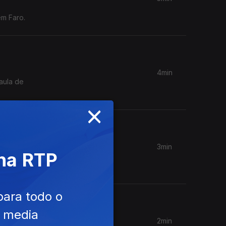
em Faro.
4min
aula de
×
3min
 na RTP
trolo" e
para todo o
e media
2min