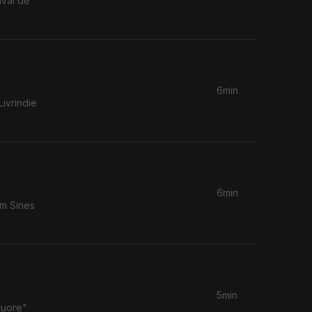
ival de
6min
ivrindie
6min
em Sines
5min
Cuore"