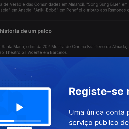
sta de Verão e das Comunidades em Almancil, "Song Sung Blue" em
isseia" em Anadia, "Aniki-Bóbó" em Penafiel e tributo aos Ramones 
história de um palco
anta Maria, o fim da 20.ª Mostra de Cinema Brasileiro de Almada, 
 ao Theatro Gil Vicente em Barcelos.
escontrolo
Registe-se
a, "O Dia da Revelação" em Alcobaça, "Laura - Está Tudo Sob Con
Uma única conta 
serviço público d