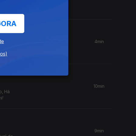
Falling"
GORA
de
4min
scaras
dos)
10min
o, Há
s!
9min