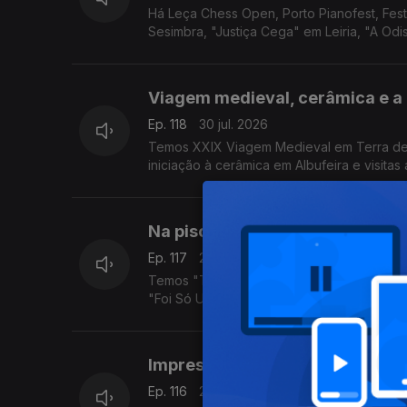
Há Leça Chess Open, Porto Pianofest, Fe
Sesimbra, "Justiça Cega" em Leiria, "A Od
Viagem medieval, cerâmica e a 
Ep. 118
30 jul. 2026
Temos XXIX Viagem Medieval em Terra de S
iniciação à cerâmica em Albufeira e visitas
Na piscina, com revelações e d
Ep. 117
29 jul. 2026
Temos "The Swimming Pool Party" em Lisbo
"Foi Só Um Acidente" em Guimarães.
Impressões, quedas e margens
Ep. 116
28 jul. 2026