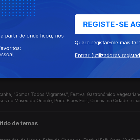
" no Porto e em Lisboa, a exposição "Margem Muda" no Fundão, "On 
.
REGISTE-SE A
e uma casa escondida
 partir de onde ficou, nos
Quero registar-me mais tar
avoritos;
do Museu de Leiria, "Pedra, Papel, Tesouro" no Sea Life Porto, "Má
ssoal;
scondida do Porto.
Entrar (utilizadores regista
anha, "Somos Todos Migrantes", Festival Gastronómico Vegetarian
es no Museu do Oriente, Porto Blues Fest, Cinema na Cidade e mai
rtido de temas