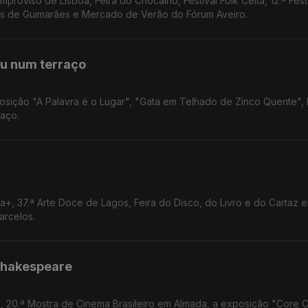
mproviso de Lisboa, Feira do Chocalho, Festival Folk Celta, 12.ª Fest
tas de Guimarães e Mercado de Verão do Fórum Aveiro.
ou num terraço
sição "A Palavra é o Lugar", "Gata em Telhado de Zinco Quente", L
raço.
a+, 37.ª Arte Doce de Lagos, Feira do Disco, do Livro e do Cartaz 
Barcelos.
 Shakespeare
a, 20.ª Mostra de Cinema Brasileiro em Almada, a exposição "Core 