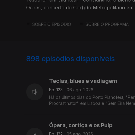
Oeiras, concerto do Cor(p)o Metropolitano em 
São Martinho.
SOBRE O EPISÓDIO
SOBRE O PROGRAMA
898
episódios disponíveis
944272
940244
Teclas, blues e vadiagem
Ep. 123
06 ago. 2026
Há os últimos dias do Porto Pianofest, "Pe
Procrastinator" em Lisboa e "Sem Eira Nem 
Ópera, cortiça e os Pulp
Ep. 122
05 ago. 2026