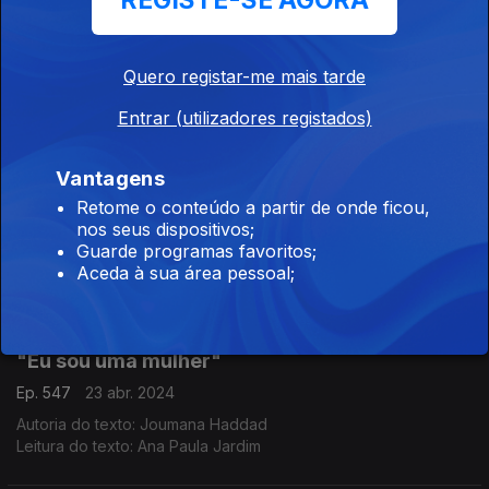
REGISTE-SE AGORA
"Eu só queria um pónei"
Ep. 549
26 abr. 2024
Quero registar-me mais tarde
Autoria do texto: Rui Zink
Leitura do texto: Filipe Lopes
Entrar (utilizadores registados)
Vantagens
"Letra para um hino"
Retome o conteúdo a partir de onde ficou,
Ep. 548
24 abr. 2024
nos seus dispositivos;
Guarde programas favoritos;
Autoria do texto: Manuel Alegre
Aceda à sua área pessoal;
Leitura do texto: Ana Querido
"Eu sou uma mulher"
Ep. 547
23 abr. 2024
Autoria do texto: Joumana Haddad
Leitura do texto: Ana Paula Jardim