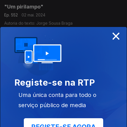
"Um pirilampo"
Ep. 552
02 mai. 2024
Autoria do texto: Jorge Sousa Braga
×
Leitura do texto: Ana Margarida Ramos
"Explicação do país de Abril"
Ep. 551
30 abr. 2024
Autoria do texto: Manuel Alegre
Leitura do texto: Mário Viegas
Registe-se na RTP
"Século XXI"
Uma única conta para todo o
Ep. 550
29 abr. 2024
serviço público de media
Autoria do texto: Fernando Pinto do Amaral
Leitura do texto: Sílvia Vasconcelos