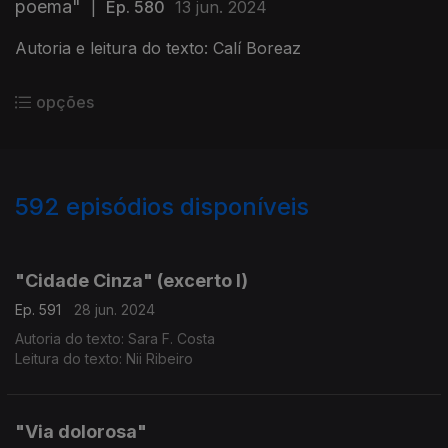
poema"
|
Ep. 580
13 jun. 2024
Autoria e leitura do texto: Calí Boreaz
opções
592
episódios disponíveis
775740
772125
767629
764013
758814
755546
752399
747535
744400
"Cidade Cinza" (excerto I)
Ep. 591
28 jun. 2024
Autoria do texto: Sara F. Costa
Leitura do texto: Nii Ribeiro
"Via dolorosa"