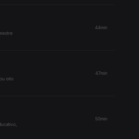
ntos e
44min
arem o
mestre
che
47min
ou oito
ão na
50min
ucativo,