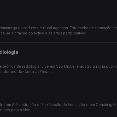
creve, mas só em 2015 teve 'coragem' de mostrar os seus sentime
a, porque as palavras precisam de tempo para serenarem e encontr
ramaturga e produtora cultural açoriana. Enfermeira de formação e 
-se à criação colectiva e às artes participativas.
ndes e Maria José Raposo,
' - Prémio Iberscena 2024 e 2026 e Bolsa de Cidadania Fundação Ro
 de São Miguel, Faial e Flores, chegando este ano a São Jorge.
diologia
presidente da Umar Açores.
 é técnica de radiologia, vive em São Miguel e aos 26 anos já public
seudónimo de Carolina D'Irís.
além da profissão e da escrita, é taróloga desde 2020 e com formaç
residente da UMAR-Açores.
tre em Administração e Planificação da Educação e em Coaching Ed
ciais para a vida.