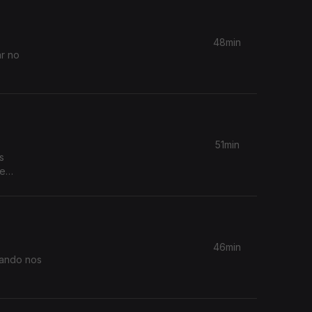
48min
ar no
51min
s
re
ducar?
46min
uando nos