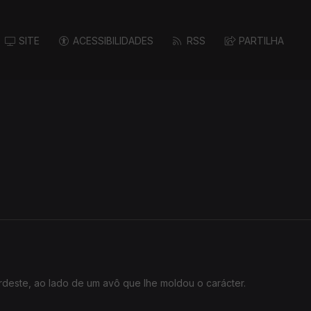
e une tradição, identidade
SITE
ACESSIBILIDADES
RSS
PARTILHA
ória é contada no Mundo no
sé Raposo, da Umar-
ordeste, ao lado de um avô que lhe moldou o carácter.
 ensino pelo mundo do turismo.