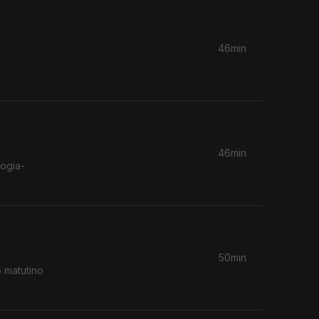
46min
 e
46min
ogia-
50min
o matutino