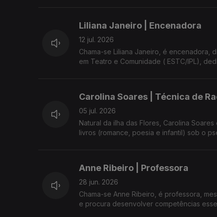
Desde os primeiros anos de escola que es
Liliana Janeiro | Encenadora
pensamentos em O Silêncio do Orvalho.
12 jul. 2026
Está a preparar o segundo livro de poesi
Chama-se Liliana Janeiro, é encenadora, d
seu lugar no mundo.
em Teatro e Comunidade ( ESTC/IPL), dedica
Patrícia Brandão, a mulher, a poetisa e o que a inspira, na Antena 1 Açores, com Ana Rese
Criadora do projecto 'A Costela de Lilith
presidente da UMAR-Açores.
Portugal 26 - já levou o projecto às ilhas
Carolina Soares | Técnica de Ra
Com Ana Resendes e Maria José Raposo, 
05 jul. 2026
Natural da ilha das Flores, Carolina Soares
livros (romance, poesia e infantil) sob o p
Prestes a ser mãe, Carolina Soares, para 
área holística.
Anne Ribeiro | Professora
Com Ana Resendes e Maria José Raposo P
28 jun. 2026
Chama-se Anne Ribeiro, é professora, mes
e procura desenvolver competências essen