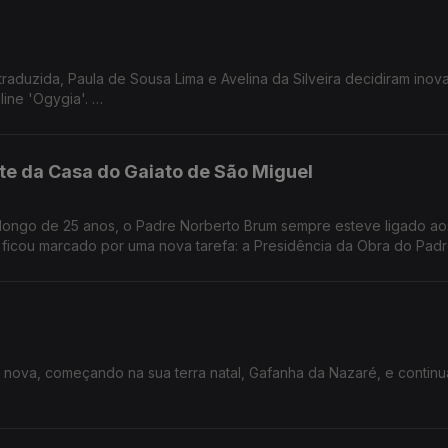
traduzida, Paula de Sousa Lima e Avelina da Silveira decidiram inov
mundo literário: criaram a revista literária online 'Ogygia'.
em português alcancem a dimensão merecida.
te da Casa do Gaiato de São Miguel
presidente da Umar Açores.
longo de 25 anos, o Padre Norberto Brum sempre esteve ligado ao
 ficou marcado por uma nova tarefa: a Presidência da Obra do Pad
ão Miguel.
 a quem são confiadas crianças e jovens frágeis, para proteger e e
como podemos colaborar?
José Raposo, presidente da UMAR-Açores.
o nova, começando na sua terra natal, Gafanha da Nazaré, e contin
vés da música já que é cantautora e apaixonada pela composição.