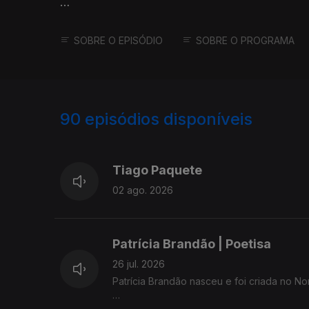
Em casa, em 2020, desenvolveu um conceito qu
local e inovação: Bogangas - cookies de chá.
SOBRE O EPISÓDIO
SOBRE O PROGRAMA
Do artesanal ao projeto para a fábrica, a hist
Feminino, com Ana Rosa Resendes e Maria Jo
Açores.
90
episódios disponíveis
918826
876640
835199
Tiago Paquete
02 ago. 2026
Patrícia Brandão | Poetisa
26 jul. 2026
Patrícia Brandão nasceu e foi criada no N
Formada em História e Geografia, trocou o