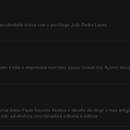
ativismo político - são temas da conversa desta noite.
asculinidade tóxica com o psicólogo João Pedro Lopes.
presidente da UMAR Açores.
ilho, pai, e o profissional com experiência nos serviços públicos
aria José Raposo, presidente da Umar- Açores.
ambém é mãe e empresária num ramo pouco comum nos Açores: micol
leta de desafios, aventura e determinação.
da Umar Açores.
ornal diário: Paula Gouveia. Aceitou o desafio de dirigir o mais antig
a sido subdiretora, coordenadora editorial e editora.
os desafios da imprensa escrita são os temas da conversa de hoje.