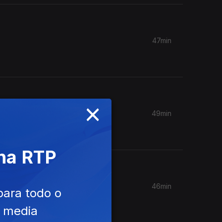
clo na
47min
 Dia
assina
×
49min
fância
 em
 na RTP
46min
para todo o
e media