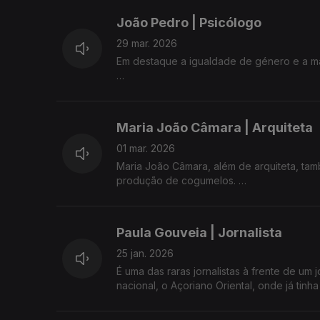
- Vida Nova.
João Pedro | Psicólogo
Desafios de vida - pessoal, profissional e 
29 mar. 2026
Em destaque a igualdade de género e a m
Com Ana Resendes e Maria José Raposo, 
Uma oportunidade para conhecer o homem, f
privados São Miguel, Terceira e Faial.
Maria João Câmara | Arquiteta
Na Antena 1 Açores com Ana Resendes e M
01 mar. 2026
Maria João Câmara, além de arquiteta, t
produção de cogumelos.
É uma convidada que inspira pela vida rep
Paula Gouveia | Jornalista
Com Ana Resendes e Maria José Raposo, 
25 jan. 2026
É uma das raras jornalistas à frente de um j
nacional, o Açoriano Oriental, onde já tinh
O percurso profissional, a comunicação e 