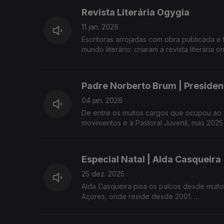
Revista Literária Ogygia
Com Ana Resendes e Maria José Raposo.
11 jan. 2026
Escritoras arrojadas com obra publicada e 
A conversa de hoje, gravada no final de 2025, é sobre esta publicação semestral que visa facilitar a edição de obras
de outras escritoras, para que as vozes 
Padre Norberto Brum | Presiden
Com Ana Resendes e Maria José Raposo, 
04 jan. 2026
De entre os muitos cargos que ocupou ao 
movimentos e à Pastoral Juvenil, mas 2025
Américo nos Açores - Casa do Gaiato de S
Que desafios se colocam a uma instituição
Especial Natal | Alda Casqueira
Que valências possui, como funciona e 
25 dez. 2025
Uma conversa com Ana Resendes e Maria 
Alda Casqueira pisa os palcos desde muit
Açores, onde reside desde 2001.
Educadora de infância, educa também atra