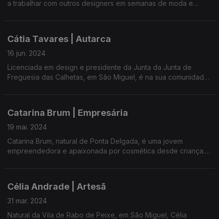
a trabalhar com outros designers em semanas de moda e
Uma conversa com Ana Rosa e Maria José Raposo da
filmes.
UMAR/Açores.
Hoje, com 35 anos, possui marca própria.
Cátia Tavares | Autarca
Longas viagens pela Europa, onde mistura trabalho e
16 jun. 2024
voluntariado em troca de estadia, é outras das características
Licenciada em design e presidente da Junta da Junta de
de Sara França para conhecer em mais um programa de O
Freguesia das Calhetas, em São Miguel, é na sua comunidade
Mundo no Feminino.
que desenvolve iniciativas de cariz sociocultural, melhorando
as condições de vida da população e valorizando as pessoas
e tradições.
Catarina Brum | Empresária
Uma conversa com Ana Rosa e Maria José Raposo da
19 mai. 2024
UMAR/Açores.
Catarina Brum, natural de Ponta Delgada, é uma jovem
empreendedora e apaixonada por cosmética desde criança.
Em 2019, optou pela formação em maquilhagem, mas ao
regressar ao mercado de trabalho confrontou-se com a Covid
Célia Andrade | Artesã
19. A solução passou pelo investimento nas redes sociais.
31 mar. 2024
Hoje, empreende e gere o seu negócio Salão de Beleza
Natural da Vila de Rabo de Peixe, em São Miguel, Célia