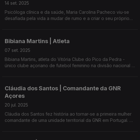
dinamiza em creches, jardins de infância, escolas, bibliotecas
14 set. 2025
e Pediatria do Hospital de Ponta delgada. Conta, canta, toca e
Psicóloga clínica e da saúde, Maria Carolina Pacheco viu-se
encanta.
desafiada pela vida a mudar de rumo e a criar o seu próprio
espaço, onde consegue conciliar a psicologia com a
Com Ana Resendes e Maria José Raposo da Umar Açores.
neuromodulação, as artes e a musicoterapia.
Bibiana Martins | Atleta
Maria Carolina Pacheco é também compositora e cantora, uma
'criança-mulher' que deseja contribuir para a criação de um
07 set. 2025
mundo melhor.
Bibiana Martins, atleta do Vitória Clube do Pico da Pedra -
único clube açoriano de futebol feminino na divisão nacional -
Com Ana Resendes e Maria José Raposo, Presidente da Umar
é a convidada do programa.
Açores.
Com Ana Resendes e Maria José Raposo, Presidente da Umar
Cláudia dos Santos | Comandante da GNR
Açores.
Açores
20 jul. 2025
Cláudia dos Santos fez história ao tornar-se a primeira mulher
comandante de uma unidade territorial da GNR em Portugal.
A sua experiência de vida, percurso profissional, motivações e
os desafios de gerir e coordenar as nove ilhas dos Açores