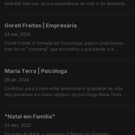
Sobre Rodas.
Andrade fala-nos da sua experiência de vida e da atividade
que desempenha com paixão, e que lhe permitiu a
independência financeira.
Goreti Freitas | Empresária
Uma Conversa com Ana Rosa Resendes e Maria José Raposo
da UMAR/Açores.
24 mar. 2024
Goreti Freitas é formada em Sociologia, passou pela banca,
mas foi no "coaching" que encontrou a sua paixão e a
capacidade de ajudar os outros a concretizar sonhos e a
potencializar negócios.
Maria Terra | Psicóloga
A empresária, Goreti Freitas, fundou o Grupo de Jovens e
Associação Social, Cultural, Educativa e Desportiva dos Arrifes.
28 jan. 2024
Contribuir para o bem-estar emocional e qualidade de vida
O Mundo no Feminino com Ana Resendes e Maria José
dos pacientes é o maior objetivo da psicóloga Maria Terra.
Raposo da Umar Açores.
O Mestrado em Psicologia da Justiça e dissertação sobre o
'Medo do Crime: Insegurança em Ponta Delgada e Angra do
"Natal em Família"
Heroísmo' são o ponto de partida para uma conversa sobre o
assunto no presente, mas também sobre a doença mental,
24 dez. 2023
ausência de objetivos e capacidade de sonhar dos mais
Em noite de Natal, o programa O Mundo no Feminino