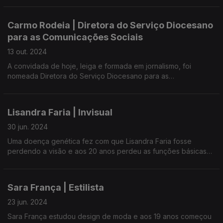
Carmo Rodeia | Diretora do Serviço Diocesano
para as Comunicações Sociais
13 out. 2024
A convidada de hoje, leiga e formada em jornalismo, foi
nomeada Diretora do Serviço Diocesano para as
Comunicações Sociais e Porta-Voz diocesana.
Falamos com a mulher, a profissional e mãe, Carmo Rodeia,
Lisandra Faria | Invisual
numa intensa conversa, com reflexões sobre a sociedade
açoriana e o caminho do chamado Povo de Deus no dia a dia.
30 jun. 2024
Uma doença genética fez com que Lisandra Faria fosse
perdendo a visão e aos 20 anos perdeu as funções básicas
do olho esquerdo, ficando apenas com 5% de visão no olho
direito.
Sara França | Estilista
Hoje é mãe trabalhadora, associada da Acapo/Açores -
Associação dos Cegos e Amblíopes de Portugal - e invisual
23 jun. 2024
com uma história de determinação e resiliência infinita.
Sara França estudou design de moda e aos 19 anos começou