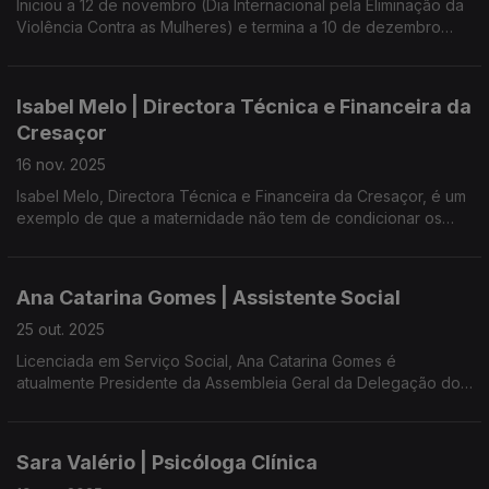
Iniciou a 12 de novembro (Dia Internacional pela Eliminação da
Violência Contra as Mulheres) e termina a 10 de dezembro
(Dia Internacional dos Direitos Humanos).
É a Campanha dos 16 Dias de Ativismo pelo Fim da Violência
Isabel Melo | Directora Técnica e Financeira da
Contra as Mulheres que há 17 anos a UMAR-Açores promove
Cresaçor
com diversas iniciativas: exposições, filmes, teatro, workshops,
webinares, tertúlias, conferências, seminários e Caravana
16 nov. 2025
Automóvel 'IVG é Direito Humano'.
Isabel Melo, Directora Técnica e Financeira da Cresaçor, é um
exemplo de que a maternidade não tem de condicionar os
Com Ana Resendes e Maria José Raposo, presidente da
sonhos: concluir a licenciatura e pós-graduação, bem como a
UMAR-Açores.
progressão na carreira.
Ana Catarina Gomes | Assistente Social
Com Ana Resendes e Maria José Raposo da Umar Açores
25 out. 2025
Licenciada em Serviço Social, Ana Catarina Gomes é
atualmente Presidente da Assembleia Geral da Delegação dos
Açores da ACAPO ? Associação dos Cegos e Amblíopes de
Portugal.
Sara Valério | Psicóloga Clínica
Fez um percurso notável para quem nasceu com glaucoma