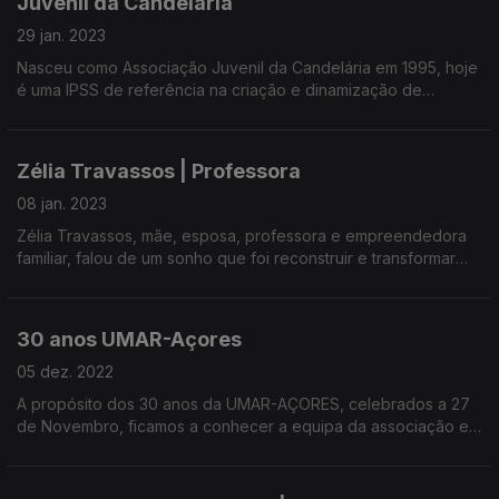
Juvenil da Candelária
29 jan. 2023
Nasceu como Associação Juvenil da Candelária em 1995, hoje
é uma IPSS de referência na criação e dinamização de
respostas sociais para a qualidade de vida de crianças,
jovens, idosos.
Zélia Travassos | Professora
08 jan. 2023
Zélia Travassos, mãe, esposa, professora e empreendedora
familiar, falou de um sonho que foi reconstruir e transformar
uma quinta da família em Turismo Rural, na categoria de Casas
de Campo.
30 anos UMAR-Açores
05 dez. 2022
A propósito dos 30 anos da UMAR-AÇORES, celebrados a 27
de Novembro, ficamos a conhecer a equipa da associação em
São Miguel, e a música original "30 ANOS DA NOSSA UMAR-
AÇORES".