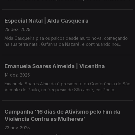
Açores.
à Pastoral Juvenil, mas 2025 ficou marcado por uma nova
tarefa: a Presidência da Obra do Padre Américo nos Açores -
Casa do Gaiato de São Miguel.
Especial Natal | Alda Casqueira
Que desafios se colocam a uma instituição a quem são
25 dez. 2025
confiadas crianças e jovens frágeis, para proteger e educar?
Alda Casqueira pisa os palcos desde muito nova, começando
Que valências possui, como funciona e como podemos
na sua terra natal, Gafanha da Nazaré, e continuando nos
colaborar?
Açores, onde reside desde 2001.
Uma conversa com Ana Resendes e Maria José Raposo,
Educadora de infância, educa também através da música já
presidente da UMAR-Açores.
Emanuela Soares Almeida | Vicentina
que é cantautora e apaixonada pela composição.
14 dez. 2025
Neste dia especial, a artista traz as suas músicas ao vivo:
Emanuela Soares Almeida é presidente da Conferência de São
canções tradicionais e de Natal.
Vicente de Paulo, na freguesia de São José, em Ponta
Delgada.
Com Ana Resendes e Maria José Raposo, presidente da Umar
Açores.
O que é esta conferência de leigos?
Campanha '16 dias de Ativismo pelo Fim da
Qual a sua área de intervenção e como atua na sociedade?
Violência Contra as Mulheres'
Questões colocadas por Ana Resendes e Maria José Raposo,
23 nov. 2025
presidente da Umar Açores.