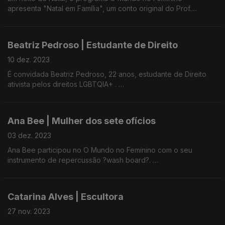
novos.
apresenta "Natal em Família", um conto original do Prof.
Gilberto Cardoso, coordenador do Projecto Cultural de Escola
Com a participação habitual de Maria José Raposo, Presidente
e do Grupo de Teatro TEDORE, interpretado pelos alunos da
da UMAR/Açores.
disciplina de Teatro, da Escola Secundária Domingos Rebelo,
Beatriz Pedroso | Estudante de Direito
em Ponta Delgada.
10 dez. 2023
Sonoplastia de José Gamboa.
É convidada Beatriz Pedroso, 22 anos, estudante de Direito
ativista pelos direitos LGBTQIA+ .
Programa coordenado por Ana Resendes e Maria José
Raposo, presidente da Umar - Açores.
Voluntária na Rede Ex Aequo e coordenadora do Projeto
Educação, está nos Açores no âmbito da campanha "16 Dias
.
Ana Bee | Mulher dos sete ofícios
de Ativismo pelo Fim da Violência contra as Mulheres" em
ações de formação e informação nas escolas e para técnicos
03 dez. 2023
e técnicas do Concelho da Ribeira Grande.
Ana Bee participou no O Mundo no Feminino com o seu
instrumento de repercussão ?wash board?.
Falou do mundo, do mar e dos seus sonhos.
Catarina Alves | Escultora
27 nov. 2023