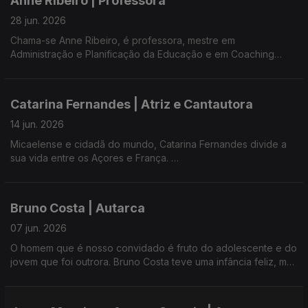
Anne Ribeiro | Professora
Prestes a ser mãe, Carolina Soares, para além da profissão e
da escrita, é taróloga desde 2020 e com formação na área
28 jun. 2026
holística.
Chama-se Anne Ribeiro, é professora, mestre em
Administração e Planificação da Educação e em Coaching
Com Ana Resendes e Maria José Raposo Presidente da
Educativo, e procura desenvolver competências essenciais
UMAR-Açores.
para a vida.
Catarina Fernandes | Atriz e Cantautora
É autora, promotora e realizadora do projecto 'Literacia
Emocional', disciplina opcional para os alunos do 3ª ciclo na
14 jun. 2026
Escola Secundária da Lagoa, para o ano letivo 2026/2027.
Micaelense e cidadã do mundo, Catarina Fernandes divide a
sua vida entre os Açores e França.
Com Ana Resendes e Maria José Raposo, presidente da Umar
Açores.
Licenciada em Belas Artes, Animação Sócioeducativa e Teatro,
foi enquanto atriz que descobriu o canto. 'Num Dia Assim' é o
Bruno Costa | Autarca
álbum de estreia que apresentou na PDL26 e que revela a
cantautora e artista transdisciplinar que assina como Tarina.
07 jun. 2026
O homem que é nosso convidado é fruto do adolescente e do
Com Ana Rosa Resendes e Maria José Raposo, presidente da
jovem que foi outrora. Bruno Costa teve uma infância feliz, mas
Umar Açores.
um crescimento atribulado, fruto de divórcio dos pais - o que
o levou a ser, cedo, nómada, vivendo em diferentes
freguesias, até criar raízes nos Fenais da Luz.