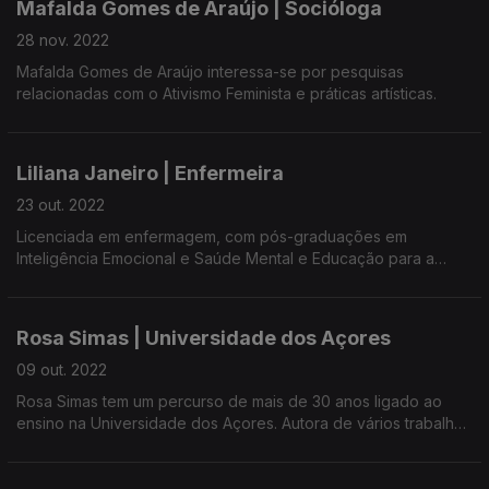
Mafalda Gomes de Araújo | Socióloga
28 nov. 2022
Mafalda Gomes de Araújo interessa-se por pesquisas
relacionadas com o Ativismo Feminista e práticas artísticas.
Liliana Janeiro | Enfermeira
23 out. 2022
Licenciada em enfermagem, com pós-graduações em
Inteligência Emocional e Saúde Mental e Educação para a
Saúde, Liliana Janeiro também é atriz, produtora, escritora e
pedagoga na área teatral.
Rosa Simas | Universidade dos Açores
09 out. 2022
Rosa Simas tem um percurso de mais de 30 anos ligado ao
ensino na Universidade dos Açores. Autora de vários trabalhos
e estudos comparativos sobre a Mulher, Migração, Língua,
Tradução, Literatura, Cultura, Turismo, Gerações e Ambiente.