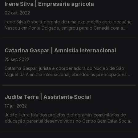
Irene Silva | Empresária agrícola
02 out. 2022
Irene Silva é sócia-gerente de uma exploração agro-pecuária.
Nasceu em Ponta Delgada, emigrou para o Canadá com a
família quando tinha 8 anos e aos 17, por amor, regressou à ilha
de São Miguel.
Catarina Gaspar | Amnistia Internacional
25 set. 2022
Catarina Gaspar, jurista e coordenadora do Núcleo de São
Miguel da Amnistia Internacional, abordou as preocupações e
parcerias desenvolvidas pela organização, criada em plena
pandemia.
Judite Terra | Assistente Social
17 jul. 2022
Judite Terra fala dos projetos e programas comunitários de
educação parental desenvolvidos no Centro Bem Estar Social
do Livramento, em São Miguel.