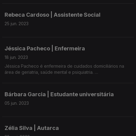
Com Ana Rosa Resendes e Maria José Raposo, presidente da
UMAR/Açores.
Rebeca Cardoso | Assistente Social
25 jun. 2023
Jéssica Pacheco | Enfermeira
18 jun. 2023
Jéssica Pacheco é enfermeira de cuidados domiciliários na
área de geriatria, saúde mental e psiquiatria.
Desde cedo decidiu participar de forma ativa na politica uma
vez que os números mostram que é necessária a participação
Bárbara Garcia | Estudante universitária
das mulheres na politica para evitar retrocessos nos direitos
adquiridos.
05 jun. 2023
Com Ana Resendes e Maria José Raposo, presidente da Umar
-Açores,
Zélia Silva | Autarca