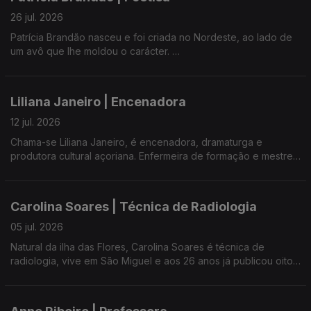
26 jul. 2026
Patrícia Brandão nasceu e foi criada no Nordeste, ao lado de
um avô que lhe moldou o carácter.
Formada em História e Geografia, trocou o ensino pelo mundo
do turismo.
Liliana Janeiro | Encenadora
Desde os primeiros anos de escola que escreve, mas só em
12 jul. 2026
2015 teve 'coragem' de mostrar os seus sentimentos e
Chama-se Liliana Janeiro, é encenadora, dramaturga e
pensamentos em O Silêncio do Orvalho.
produtora cultural açoriana. Enfermeira de formação e mestre
em Teatro e Comunidade ( ESTC/IPL), dedica-se à criação
Está a preparar o segundo livro de poesia, porque as palavras
colectiva e às artes participativas.
precisam de tempo para serenarem e encontrarem o seu lugar
no mundo.
Carolina Soares | Técnica de Radiologia
Criadora do projecto 'A Costela de Lilith' - Prémio Iberscena
2024 e 2026 e Bolsa de Cidadania Fundação Roche Portugal
05 jul. 2026
Patrícia Brandão, a mulher, a poetisa e o que a inspira, na
26 - já levou o projecto às ilhas de São Miguel, Faial e Flores,
Antena 1 Açores, com Ana Resendes e Maria José Raposo,
Natural da ilha das Flores, Carolina Soares é técnica de
chegando este ano a São Jorge.
presidente da UMAR-Açores.
radiologia, vive em São Miguel e aos 26 anos já publicou oito
livros (romance, poesia e infantil) sob o pseudónimo de
Com Ana Resendes e Maria José Raposo, presidente da Umar
Carolina D'Irís.
Açores.