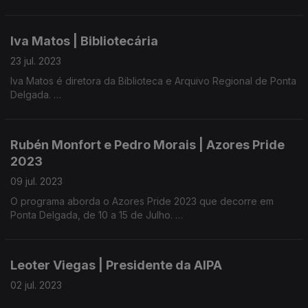
temas da atualidade como é o caso da violência doméstica.
Iva Matos | Bibliotecária
23 jul. 2023
Iva Matos é diretora da Biblioteca e Arquivo Regional de Ponta
Delgada.
Fala do seu percurso profissional, das atividades promovidas
pela biblioteca e deixa sugestões de leitura para as férias de
Rubén Monfort e Pedro Morais | Azores Pride
verão.
2023
Com a participação habitual de Maria José Raposo, presidente
09 jul. 2023
da UMAR/Açores.
O programa aborda o Azores Pride 2023 que decorre em
Ponta Delgada, de 10 a 15 de Julho.
Rubén Monfort, programador cultural e director de produção
do Walk and Talk, e Pedro Morais da Azores LGTT, ambos
Leoter Viegas | Presidente da AIPA
organizadores do evento, falam de igualdade, diversidade e
da promoção da comunidade LGBTI+.
02 jul. 2023