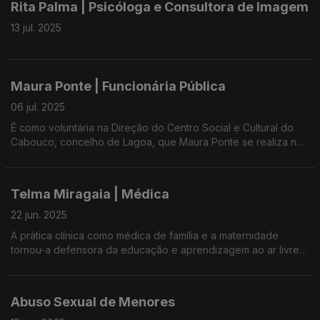
Rita Palma | Psicóloga e Consultora de Imagem
são o mote para uma conversa sobre a carreira na Guarda
Nacional Republicana.
13 jul. 2025
Com Ana Rosa e Maria José Raposo, Presidente da UMAR-
Açores.
Maura Ponte | Funcionária Pública
06 jul. 2025
É como voluntária na Direção do Centro Social e Cultural do
Cabouco, concelho de Lagoa, que Maura Ponte se realiza na
missão de 'cuidar dos filhos dos outros' através de diferentes
valências dedicadas a crianças e jovens.
Telma Miragaia | Médica
Os desafios da mulher, da profissional, do voluntariado e dos
sonhos para o centro que dirige são motivos para a conversa
22 jun. 2025
desta noite.
A prática clínica como médica de família e a maternidade
tornou-a defensora da educação e aprendizagem ao ar livre,
Ana Resendes e Maria José Raposo da UMAR - Açores.
como combate ao sedentarismo, obesidade, diabetes e
hipertensão arterial em crianças.
Abuso Sexual de Menores
Médica de Família do Centro de Saúde de Ponta Delgada,