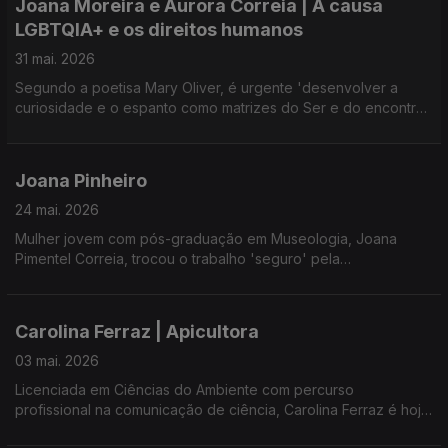
Joana Moreira e Aurora Correia | A causa
LGBTQIA+ e os direitos humanos
Hoje é Presidente da Junta, integra diversas instituições locais
e é Mestre do Rancho de Romeiros.
31 mai. 2026
Segundo a poetisa Mary Oliver, é urgente 'desenvolver a
Uma vida inspiradora com Ana Resendes e Maria José
curiosidade e o espanto como matrizes do Ser e do encontro
Raposo, Presidente da Umar - Açores.
com o Outro'.
A propósito do Dia Internacional de Combate à LGBTQI+, Ana
Joana Pinheiro
Rosa e Maria José Raposo, da UMAR - Açores, abordam de
forma acessível e formativa a diversidade, orientação e a
24 mai. 2026
identidade sexual.
Mulher jovem com pós-graduação em Museologia, Joana
Pimentel Correia, trocou o trabalho 'seguro' pela
Convidaram Joana Moreira, mestre em Psicologia da Saúde,
concretização do sonho.
pós-graduada em Sexologia Clínica e Terapia de Casal,
técnica de Apoio à Vítima, e fundadora da (A)MAR - Açores
Em casa, em 2020, desenvolveu um conceito que une
pela Diversidade; e Aurora Correia , mestre em Psicologia
Carolina Ferraz | Apicultora
tradição, identidade local e inovação: Bogangas - cookies de
Clínica e Sistémica da Saúde, trans, não binária e artista.
chá.
03 mai. 2026
Licenciada em Ciências do Ambiente com percurso
Do artesanal ao projeto para a fábrica, a história é contada no
profissional na comunicação de ciência, Carolina Ferraz é hoje
Mundo no Feminino, com Ana Rosa Resendes e Maria José
empresária.
Raposo, da Umar-Açores.