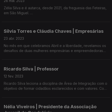
28 mai. 2023
Zélia Silva e é autarca, desde 2021, da freguesia das Feteiras,
em São Miguel.
Fala do seu percurso como empresária do setor agrícola e do
seu envolvimento na comunidade através das comissões de
Sílvia Torres e Cláudia Chaves | Empresárias
Festas do Espírito Santo, Conselho Económico da Igreja
Paroquial e Casa do Povo.
23 abr. 2023
No mês em que celebramos Abril e a liberdade, revelamos os
desafios de duas mulheres empresárias e empreendedoras
em profissões, para alguns, consideradas ainda masculinas.
Ricardo Silva | Professor
12 fev. 2023
Ricardo Silva leciona a disciplina de Área de Integração com o
objetivo de formar cidadãos esclarecidos e com valores. Com
a Umar-Açores realiza
ações sobre conflitos familiares e violência nas relações
juvenis.
Nélia Viveiros | Presidente da Associação