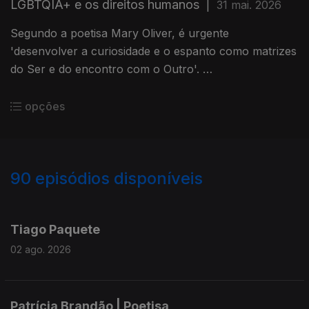
LGBTQIA+ e os direitos humanos
|
31 mai. 2026
Segundo a poetisa Mary Oliver, é urgente
'desenvolver a curiosidade e o espanto como matrizes
do Ser e do encontro com o Outro'.
A propósito do Dia Internacional de Combate à
opções
LGBTQI+, Ana Rosa e Maria José Raposo, da UMAR -
Açores, abordam de forma acessível e formativa a
diversidade, orientação e a identidade sexual.
90
episódios disponíveis
Convidaram Joana Moreira, mestre em Psicologia da
918826
876640
835199
779658
721685
664625
628956
628953
Saúde, pós-graduada em Sexologia Clínica e Terapia
Tiago Paquete
de Casal, técnica de Apoio à Vítima, e fundadora da
(A)MAR - Açores pela Diversidade; e Aurora Correia ,
02 ago. 2026
mestre em Psicologia Clínica e Sistémica da Saúde,
trans, não binária e artista.
Patrícia Brandão | Poetisa