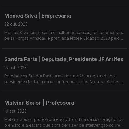
Mónica Silva | Empresária
22 out. 2023
Mónica Silva, empresária e mulher de causas, foi condecorada
pelas Forças Armadas e premiada Nobre Cidadão 2023 pelo
Ministério da Administração Interna.
Sandra Faria | Deputada, Presidente JF Arrifes
15 out. 2023
Recebemos Sandra Faria, a mulher, a mãe, a deputada e a
presidente de Junta da maior freguesia dos Açores - Arrifes.
Refletimos sobre a igualdade, a conciliação da vida familiar
com a laboral e ainda a ténue sororidade feminina.
Malvina Sousa | Professora
10 set. 2023
Malvina Sousa, professora e escritora, fala da sua relação com
o ensino e a escrita que considera ser de intervenção sobre