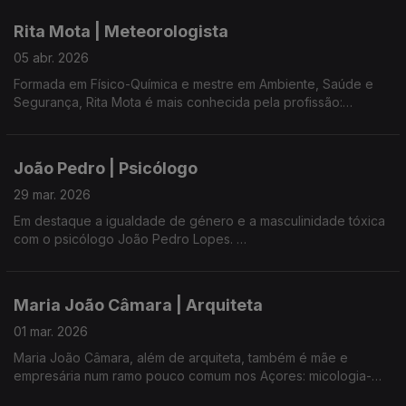
Fundou o Apiário Margaridas, aliando a produção de mel à
Rita Mota | Meteorologista
educação ambiental e à biodiversidade local.
05 abr. 2026
Formada em Físico-Química e mestre em Ambiente, Saúde e
Segurança, Rita Mota é mais conhecida pela profissão:
meteorologista da Delegação Regional dos Açores do Instituto
Português do Mar e da Atmosfera (IPMA).
João Pedro | Psicólogo
É desde outubro autarca na Freguesia de Santa Clara, em
Ponta Delgada pelo Grupo de Cidadãos Eleitores Santa Clara -
29 mar. 2026
Vida Nova.
Em destaque a igualdade de género e a masculinidade tóxica
com o psicólogo João Pedro Lopes.
Desafios de vida - pessoal, profissional e ativismo político -
são temas da conversa desta noite.
Uma oportunidade para conhecer o homem, filho, pai, e o
profissional com experiência nos serviços públicos e privados
Com Ana Resendes e Maria José Raposo, presidente da
Maria João Câmara | Arquiteta
São Miguel, Terceira e Faial.
UMAR Açores.
01 mar. 2026
Na Antena 1 Açores com Ana Resendes e Maria José Raposo,
Maria João Câmara, além de arquiteta, também é mãe e
presidente da Umar- Açores.
empresária num ramo pouco comum nos Açores: micologia-
produção de cogumelos.