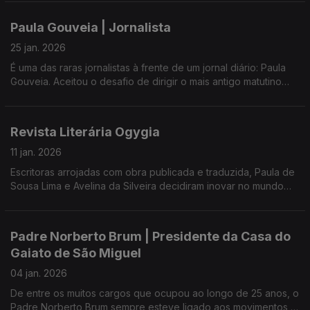
É uma convidada que inspira pela vida repleta de desafios,
Paula Gouveia | Jornalista
aventura e determinação.
25 jan. 2026
Com Ana Resendes e Maria José Raposo, da Umar Açores.
É uma das raras jornalistas à frente de um jornal diário: Paula
Gouveia. Aceitou o desafio de dirigir o mais antigo matutino
nacional, o Açoriano Oriental, onde já tinha sido subdiretora,
coordenadora editorial e editora.
Revista Literária Ogygia
O percurso profissional, a comunicação e os desafios da
imprensa escrita são os temas da conversa de hoje.
11 jan. 2026
Escritoras arrojadas com obra publicada e traduzida, Paula de
Com Ana Resendes e Maria José Raposo.
Sousa Lima e Avelina da Silveira decidiram inovar no mundo
literário: criaram a revista literária online 'Ogygia'.
A conversa de hoje, gravada no final de 2025, é sobre esta
Padre Norberto Brum | Presidente da Casa do
publicação semestral que visa facilitar a edição de obras de
Gaiato de São Miguel
outras escritoras, para que as vozes em português alcancem a
dimensão merecida.
04 jan. 2026
De entre os muitos cargos que ocupou ao longo de 25 anos, o
Com Ana Resendes e Maria José Raposo, presidente da Umar
Padre Norberto Brum sempre esteve ligado aos movimentos e