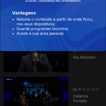
Ep. 8
30 jul. 2022
Vantagens
Lídia Franco
Retome o conteúdo a partir de onde ficou,
nos seus dispositivos;
Guarde programas favoritos;
Aceda à sua área pessoal;
Ep. 7
23 jul. 2022
Rui Reininho
Ep. 6
16 jul. 2022
Catarina
Furtado