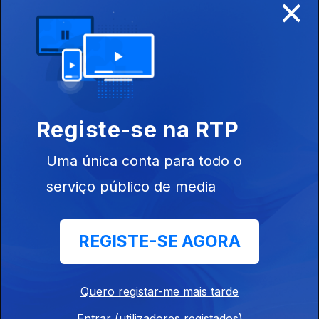
×
Ep. 10
10 set. 2022
Dina Aguiar
Registe-se na RTP
Uma única conta para todo o
serviço público de media
Ep. 9
03 set. 2022
REGISTE-SE AGORA
João Gil
Quero registar-me mais tarde
Entrar (utilizadores registados)