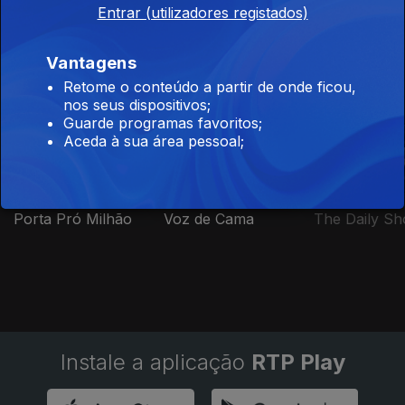
Cabeça
Entrar (utilizadores registados)
Vantagens
Retome o conteúdo a partir de onde ficou,
Este conteúdo faz parte de Humor
nos seus dispositivos;
Guarde programas favoritos;
Aceda à sua área pessoal;
Porta Pró Milhão
Voz de Cama
The Daily S
Instale a aplicação
RTP Play