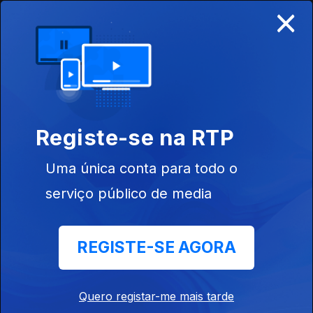
×
Ep. 3
11 jul. 2026
FOMO no
coração
Registe-se na RTP
939004
Ep. 2
04 jul. 2026
Uma única conta para todo o
Apanhado no
seu Jardim
serviço público de media
Proibido, com
Iolanda
REGISTE-SE AGORA
Ep. 1
27 jun. 2026
Quero registar-me mais tarde
Foi Tudo da tua