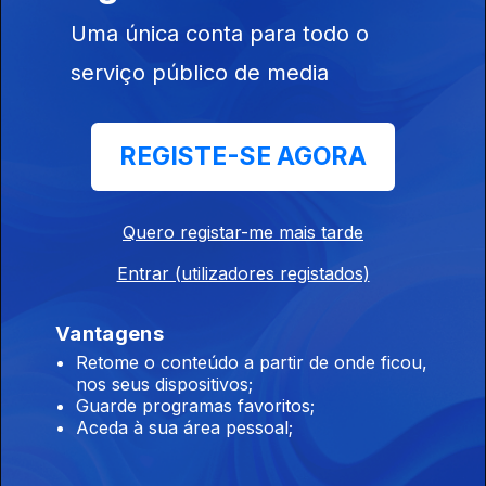
Uma única conta para todo o
serviço público de media
REGISTE-SE AGORA
06 ago. 2022
Quero registar-me mais tarde
Entrar (utilizadores registados)
Vantagens
Ep. 4
26 jul. 2022
Retome o conteúdo a partir de onde ficou,
nos seus dispositivos;
Guarde programas favoritos;
Aceda à sua área pessoal;