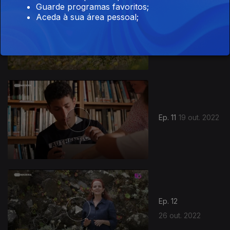
Guarde programas favoritos;
Aceda à sua área pessoal;
Ep. 10
12 out. 2022
649523
Ep. 11
19 out. 2022
Ep. 12
26 out. 2022