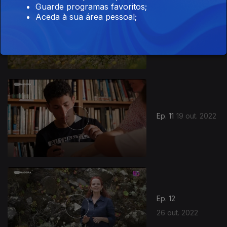
Guarde programas favoritos;
Aceda à sua área pessoal;
Ep. 10
12 out. 2022
649523
Ep. 11
19 out. 2022
Ep. 12
26 out. 2022