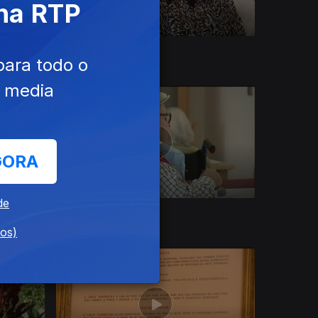
 na RTP
21 abr. 2023
para todo o
e media
GORA
de
Ep. 10
08 out. 2022
dos)