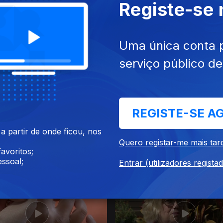
Registe-se
mai. 2023
Ep. 3
28 abr. 2023
Uma única conta 
serviço público d
REGISTE-SE A
 partir de onde ficou, nos
Quero registar-me mais tar
out. 2022
Ep. 11
15 out. 2022
avoritos;
ssoal;
Entrar (utilizadores regista