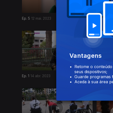
Ep. 5
12 mai. 2023
Ep. 4
05 
645555
Vantagens
Retome o conteúdo a
seus dispositivos;
Ep. 1
14 abr. 2023
Ep. 12
22 
Guarde programas f
Aceda à sua área pe