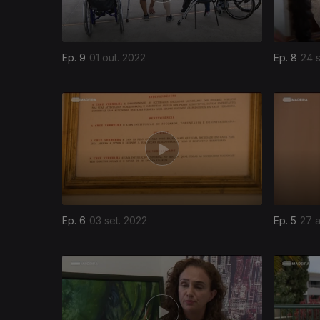
Ep. 9
01 out. 2022
Ep. 8
24 s
Ep. 6
03 set. 2022
Ep. 5
27 
628674