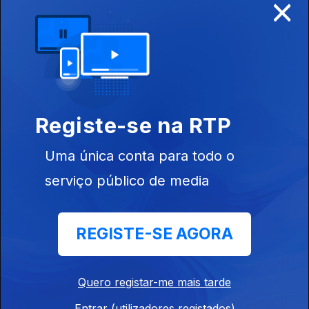
×
Festival Bons Sons 2024 Dia 9
09 ago. 2024
Gisela João, Adiafa, Plasticine, Club Makumba, Joana Guerra,
Diana Combo e as experiências que se vivem em Cem Soldos.
Festival Bons Sons 2024 Dia 8
Registe-se na RTP
08 ago. 2024
Femme Falafel, Zarco, Ganso, Cláudia Pascoal, Valete e Miguel
Uma única conta para todo o
Atalaia alguns dos convidados da primeira emissão deste ano.
serviço público de media
Festival Bons Sons 2022
REGISTE-SE AGORA
15 ago. 2022
Quero registar-me mais tarde
Festival Bons Sons 2022
Entrar (utilizadores registados)