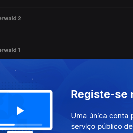
erwald 2
erwald 1
 Beach
Registe-se
sabeth Maconchy
Uma única conta 
serviço público d