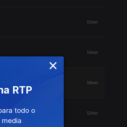
52min
54min
×
58min
 na RTP
para todo o
52min
e media