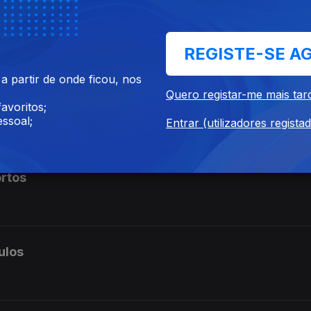
REGISTE-SE A
 partir de onde ficou, nos
Quero registar-me mais tar
 Pfitzner
avoritos;
ssoal;
Entrar (utilizadores regista
rtos
ulos