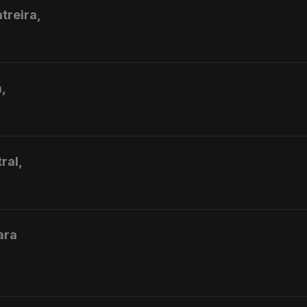
treira,
,
ral,
ara