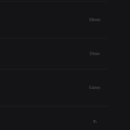
58min
51min
54min
1h