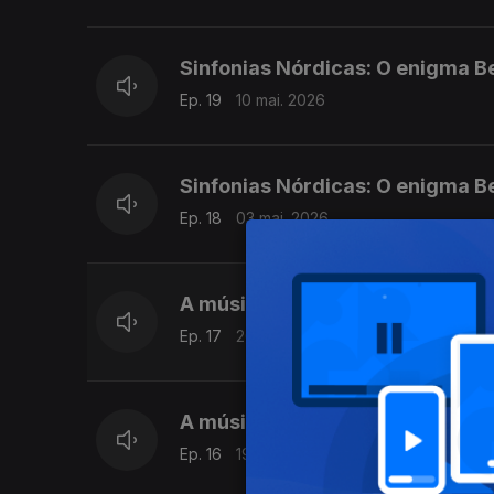
Sinfonias Nórdicas: O enigma B
Ep. 19
10 mai. 2026
Sinfonias Nórdicas: O enigma B
Ep. 18
03 mai. 2026
A música desconhecida de Amy
Ep. 17
26 abr. 2026
A música desconhecida de Eli
Ep. 16
19 abr. 2026