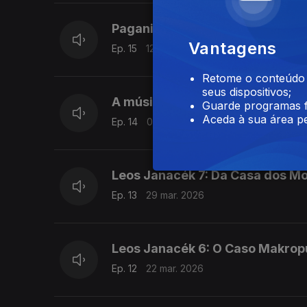
Paganini & Tortellini
Vantagens
Ep. 15
12 abr. 2026
Retome o conteúdo a
seus dispositivos;
A música desconhecida de Hans
Guarde programas f
Aceda à sua área pe
Ep. 14
05 abr. 2026
Leos Janacék 7: Da Casa dos Mo
Ep. 13
29 mar. 2026
Leos Janacék 6: O Caso Makrop
Ep. 12
22 mar. 2026