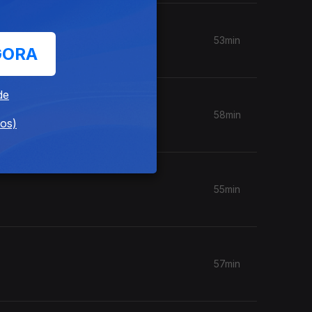
53min
GORA
de
58min
dos)
55min
57min