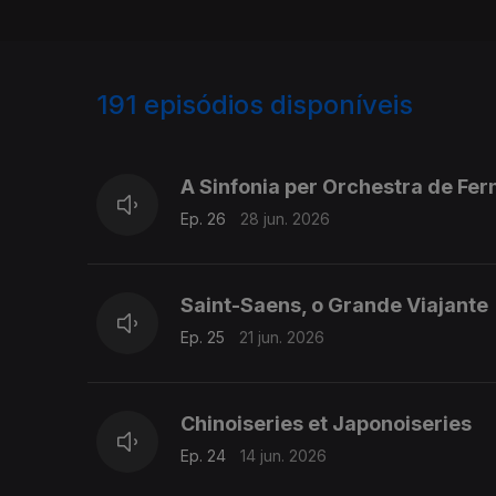
191
episódios disponíveis
921501
902849
884401
A Sinfonia per Orchestra de Fe
Ep. 26
28 jun. 2026
Saint-Saens, o Grande Viajante
Ep. 25
21 jun. 2026
Chinoiseries et Japonoiseries
Ep. 24
14 jun. 2026