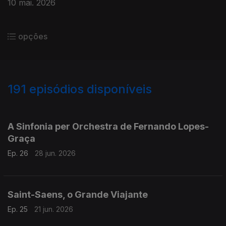
10 mai. 2026
opções
191
episódios disponíveis
921501
902849
884401
854091
834730
816315
795981
779625
759943
740828
A Sinfonia per Orchestra de Fernando Lopes-
Graça
Ep. 26
28 jun. 2026
Saint-Saens, o Grande Viajante
Ep. 25
21 jun. 2026