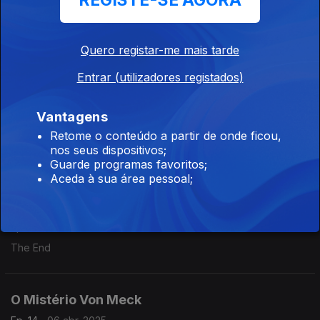
REGISTE-SE AGORA
A falar é que a gente se entende
Ep. 17
27 abr. 2025
Quero registar-me mais tarde
A falar é que a gente se entende
Entrar (utilizadores registados)
Call me Ishmael
Vantagens
Ep. 16
20 abr. 2025
Retome o conteúdo a partir de onde ficou,
nos seus dispositivos;
Call me Ishmael
Guarde programas favoritos;
Aceda à sua área pessoal;
The End
Ep. 15
13 abr. 2025
The End
O Mistério Von Meck