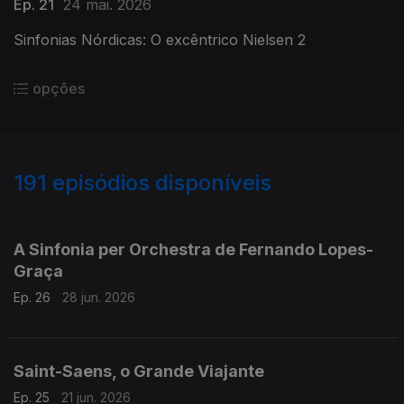
Ep. 21
24 mai. 2026
Sinfonias Nórdicas: O excêntrico Nielsen 2
opções
191
episódios disponíveis
921501
902849
884401
A Sinfonia per Orchestra de Fernando Lopes-
Graça
Ep. 26
28 jun. 2026
Saint-Saens, o Grande Viajante
Ep. 25
21 jun. 2026