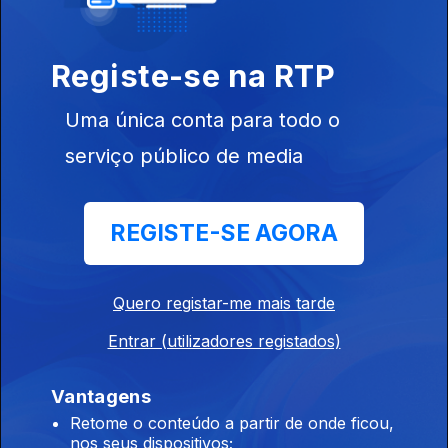
Leos Janacék 7: Da Casa dos Mortos
Registe-se na RTP
Ep. 13
29 mar. 2026
Uma única conta para todo o
Leos Janacék 6: O Caso Makropulos
serviço público de media
Ep. 12
22 mar. 2026
REGISTE-SE AGORA
Leos Janacék 5: A Raposinha Matreira,
Ep. 11
15 mar. 2026
Quero registar-me mais tarde
Entrar (utilizadores registados)
Leos Janacék 4: Katia Kabanova,
Vantagens
Ep. 10
08 mar. 2026
Retome o conteúdo a partir de onde ficou,
nos seus dispositivos;