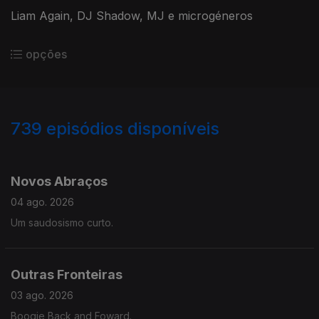
Liam Again, DJ Shadow, MJ e microgéneros
opções
739
episódios disponíveis
941737
934701
927592
923006
Novos Abraços
04 ago. 2026
Um saudosismo curto.
Outras Fronteiras
03 ago. 2026
Boogie Back and Foward.