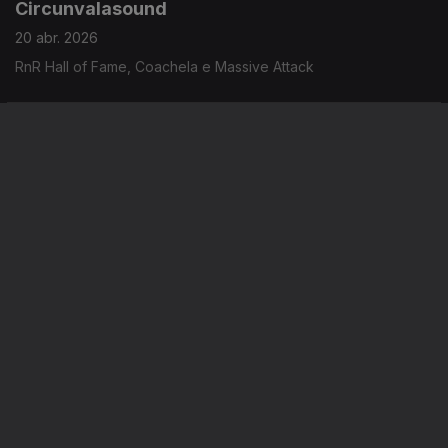
Circunvalasound
20 abr. 2026
RnR Hall of Fame, Coachela e Massive Attack
Uma tartaruga a caminho
16 abr. 2026
Júbilo no adeus.
Instale a aplicação
RTP Play
Disponível para iOS, Android, Apple TV, Android TV e