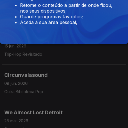
Do Sul ao Sol
Retome o conteúdo a partir de onde ficou,
16 jun. 2026
nos seus dispositivos;
Guarde programas favoritos;
Veludo Velho
Aceda à sua área pessoal;
Circunvalasoun
15 jun. 2026
Trip-Hop Revisitado
Circunvalasound
08 jun. 2026
Outra Biblioteca Pop
We Almost Lost Detroit
28 mai. 2026