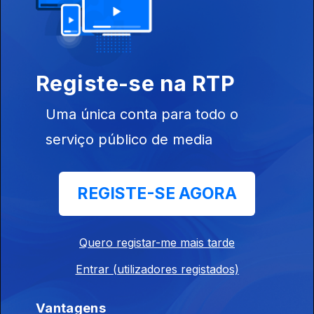
Um outro Jack-O nada Wacko
23 jun. 2026
Registe-se na RTP
Squadra Azzurra.
Uma única conta para todo o
Um novo sermão de Tillman
serviço público de media
18 jun. 2026
Windy City revisited.
REGISTE-SE AGORA
Ecos de 100 Miles
Quero registar-me mais tarde
17 jun. 2026
Uma vida que dura.
Entrar (utilizadores registados)
Vantagens