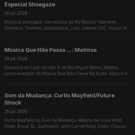
Especial Shoegaze
30 jul. 2026
Especial shoegaze com música de My Bloody Valentine,
Slowdive, Seefeel, Spiritualized, Lush, Galaxie 500, House of
Love, Mercury Rev, Cocteau Twins, Beach House, Tokyo
Shoegazer
Música Que Não Passa ... : Matmos
29 jul. 2026
Sickonce no Lado A/Lado B de Rui Miguel Abreu. Matmos
como exemplo de Música Que Não Passa Na Radio. Música de
Fauzia, Tara Clerkin Trio, Bruno Pernadas, Sr Dubong, Lana
Gasparotti, Redoma ...
Som da Mudança: Curtis Mayfield/Future
Shock
28 jul. 2026
Curtis Mayfield no Som da Mudança. Música de Local Artist,
Sade, Break SL, Gaztween, John Carroll Kirby, Eddie Chacon,
Terry Callier, ...