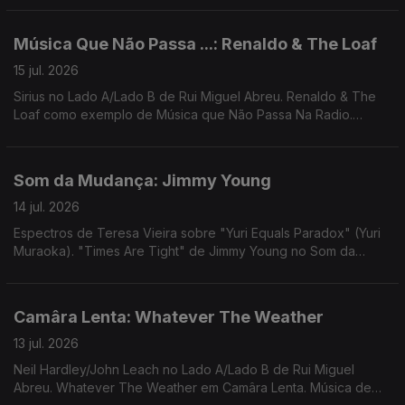
Música Que Não Passa ...: Renaldo & The Loaf
15 jul. 2026
Sirius no Lado A/Lado B de Rui Miguel Abreu. Renaldo & The
Loaf como exemplo de Música que Não Passa Na Radio.
Música de Kaytranada, Jack J, Spitbender, Ali Omar, Sault
Som da Mudança: Jimmy Young
14 jul. 2026
Espectros de Teresa Vieira sobre "Yuri Equals Paradox" (Yuri
Muraoka). "Times Are Tight" de Jimmy Young no Som da
Mudança. Música de Jimi Tenor, Cool Breeze, Arthur Russell,
Santa ana & Ana Gandum...
Camâra Lenta: Whatever The Weather
13 jul. 2026
Neil Hardley/John Leach no Lado A/Lado B de Rui Miguel
Abreu. Whatever The Weather em Camâra Lenta. Música de