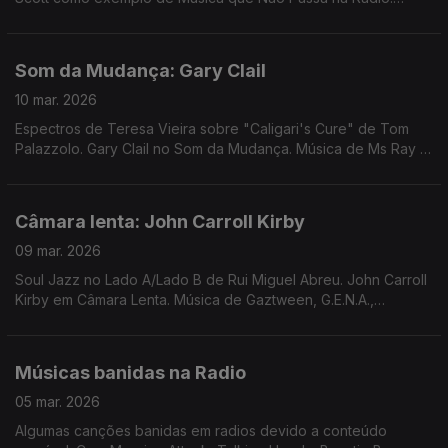
Música de Rebecca de Vasman, Amanda Whiting, Luomo, Jimi
Tenor
Som da Mudança: Gary Clail
10 mar. 2026
Espectros de Teresa Vieira sobre "Caligari's Cure" de Tom
Palazzolo. Gary Clail no Som da Mudança. Música de Ms Ray &
Nourished by Time, Mané Fernandes, Jamie Lidell, Specter,
George Silver & Gold,
Câmara lenta: John Carroll Kirby
09 mar. 2026
Soul Jazz no Lado A/Lado B de Rui Miguel Abreu. John Carroll
Kirby em Câmara Lenta. Música de Gaztween, G.E.N.A.,
Bernardo, Norma White & Brentford, Konk, Mercenárias, ...
Músicas banidas na Radio
05 mar. 2026
Algumas canções banidas em radios devido a conteúdo