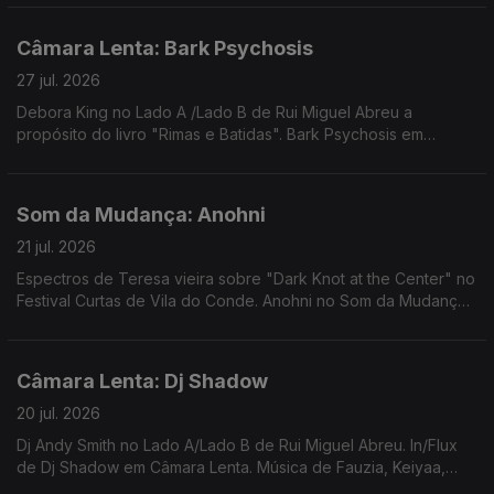
Câmara Lenta: Bark Psychosis
27 jul. 2026
Debora King no Lado A /Lado B de Rui Miguel Abreu a
propósito do livro "Rimas e Batidas". Bark Psychosis em
Câmara Lenta. Música de Nomi, Jill Scott, Samalandra, ...
Som da Mudança: Anohni
21 jul. 2026
Espectros de Teresa vieira sobre "Dark Knot at the Center" no
Festival Curtas de Vila do Conde. Anohni no Som da Mudança.
Música de Carla Del Forno, Mirror People, Nuno Canavarro,
Ursula Rucker, Hercules and Love Affair
Câmara Lenta: Dj Shadow
20 jul. 2026
Dj Andy Smith no Lado A/Lado B de Rui Miguel Abreu. In/Flux
de Dj Shadow em Câmara Lenta. Música de Fauzia, Keiyaa,
Portishead, Tricky, James K, Zaliva D