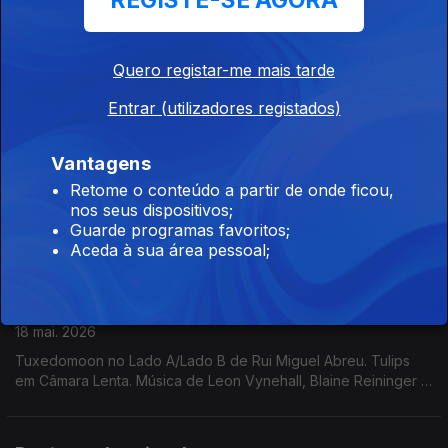
REGISTE-SE AGORA
20 mai. 2026
Plaka no Lado A/LAdo B de Rui Miguel Abreu. Throbbing
Gristle como exemplo de Música que Não Passa Na Rádio.
Quero registar-me mais tarde
Música de Cabrita, Ebo Taylor, Sault, Little Simz, ...
Entrar (utilizadores registados)
Som da Mudança: Wendy Carlos/ Laranja
Mecânica
Vantagens
19 mai. 2026
Retome o conteúdo a partir de onde ficou,
nos seus dispositivos;
Ira Saachs nos Espectros de Teresa Vieira. Wendy Carlos com
Guarde programas favoritos;
a banda sonora de A Clockwork Orange no Som da mudança.
Aceda à sua área pessoal;
Música de Saint John Mary, James K, Klaus Nomi, Mj Lallo,
Jane Weaver, ...
Câmara Lenta: Tulips
18 mai. 2026
Tuxedomoon no Lado A/Lado B de Rui Miguel Abreu. Tulips
em Câmara Lenta. Música de Leon Vynehall, Blaine Reininger +
Steven Brown, Residents, Laurie Anderson ...