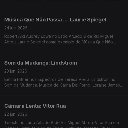
Chacon, Yellow Magic Orchestra, Nariaki + Stefan Ringer,
Moreno Ácido + Diogo ...
Música Que Não Passa ...: Laurie Spiegel
24 jun. 2026
Robert Aiki Aubrey Lowe no Lado A/Lado B de Rui Miguel
Abreu. Laurie Spiegel como exemplo de Música Que Não
Passa Na Rádio. Musica de Cabrita, 30/70, Bitchin Bajas ...
Som da Mudança: Lindstrom
23 jun. 2026
Betina Flitner nos Espectros de Teresa Vieira. Lindstrom no
Som da Mudança. Música de Carna Del Forno, Loraine James,
PT Musik, XMal Deutschland, LX30, Bonfim, ...
Câmara Lenta: Vitor Rua
22 jun. 2026
Telectu no Lado A/Lado B de Rui Miguel Abreu. Vitor Rua em