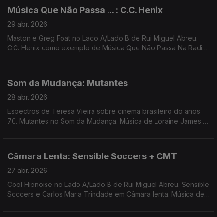
Música Que Não Passa ... : C.C. Henix
29 abr. 2026
Maston e Greg Foat no Lado A/Lado B de Rui Miguel Abreu.
C.C. Henix como exemplo de Música Que Não Passa Na Radio.
Música de H.E.R. , Live, Ras G, Bruno Pernadas, Jeff Parker
(Kyron remix), Higher Primates
Som da Mudança: Mutantes
28 abr. 2026
Espectros de Teresa Vieira sobre cinema brasileiro do anos
70. Mutantes no Som da Mudança. Música de Loraine James +
Miho Hatori, Smerz, Cigarra, George Silver and Gold, Santa
Ana + Ana Gandum ...
Câmara Lenta: Sensible Soccers + CMT
27 abr. 2026
Cool Hipnoise no Lado A/Lado B de Rui Miguel Abreu. Sensible
Soccers e Carlos Maria Trindade em Câmara lenta. Música de
St John Mary, Jamie Lidell, Herbert + Momoko, Spaceboys,
Tone + Roxanne Tatei, ...