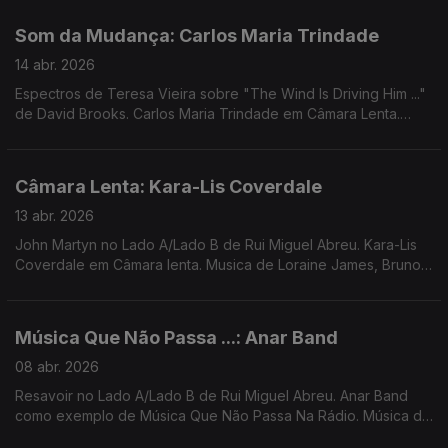
Femme Falafel, ...
Som da Mudança: Carlos Maria Trindade
14 abr. 2026
Espectros de Teresa Vieira sobre "The Wind Is Driving Him ..."
de David Brooks. Carlos Maria Trindade em Câmara Lenta.
Música de Jimi Tenor, Jefferson Airplane, Mão, Herois do Mar,
...
Câmara Lenta: Kara-Lis Coverdale
13 abr. 2026
John Martyn no Lado A/Lado B de Rui Miguel Abreu. Kara-Lis
Coverdale em Câmara lenta. Musica de Loraine James, Bruno
Pernadas, Frida, Luke Vibert, Massive Attack, ...
Música Que Não Passa ...: Anar Band
08 abr. 2026
Resavoir no Lado A/Lado B de Rui Miguel Abreu. Anar Band
como exemplo de Música Que Não Passa Na Rádio. Música de
Dj Harrison, Gaztween, Molly Lewis, Dam Funk ...