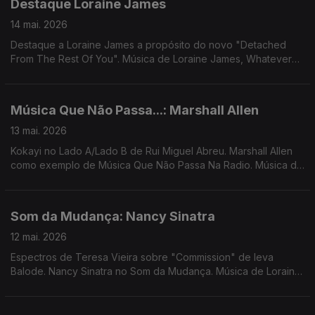
Destaque Loraine James
14 mai. 2026
Destaque a Loraine James a propósito do novo "Detached
From The Rest Of You". Música de Loraine James, Whatever
The Weather, Tirzah, Sonic Boom & Panda Bear, Femme
Falafel, ....
Música Que Não Passa...: Marshall Allen
13 mai. 2026
Kokayi no Lado A/Lado B de Rui Miguel Abreu. Marshall Allen
como exemplo de Música Que Não Passa Na Radio. Música de
Anysia Kim + Tony Seltzer, theCaeserz, Cabrita em remix Mirror
People, Bruno Pernadas, ...
Som da Mudança: Nancy Sinatra
12 mai. 2026
Espectros de Teresa Vieira sobre "Commission" de Ieva
Balode. Nancy Sinatra no Som da Mudança. Música de Loraine
James, Little Simz, Natalie Beridze, Silly, Nariaki + Stefan Ringer
...