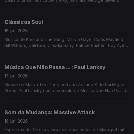
Câmara Lenta. Música de Tricky, Salimata, George Silver &
Gold, Anar Band, Higher Primates ...
Clássicos Soul
18 jun. 2026
Música de Kool and The Gang, Marvin Gaye, Curtis Mayfield,
Bill Withers, Celi Bee, Claudja Barry, Patrice Rushen, Roy Ayers,
Erykah Badu, Shelter Av ...
Música Que Não Passa ... : Paul Lanksy
17 jun. 2026
Mouse on Mars + Lee Perry no Lado A/ Lado B de Rui Miguel
Abreu. Paul Lansky como exemplo de Música Que Não Passa
na Rádio. Música de Sault, Nightmares on Wax, Basic Channel,
...
Som da Mudança: Massive Attack
16 jun. 2026
Espectros de Teresa vieira com duas curtas de Maragret tait.