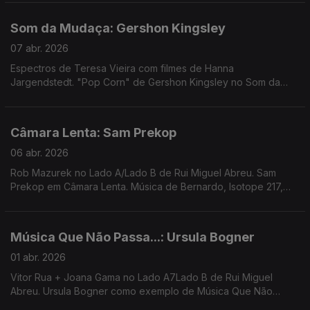
Som da Mudaça: Gershon Kingsley
07 abr. 2026
Espectros de Teresa Vieira com filmes de Hanna
Jargendstedt. "Pop Corn" de Gershon Kingsley no Som da
Mudança. Música de Eliza, Silly, Loopsell, Bruno Pernadas ...
Câmara Lenta: Sam Prekop
06 abr. 2026
Rob Mazurek no Lado A/Lado B de Rui Miguel Abreu. Sam
Prekop em Câmara Lenta. Música de Bernardo, Isotope 217,
Santa Ana + Ana Gandum, Transmission Towers, ...
Música Que Não Passa...: Ursula Bogner
01 abr. 2026
Vitor Rua + Joana Gama no Lado A7Lado B de Rui Miguel
Abreu. Ursula Bogner como exemplo de Música Que Não
Passa Na Radio. Música de 30/70, Loraine James, Colectivo