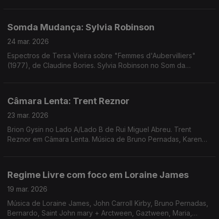
Mudança. Música de Eliza, Femme Falafel, Waffles Kru, Rita
Braga + JP Simões, Império Pacifico + Panda Bear
Somda Mudança: Sylvia Robinson
24 mar. 2026
Espectros de Tersa Vieira sobre "Femmes d'Aubervilliers"
(1977), de Claudine Bories. Sylvia Robinson no Som da
Mudança. Música de Eliza, Femme Falafel, Waffles Kru, Rita
Braga + JP Simões, Império Pacifico + Panda Bear
Câmara Lenta: Trent Reznor
23 mar. 2026
Brion Gysin no Lado A/Lado B de Rui Miguel Abreu. Trent
Reznor em Câmara Lenta. Música de Bruno Pernadas, Karen
Nyame, Material + William Burroughs, Ramuntcho Mata, South
Bay Jams, ...
Regime Livre com foco em Loraine James
19 mar. 2026
Música de Loraine James, John Carroll Kirby, Bruno Pernadas,
Bernardo, Saint John mary + Arctween, Gaztween, Maria,