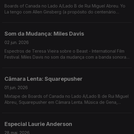
Boards of Canada no Lado A/Lado B de Rui Miguel Abreu. Yo
La tengo com Allen Ginsberg (a propósito do centenário
deste) como exemplo de Música Que Não Passa Na Radio
Som da Mudança: Miles Davis
02 jun. 2026
Espectros de Teresa Vieira sobre o Beast - International Film
Festival. Miles Davis no som da mudança com a banda sonora
de "Ascenseur pour l'échafaud" de Louis Malle
Câmara Lenta: Squarepusher
01 jun. 2026
Mixtape de Boards of Canada no Lado A/Lado B de Rui Miguel
Abreu, Squarepusher em Câmara Lenta. Música de Gena,
Jamie Lidell, Autechre, Oneohtrix Point Never, Nigga Fox,
Flying Lotus, ...
Especial Laurie Anderson
28 mai. 2026