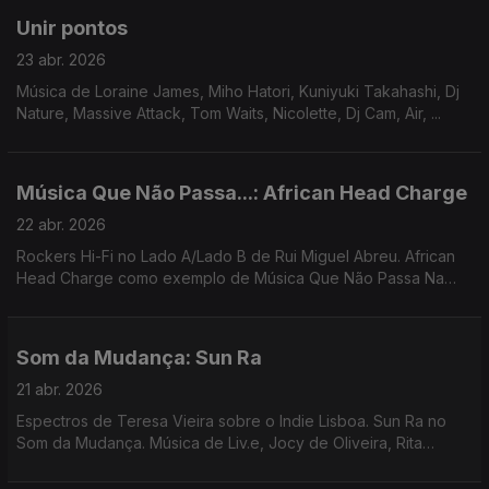
Unir pontos
23 abr. 2026
Música de Loraine James, Miho Hatori, Kuniyuki Takahashi, Dj
Nature, Massive Attack, Tom Waits, Nicolette, Dj Cam, Air, ...
Música Que Não Passa...: African Head Charge
22 abr. 2026
Rockers Hi-Fi no Lado A/Lado B de Rui Miguel Abreu. African
Head Charge como exemplo de Música Que Não Passa Na
Radio. Música de Xtanki e Dubio, Gala Drop, Lissabon by Bus +
Simply Rockers Soundsystem, Peaking Lights ...
Som da Mudança: Sun Ra
21 abr. 2026
Espectros de Teresa Vieira sobre o Indie Lisboa. Sun Ra no
Som da Mudança. Música de Liv.e, Jocy de Oliveira, Rita
Braga, Bernardo, Bitchin Bajas, ...