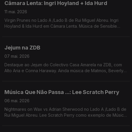
Câmara Lenta: Ingri Hoyland + Ida Hurd
11 mai. 2026
Virgin Prunes no Lado A /Lado B de Rui Miguel Abreu. Ingri
Hoyland & Ida Hurd em Câmara Lenta. Música de Sensible
Soccers, Princess Tinymeat, Ali Omar, ...
Jejum na ZDB
07 mai. 2026
Destaque ao Jejum do Colectivo Casa Amarela na ZDB, com
Alto Aria e Conna Haraway. Ainda música de Matmos, Beverly
Glenn-Copeland, Daniel Fridell, GAzpa, Gala Drop, ...
Música Que Não Passa ...: Lee Scratch Perry
06 mai. 2026
Nightmares on Wax vs Adrian Sherwood no Lado A /Lado B de
Rui Miguel Abreu. Lee Scratch Perry como exemplo de Música
Que Não Passa Na Rádio. Música de KeiyaA, Calcutá, Cabrita
(remix Iguana Garcia), Waffles Kru ...