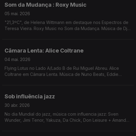
Som da Mudança : Roxy Music
05 mai. 2026
"21,3ºC", de Helena Wittmann em destaque nos Espectros de
Teresa Vieira. Roxy Music no Som da Mudança. Música de Dj
Harrison + Yazmine Lacey, Jill Scott, Bruno Pernadas ...
Câmara Lenta: Alice Coltrane
04 mai. 2026
Flying Lotus no Lado A/Lado B de Rui Miguel Abreu. Alice
Coltrane em Câmara Lenta. Música de Nuno Beats, Eddie
Chacon, Joydan, Thundercat, James K, ...
Sob influência jazz
30 abr. 2026
No dia Mundial do jazz, música com influencia jazz: Sven
Wunder, Jimi Tenor, Yakuza, Da Chick, Don Leisure + Amanda
Whiting, heliocentrics, Fumo Ninja, Lanna Gasparotti, Azar Azar,
4 Hero, Floating Points