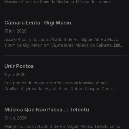
Massive Attack no Soim da Mudança. Música de Loraine
James, Jill Scott, John Carroll Kirby, Rebecca de Vasmant,
Mocky, Tricky ...
Câmara Lenta : Gigi Masin
15 jun. 2026
Assa’d Khoury no Lado a/Lado B de Rui Miguel Abreu. Novo
album de Gigi MAsin em Câ,ara lenta. Música de Salimata, Little
Simz, TP Musik, Al Massrieen, Nariaki + Stefan Ringer ...
Unir Pontos
11 jun. 2026
Unir pontos de cruzar referências com Massive Attack,
Groillaz, Kaytranada, Erykah Badu, Robert Glasper, Gena,
Georgia Anne Mudrow, Dam Funk ...
Música Que Não Passa...: Telectu
10 jun. 2026
Martyn no Lado A/Lado B de Rui Miguel Abreu. Telectu como