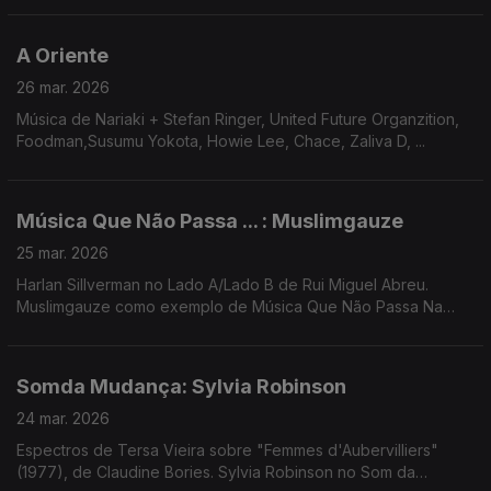
A Oriente
26 mar. 2026
Música de Nariaki + Stefan Ringer, United Future Organzition,
Foodman,Susumu Yokota, Howie Lee, Chace, Zaliva D, ...
Música Que Não Passa ... : Muslimgauze
25 mar. 2026
Harlan Sillverman no Lado A/Lado B de Rui Miguel Abreu.
Muslimgauze como exemplo de Música Que Não Passa Na
Radio. Música de Jimi Tenor, Moby, Don Leisure + Amanda
Whiting, John Surman, Rochelle Jordan ...
Somda Mudança: Sylvia Robinson
24 mar. 2026
Espectros de Tersa Vieira sobre "Femmes d'Aubervilliers"
(1977), de Claudine Bories. Sylvia Robinson no Som da