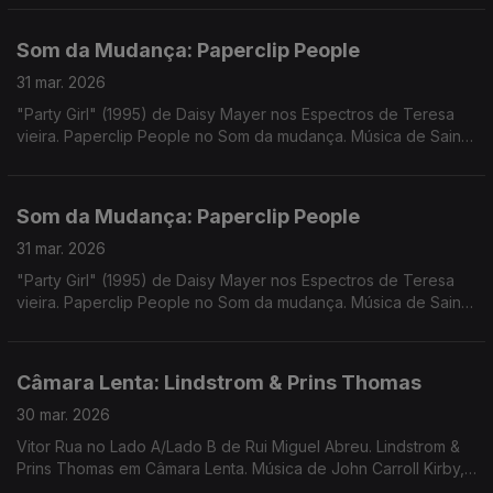
Profound Whatever, Trabant ...
Som da Mudança: Paperclip People
31 mar. 2026
"Party Girl" (1995) de Daisy Mayer nos Espectros de Teresa
vieira. Paperclip People no Som da mudança. Música de Saint
John Mary + Arctween, Avalon Emerson, Dawn Penn, Sista Lisa
+ Sr Dubong, Keyiaa
Som da Mudança: Paperclip People
31 mar. 2026
"Party Girl" (1995) de Daisy Mayer nos Espectros de Teresa
vieira. Paperclip People no Som da mudança. Música de Saint
John Mary + Arctween, Avalon Emerson, Dawn Penn, Sista Lisa
+ Sr Dubong, Keyiaa
Câmara Lenta: Lindstrom & Prins Thomas
30 mar. 2026
Vitor Rua no Lado A/Lado B de Rui Miguel Abreu. Lindstrom &
Prins Thomas em Câmara Lenta. Música de John Carroll Kirby,
Eddie Chacon, Bernardo, Telectu, GNR, Bruno Pernadas, ...