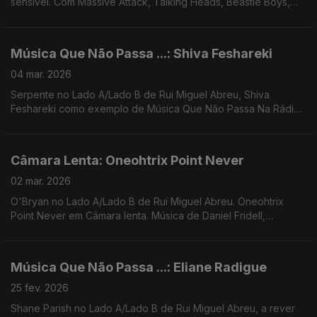
sensível. Com Massive Attack, Talking Heads, Beastie Boys,
Clash, Specials, Bob Marley, Temptations, Beatles, Zeca
Afonso, ...
Música Que Não Passa ...: Shiva Feshareki
04 mar. 2026
Serpente no Lado A/Lado B de Rui Miguel Abreu, Shiva
Feshareki como exemplo de Música Que Não Passa Na Rádio.
Música de Jonny Abbey, Avalon Emerson, Santa Ana + Ana
Gandum, Ondness, CZN, Dj Nigga Fox, ...
Câmara Lenta: Oneohtrix Point Never
02 mar. 2026
O'Bryan no Lado A/Lado B de Rui Miguel Abreu. Oneohtrix
Point Never em Câmara lenta. Música de Daniel Fridell,
Montanha, Dam Funk, Saint Dumas, Mirror People, ...
Música Que Não Passa ...: Eliane Radigue
25 fev. 2026
Shane Parish no Lado A/Lado B de Rui Miguel Abreu, a rever