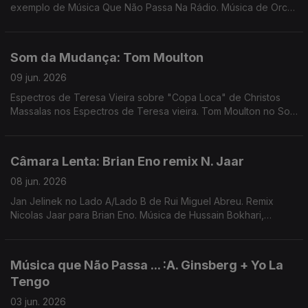
exemplo de Música Que Não Passa Na Rádio. Música de Orca,
Carla del Forno, Waffles Kru, Femme Falafel, ...
Som da Mudança: Tom Moulton
09 jun. 2026
Espectros de Teresa Vieira sobre "Copa Loca" de Christos
Massalas nos Espectros de Teresa vieira. Tom Moulton no Som
da Mudança. Música de Nuno Beats, Rita Vian, Ztella, Avalon
Emerson, ...
Câmara Lenta: Brian Eno remix N. Jaar
08 jun. 2026
Jan Jelinek no Lado A/Lado B de Rui Miguel Abreu. Remix
Nicolas Jaar para Brian Eno. Música de Hussain Bokhari,
Redoma, Farben, Matias Aguayo, ...
Música que Não Passa ... :A. Ginsberg + Yo La
Tengo
03 jun. 2026