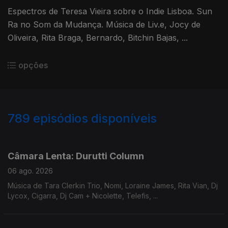
Espectros de Teresa Vieira sobre o Indie Lisboa. Sun
Ra no Som da Mudança. Música de Liv.e, Jocy de
Oliveira, Rita Braga, Bernardo, Bitchin Bajas, ...
opções
789
episódios disponíveis
939704
938136
933291
928584
923961
918913
914646
908619
Câmara Lenta: Durutti Column
06 ago. 2026
Música de Tara Clerkin Trio, Nomi, Loraine James, Rita Vian, Dj
Lycox, Cigarra, Dj Cam + Nicolette, Telefis, ...