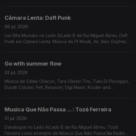
Mudança . Música de Sven Wunder, Tuxedomoon, Caustic
Window, ...
Câmara Lenta: Daft Punk
06 jul. 2026
Les Rita Misouko no Lado A/Lado B de Rui Miguel Abreu. Daft
Punk em Câmara Lenta. Música de Pt Musik, Air, Alex Gopher,
Serge Gainsbourg, Marquis de Sade ...
Go with summer flow
02 jul. 2026
Música de Eddie Chacon, Tara Clerkin Trio, Tulio Di Piscoppo,
Durutti Column, Felt, Resavoir, Gigi Masin, Kruder and
Dorfmeister, PT Musik, ...
Musica Que Não Passa ... : Tozé Ferreira
01 jul. 2026
Danalogue no Lado A/Lado B de Rui Miguel Abreu. Tozé
Ferreira como exemplo de Música Que Não Passa Na Radio.