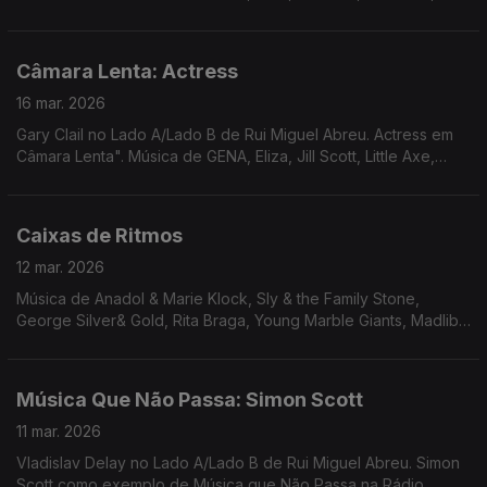
Laurie Anderson em remix Alex Fx, ...
Câmara Lenta: Actress
16 mar. 2026
Gary Clail no Lado A/Lado B de Rui Miguel Abreu. Actress em
Câmara Lenta". Música de GENA, Eliza, Jill Scott, Little Axe,
Laurie Anderson em remix Alex Fx, ...
Caixas de Ritmos
12 mar. 2026
Música de Anadol & Marie Klock, Sly & the Family Stone,
George Silver& Gold, Rita Braga, Young Marble Giants, Madlib,
The Gist, Cocteau Twins, Suicide, Karftwerk, Marvin Gaye,
Michael Jackson, Herbie Hancock, ...
Música Que Não Passa: Simon Scott
11 mar. 2026
Vladislav Delay no Lado A/Lado B de Rui Miguel Abreu. Simon
Scott como exemplo de Música que Não Passa na Rádio.