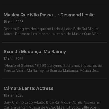
Ursula Rucker
Música Que Não Passa ... : Desmond Leslie
18 mar. 2026
Debora King em destaque no Lado A/Lado B de Rui Miguel
Abreu. Desmond Leslie como exemplo de Música Que Não
Passa Na Radio. Música de DJ Harrison, Dawuna, Natural
Yogurt Band, Samalandra, Transmission Towers
Som da Mudança: Ma Rainey
17 mar. 2026
"House of Science" (1991) de Lynne Sachs nos Espectros de
Teresa Vieira. Ma Rainey no Som da Mudança. Música de
Avalon Emerson, Smerz, James K, Redoma, Três Tristes
Tigres, St Germain, ...
Câmara Lenta: Actress
16 mar. 2026
Gary Clail no Lado A/Lado B de Rui Miguel Abreu. Actress em
Câmara Lenta". Música de GENA, Eliza, Jill Scott, Little Axe,