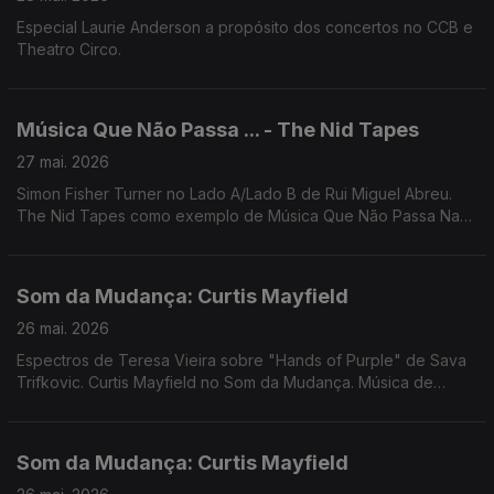
Especial Laurie Anderson a propósito dos concertos no CCB e
Theatro Circo.
Música Que Não Passa ... - The Nid Tapes
27 mai. 2026
Simon Fisher Turner no Lado A/Lado B de Rui Miguel Abreu.
The Nid Tapes como exemplo de Música Que Não Passa Na
Radio. Música de Rahill, Shin Ski, Deux Filles. Sensible Soccers.
Floating Points, ...
Som da Mudança: Curtis Mayfield
26 mai. 2026
Espectros de Teresa Vieira sobre "Hands of Purple" de Sava
Trifkovic. Curtis Mayfield no Som da Mudança. Música de
Eddie Chacon, Kaytranada, Rochelle Jordan, The Master
Scratch Band,Santa Ana + Ana Gandum, Flying Lyzards
Som da Mudança: Curtis Mayfield