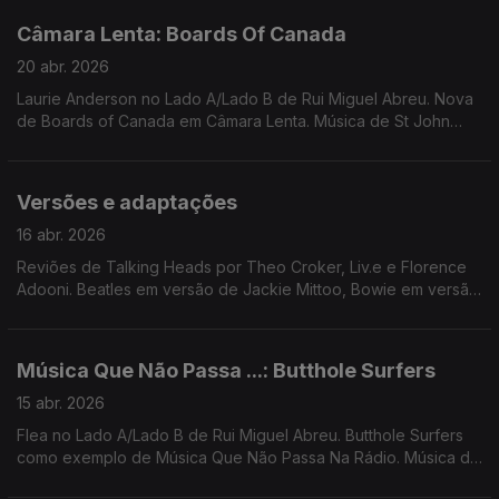
Câmara Lenta: Boards Of Canada
20 abr. 2026
Laurie Anderson no Lado A/Lado B de Rui Miguel Abreu. Nova
de Boards of Canada em Câmara Lenta. Música de St John
Mary, Local Artist, Dj Harrison, Carminho, Mão, ...
Versões e adaptações
16 abr. 2026
Reviões de Talking Heads por Theo Croker, Liv.e e Florence
Adooni. Beatles em versão de Jackie Mittoo, Bowie em versão
de Lassigue Bendthaus. Nico canta Doors, Ingrid Chavez canta
Madonna, Moodymann revê Chic, ...
Música Que Não Passa ...: Butthole Surfers
15 abr. 2026
Flea no Lado A/Lado B de Rui Miguel Abreu. Butthole Surfers
como exemplo de Música Que Não Passa Na Rádio. Música de
John Carroll Kirby, Martin Denny, Brian Eno + David Byrne,