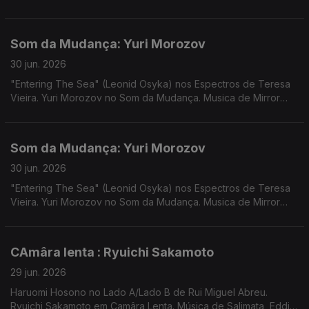
Música de Nuno Beats, Mr Scruff & Mark Rae, George Silver &
Gold, Bruno Pernadas
Som da Mudança: Yuri Morozov
30 jun. 2026
"Entering The Sea" (Leonid Osyka) nos Espectros de Teresa
Vieira. Yuri Morozov no Som da Mudança. Musica de Mirror
People, Vakula, Rahill, Vanessa Vasmant
Som da Mudança: Yuri Morozov
30 jun. 2026
"Entering The Sea" (Leonid Osyka) nos Espectros de Teresa
Vieira. Yuri Morozov no Som da Mudança. Musica de Mirror
People, Vakula, Rahill, Vanessa Vasmant
CAmâra lenta : Ryuichi Sakamoto
29 jun. 2026
Haruomi Hosono no Lado A/Lado B de Rui Miguel Abreu.
Ryuichi Sakamoto em Camâra Lenta. Música de Salimata, Eddie