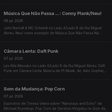
Miho Hatori, Carla Del Forno, Clara Rockmore, Portishead
Música Que Não Passa ... : Conny Plank/Neu!
08 jul. 2026
John Berndt & MC Schmidt no Lado A/Lado B de Rui Miguel
Abreu. Neu! como exemplo de Música Que Não Passa Na
Rádio. Música de Cindy Lee, Colloboh, Matmos, Pal+ ...
Câmara Lenta: Daft Punk
07 jul. 2026
Les Rita Misouko no Lado A/Lado B de Rui Miguel Abreu. Daft
Punk em Câmara Lenta. Música de Pt Musik, Air, Alex Gopher,
Serge Gainsbourg, Marquis de Sade ...
Som da Mudança: Pop Corn
07 jul. 2026
Espectros de Teresa Vieira sobre "Narcissus and Echo" de
Michael Brynntrup. Pop Corn de Gershon Kingsley no Som da