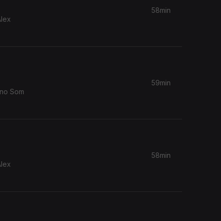
58min
Alex
59min
 no Som
58min
Alex