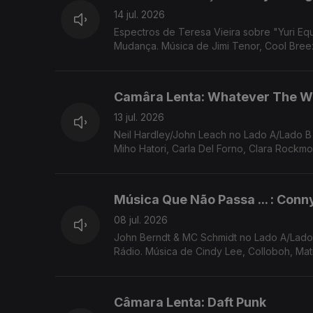
14 jul. 2026
Espectros de Teresa Vieira sobre "Yuri Equals Paradox" (Yuri Muraoka). "Times 
Mudança. Música de Jimi Tenor, Cool Breez
Camâra Lenta: Whatever The W
13 jul. 2026
Neil Hardley/John Leach no Lado A/Lado 
Miho Hatori, Carla Del Forno, Clara Rockmo
Música Que Não Passa ... : Conn
08 jul. 2026
John Berndt & MC Schmidt no Lado A/Lado B de Rui Miguel Abreu. Neu! como exemplo de Música Que Não Passa Na
Rádio. Música de Cindy Lee, Colloboh, Matm
Câmara Lenta: Daft Punk