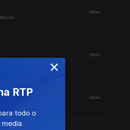
58min
 Música
59min
×
ie
 na RTP
59min
m Câmara
para todo o
e media