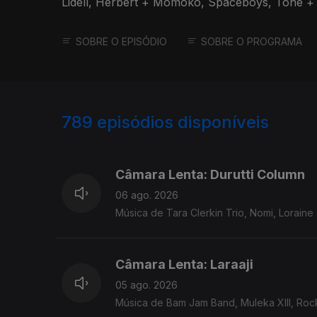
Lidell, Herbert + Momoko, Spaceboys, Tone + R
SOBRE O EPISÓDIO
SOBRE O PROGRAMA
789
episódios disponíveis
939704
938136
Câmara Lenta: Durutti Column
06 ago. 2026
Música de Tara Clerkin Trio, Nomi, Loraine J
Câmara Lenta: Laraaji
05 ago. 2026
Música de Bam Jam Band, Muleka XIII, Rocke