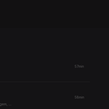
57min
58min
m, ....