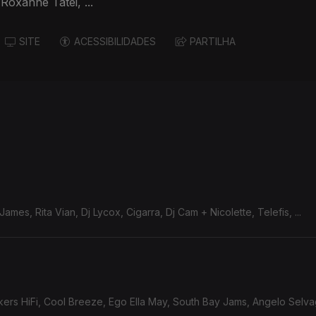
oxanne Tatei, ...
SITE
ACESSIBILIDADES
PARTILHA
ames, Rita Vian, Dj Lycox, Cigarra, Dj Cam + Nicolette, Telefis, ...
rs HiFi, Cool Breeze, Ego Ella May, South Bay Jams, Angelo Selvage