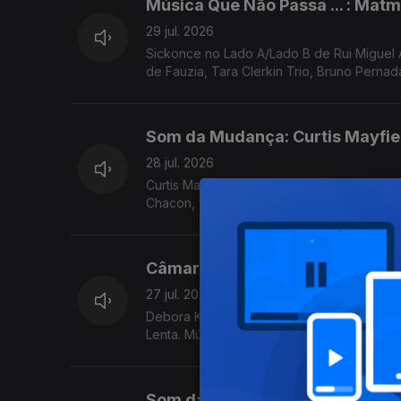
Música Que Não Passa ... : Mat
29 jul. 2026
Sickonce no Lado A/Lado B de Rui Miguel
de Fauzia, Tara Clerkin Trio, Bruno Pernad
Som da Mudança: Curtis Mayfie
28 jul. 2026
Curtis Mayfield no Som da Mudança. Música 
Chacon, Terry Callier, ...
Câmara Lenta: Bark Psychosis
27 jul. 2026
Debora King no Lado A /Lado B de Rui Migu
Lenta. Música de Nomi, Jill Scott, Samalandra
Som da Mudança: Anohni