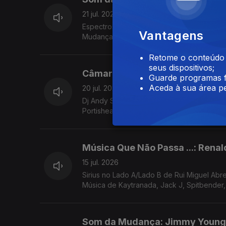
21 jul. 2026
Espectros de Teresa vieira sobre "Dark Kn
Vantagens
Retome o conteúdo a
seus dispositivos;
Câmara Lenta: Dj Shadow
Guarde programas f
Aceda à sua área pe
20 jul. 2026
Dj Andy Smith no Lado A/Lado B de Rui Mig
Portishead, Tricky, James K, Zaliva D
Música Que Não Passa ...: Renal
15 jul. 2026
Sirius no Lado A/Lado B de Rui Miguel Ab
Música de Kaytranada, Jack J, Spitbender, 
Som da Mudança: Jimmy Young