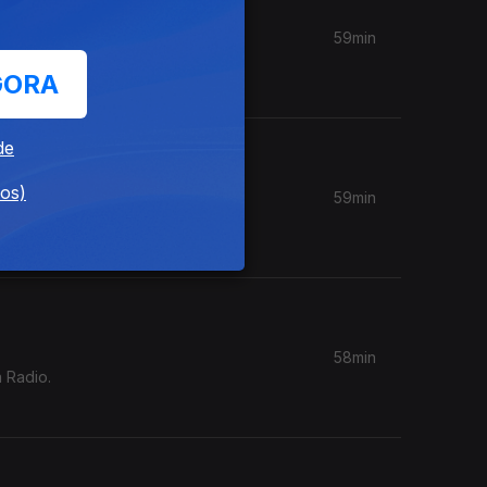
59min
om da
GORA
de
dos)
59min
, Keiyaa,
58min
 Radio.