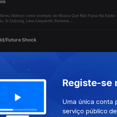
mos
 Abreu. Matmos como exemplo de Música Que Não Passa Na Radio.
as, Sr Dubong, Lana Gasparotti, Redoma ...
ld/Future Shock
de Local Artist, Sade, Break SL, Gaztween, John Carroll Kirby, Edd
Registe-se
el Abreu a propósito do livro "Rimas e Batidas". Bark Psychosis e
, ...
Uma única conta 
serviço público d