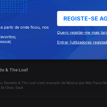
ot at the Center" no Festival Curtas de Vila do Conde. Anohni no S
REGISTE-SE A
Mudança. Música de Carla Del Forno, Mirror People, Nuno Canavarro, Ursula Rucker, Hercules and Love Affair
 partir de onde ficou, nos
Quero registar-me mais tar
avoritos;
ssoal;
Entrar (utilizadores regista
uel Abreu. In/Flux de Dj Shadow em Câmara Lenta. Música de Fauzia
do & The Loaf
reu. Renaldo & The Loaf como exemplo de Música que Não Passa Na
Ali Omar, Sault