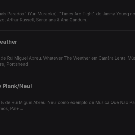
Are Tight" de Jimmy Young no Som da
e, Arthur Russell, Santa ana & Ana Gandum...
eather
B de Rui Miguel Abreu. Whatever The Weather em Camâra Lenta. Mú
re, Portishead
y Plank/Neu!
os, Pal+ ...