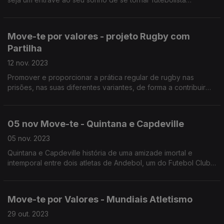
profissional.
Move-te por valores - projeto Rugby com
Partilha
12 nov. 2023
Promover e proporcionar a prática regular de rugby nas
prisões, nas suas diferentes variantes, de forma a contribuir
para a formação, educação e reinserção social através do
desporto de reclusos e ex-reclusos.
05 nov Move-te - Quintana e Capdeville
05 nov. 2023
Quintana e Capdeville história de uma amizade imortal e
intemporal entre dois atletas de Andebol, um do Futebol Clube
do Porto e outro do Sport Lisboa e Benfica.
Move-te por Valores - Mundiais Atletismo
29 out. 2023