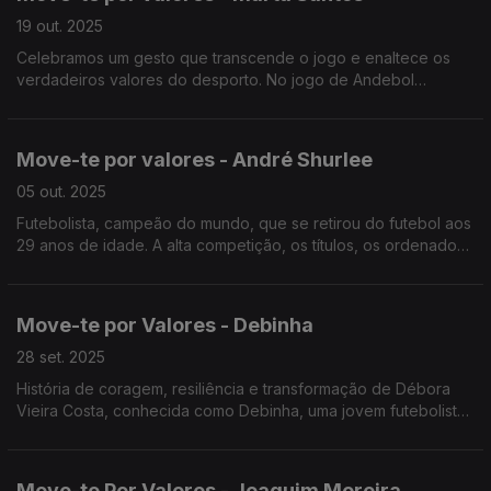
19 out. 2025
Celebramos um gesto que transcende o jogo e enaltece os
verdadeiros valores do desporto. No jogo de Andebol
Feminino entre passes rápidos e golos vibrantes, destacou-se
a jovem atleta Marta Santos da UD Serra.
Move-te por valores - André Shurlee
05 out. 2025
Futebolista, campeão do mundo, que se retirou do futebol aos
29 anos de idade. A alta competição, os títulos, os ordenados
milionários e a felicidade de fazer um golo perante milhares de
pessoas deixaram de “preencher”.
Move-te por Valores - Debinha
28 set. 2025
História de coragem, resiliência e transformação de Débora
Vieira Costa, conhecida como Debinha, uma jovem futebolista
que encontrou no desporto, não apenas um sonho, mas uma
forma de sobrevive.
Move-te Por Valores - Joaquim Moreira