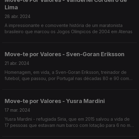
Lima
28 abr. 2024
A impressionante e comovente história de um maratonista
brasileiro que marcou os Jogos Olímpicos de 2004 em Atenas
Move-te por Valores - Sven-Goran Eriksson
21 abr. 2024
Homenagem, em vida, a Sven-Goran Eriksson, treinador de
futebol, que passou, por Portugal nas décadas 80 e 90 como
Treinador do SL Benfica, que recentemente foi diagnosticado
com um cancro terminal.
Move-te por Valores - Yusra Mardini
17 mar. 2024
Yusra Mardini - refugiada Siria, que em 2015 salvou a vida de
17 pessoas que estavam num barco com lotação para 6 no mar
Egeu, a tentar chegar à Grega de Lesbos