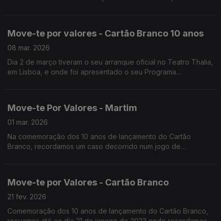
revelou na sua forma mais pura: solidário, cooperante e
profundamente humano.
Move-te por valores - Cartão Branco 10 anos
08 mar. 2026
Dia 2 de março tiveram o seu arranque oficial no Teatro Thalia,
em Lisboa, e onde foi apresentado o seu Programa
Comemorativo. Entre as inúmeras iniciativas, destacamos hoje
o hino oficial destas comemorações.
Move-te Por Valores - Martim
01 mar. 2026
Na comemoração dos 10 anos de lançamento do Cartão
Branco, recordamos um caso decorrido num jogo de
benjamins da Associação de Futebol de Beja, disputado entre
o Moura e o Despertar em janeiro de 2018.
Move-te por Valores - Cartão Branco
21 fev. 2026
Comemoração dos 10 anos de lançamento do Cartão Branco,
recuamos até ao dia 21 de janeiro de 2023 onde recordamos