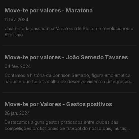
Move-te por valores - Maratona
11 fev. 2024
Uma história passada na Maratona de Boston e revolucionou o
Atletismo
Move-te por valores - João Semedo Tavares
04 fev. 2024
Contamos a história de Jonhson Semedo, figura emblemática
naquele que foi o trabalho de desenvolvimento e integração
social de crianças e jovens de bairros problemático.
Move-te por Valores - Gestos positivos
28 jan. 2024
Destacamos alguns gestos praticados entre clubes das
competições profissionais de futebol do nosso país, muitas
vezes os pequenos gestos positivos que iniciam um processo