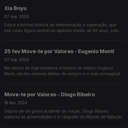
Xia Boyu
07 mar. 2024
Esta é a incrível história de determinação e superação, que
tem como figura central um alpinista chinês de 69 anos, com
ambas as pernas amputadas, que conseguiu chegar ao topo
do Evereste em maio de 2018.
25 fev Move-te por Valores - Eugenio Monti
07 mar. 2024
Na rubrica de hoje trazemos a história do italiano Eugenio
Monti, um dos maiores atletas de sempre e o mais consagrado
da história do Bobsleigh.
Move-te por Valores - Diogo Ribeiro
18 fev. 2024
Depois de um grava acidente de viação, Diogo Ribeiro
superou as adversidades e é campeão do Mundo de Natação