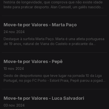
história de longevidade, que comprova que não existe idade
limite para praticar desporto. Alan Camsell, um galês nascido
no condado de Conwy, começou a jogar futebol aos 40 anos.
Move-te por Valores - Marta Paço
24 nov. 2024
Destaque à surfista Marta Paço. Marta é uma atleta portuguesa
de 19 anos, natural de Viana do Castelo e praticante da
modalidade de surf adaptado na categoria cegos totais.
Move-te por Valores - Pepê
10 nov. 2024
Gesto de desportivismo que teve lugar na jornada 10 da Liga
Portugal, no jogo FC Porto - Estoril Praia, Pepê parou a jogada
para que o jogador adversário pudesse ser assistido.
Move-te por Valores - Luca Salvadori
03 nov. 2024