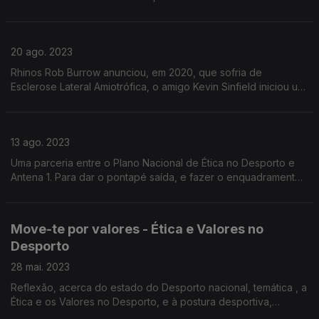
Guarda não conseguiu ficar indiferente ao drama de Hamse e
desde então tem-se desdobrado em iniciativas.
20 ago. 2023
Rhinos Rob Burrow anunciou, em 2020, que sofria de
Esclerose Lateral Amiotrófica, o amigo Kevin Sinfield iniciou um
projeto onde corre maratonas em sua homenagem, angriando
dinheiro para ajudar portadores da doença.
13 ago. 2023
Uma parceria entre o Plano Nacional de Ética no Desporto e
Antena 1. Para dar o pontapé saída, e fazer o enquadramento
desta rubrica escutaremos o coordenador do PNED, José
Lima.
Move-te por valores - Ética e Valores no
Desporto
28 mai. 2023
Reflexão, acerca do estado do Desporto nacional, temática , a
Ética e os Valores no Desporto, e à postura desportiva,
baseada no respeito, na elevação, na nobreza de espírito