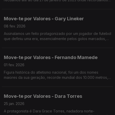
aquela que foi, porventura, a mais mediática exibição deste
cartão.
Move-te por Valores - Gary Lineker
08 fev. 2026
Assinalamos um feito protagonizado por um jogador de futebol
que definiu uma era, essencialmente pelos golos marcados,
mas também pela forma leal como jogava, falamos de Gary
Lineker.
Move-te por Valores - Fernando Mamede
01 fev. 2026
Figura histórica do atletismo nacional, foi um dos nomes
maiores da sua geração, recorde mundial dos 10.000 metros,
em 1984, que perdurou até 1989.
Move-te por Valores - Dara Torres
25 jan. 2026
A protagonista é Dara Grace Torres, nadadora norte-