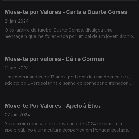
de mudança.
Move-te por Valores - Carta a Duarte Gomes
21 jan. 2024
O ex-árbitro de futebol Duarte Gomes, divulgou uma
mensagem que lhe foi enviada por um pai de um jovem árbitro.
Move-te por valores - Dáire Gorman
14 jan. 2024
Um jovem irlandês de 12 anos, portador de uma doença rara,
adepto do Liverpool tinha o sonho de conhecer o treinador e
alguns jogadores. Fez um vídeo que comoveu Kloop. O
técnico convidou-o para uma visita a Anfield.
Move-te Por Valores - Apelo à Ética
07 jan. 2024
Na primeira rubrica deste novo ano de 2024 fazemos um
apelo público a uma cultura desportiva em Portugal pautada
pela ética desportiva.