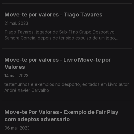
desportivo e no Fairplay.
Move-te por valores - Tiago Tavares
21 mai. 2023
Tiago Tavares, jogador de Sub-11 no Grupo Desportivo
Samora Correia, depois de ter sido expulso de um jogo,
decidiu pedir desculpas, através de uma carta a Ricardo
Ramos, o árbitro do jogo.
Move-te por valores - Livro Move-te por
Valores
14 mai. 2023
testemunhos e exemplos no desporto, editados em Livro autor
André Xavier Carvalho
Move-te Por Valores - Exemplo de Fair Play
com adeptos adversário
06 mai. 2023