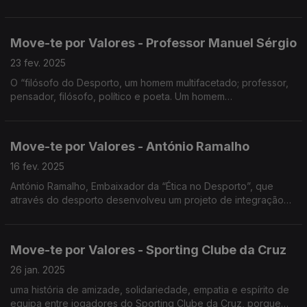
de apadrinharem um lobo residente no Centro de
Recuperação do Lobo Ibérico na Malveira.
Move-te por Valores - Professor Manuel Sérgio
23 fev. 2025
O “filósofo do Desporto, um homem multifacetado; professor,
pensador, filósofo, político e poeta. Um homem
intelectualmente e culturalmente superior.
Move-te por Valores - António Ramalho
16 fev. 2025
António Ramalho, Embaixador da “Ética no Desporto”, que
através do desporto desenvolveu um projeto de integração
social.
Move-te por Valores - Sporting Clube da Cruz
26 jan. 2025
uma história de amizade, solidariedade, empatia e espírito de
equipa entre jogadores do Sporting Clube da Cruz, porque