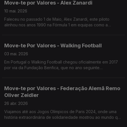
Move-te por Valores - Alex Zanardi
10 mai. 2026
Faleceu no passado 1 de Maio, Alex Zanardi, este piloto
alinhou nos anos 1990 na Fórmula 1 em equipas como a
Jordan, Minardi, Lotus e Williams, tendo ainda dois títulos na
Fórmula Indy com a equipa Chip Ganass.
Move-te Por Valores - Walking Football
03 mai. 2026
Em Portugal o Walking Football chegou oficialmente em 2017
por via da Fundação Benfica, que no ano seguinte
estabeleceu uma parceria com a Associação da Rede de
Universidades Seniores.
Move-te por Valores - Federação Alemã Remo
Oliver Zeidler
26 abr. 2026
Viajamos até aos Jogos Olímpicos de Paris 2024, onde uma
história extraordinária de solidariedade mostrou ao mundo que
o verdadeiro espírito olímpico continua vivo, mesmo entre