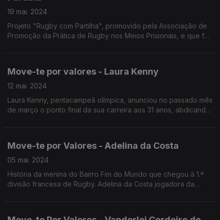
19 mai. 2024
Projeto "Rugby com Partilha", promovido pela Associação de
Promoção da Prática de Rugby nos Meios Prisionais, e que foi
distinguido com o prémio “Ética no Desporto” 2023.
Move-te por valores - Laura Kenny
12 mai. 2024
Laura Kenny, pentacampeã olímpica, anunciou no passado mês
de março o ponto final da sua carreira aos 31 anos, abdicando
da possibilidade de participar nos jogos olímpicos.
Move-te por Valores - Adelina da Costa
05 mai. 2024
História da menina do Bairro Fim do Mundo que chegou à 1.ª
divisão francesa de Rugby. Adelina da Costa jogadora da
seleção nacional, hoje com 22 anos.
Move-te Por Valores - Vanderlei Cordeiro de