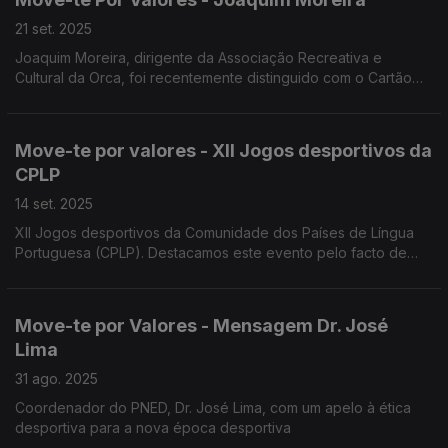
21 set. 2025
Joaquim Moreira, dirigente da Associação Recreativa e
Cultural da Orca, foi recentemente distinguido com o Cartão
Branco pelo Núcleo de Árbitros de Futebol Albicastrense
Move-te por valores - XII Jogos desportivos da
CPLP
14 set. 2025
XII Jogos desportivos da Comunidade dos Países de Língua
Portuguesa (CPLP). Destacamos este evento pelo facto de
estes jogos serem muito mais do que uma simples competição
desportiva.
Move-te por Valores - Mensagem Dr. José
Lima
31 ago. 2025
Coordenador do PNED, Dr. José Lima, com um apelo à ética
desportiva para a nova época desportiva