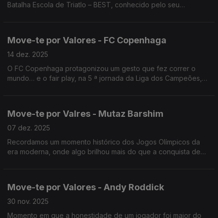
Batalha Escola de Triatlo – BEST, conhecido pelo seu
desempenho consistente na categoria de Infantis.
Move-te por Valores - FC Copenhaga
14 dez. 2025
O FC Copenhaga protagonizou um gesto que fez correr o
mundo… e o fair play, na 5 ª jornada da Liga dos Campeões,
ao duelo com o Kairat Almaty, do Cazaquistão, adeptos que
viajaram inacreditáveis 4 687 km até à Dinamarca.
Move-te por Valres - Mutaz Barshim
07 dez. 2025
Recordamos um momento histórico dos Jogos Olímpicos da
era moderna, onde algo brilhou mais do que a conquista de
medalhas: o Respeito e o Fair Play.
Move-te por Valores - Andy Roddick
30 nov. 2025
Momento em que a honestidade de um jogador foi maior do