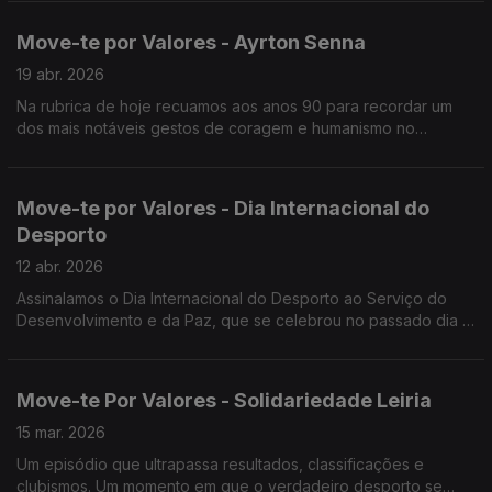
rivais.
Move-te por Valores - Ayrton Senna
19 abr. 2026
Na rubrica de hoje recuamos aos anos 90 para recordar um
dos mais notáveis gestos de coragem e humanismo no
desporto, praticado por um dos mais idolatrados pilotos de
sempre - Ayrton Senna.
Move-te por Valores - Dia Internacional do
Desporto
12 abr. 2026
Assinalamos o Dia Internacional do Desporto ao Serviço do
Desenvolvimento e da Paz, que se celebrou no passado dia 6
de abril. A data foi instituída pela Organização das Nações
Unidas em agosto de 2013
Move-te Por Valores - Solidariedade Leiria
15 mar. 2026
Um episódio que ultrapassa resultados, classificações e
clubismos. Um momento em que o verdadeiro desporto se