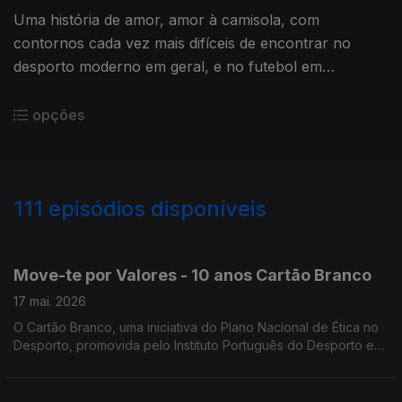
Uma história de amor, amor à camisola, com
contornos cada vez mais difíceis de encontrar no
desporto moderno em geral, e no futebol em
específico.
opções
111
episódios disponíveis
906160
884847
837869
806116
765294
735602
711227
675014
651548
651546
Move-te por Valores - 10 anos Cartão Branco
17 mai. 2026
O Cartão Branco, uma iniciativa do Plano Nacional de Ética no
Desporto, promovida pelo Instituto Português do Desporto e
Juventude desde a época 2015/2016, que celebra agora dez
anos de existência.