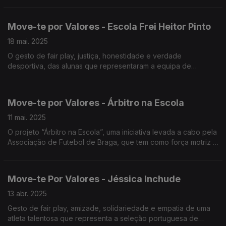
Move-te por Valores - Escola Frei Heitor Pinto
18 mai. 2025
O gesto de fair play, justiça, honestidade e verdade
desportiva, das alunas que representaram a equipa de
Voleibol da Escola Secundária Frei Heitor Pinto da Covilhã,
treinadas pelo professor João Pinho.
Move-te por Valores - Árbitro na Escola
11 mai. 2025
O projeto “Árbitro na Escola”, uma iniciativa levada a cabo pela
Associação de Futebol de Braga, que tem como força motriz a
ética desportiva.
Move-te Por Valores - Jéssica Inchude
13 abr. 2025
Gesto de fair play, amizade, solidariedade e empatia de uma
atleta talentosa que representa a seleção portuguesa de