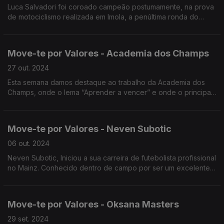
Luca Salvadori foi coroado campeão postumamente, na prova
de motociclismo realizada em Imola, a penúltima ronda do
campeonato. Tal só foi possivel pelo gesto de Filippo e sua
equipa.
Move-te por Valores - Academia dos Champs
27 out. 2024
Esta semana damos destaque ao trabalho da Academia dos
Champs, onde o lema “Aprender a vencer” e onde o principal
objetivo passa por demonstrar todos os benefícios de se
encarar o desporto como filosofia de vida.
Move-te por Valores - Neven Subotic
06 out. 2024
Neven Subotic, Iniciou a sua carreira de futebolista profissional
no Mainz. Conhecido dentro de campo por ser um excelente
defesa, é o seu trabalho fora de campo que merece destaque
nesta rubrica.
Move-te por Valores - Oksana Masters
29 set. 2024