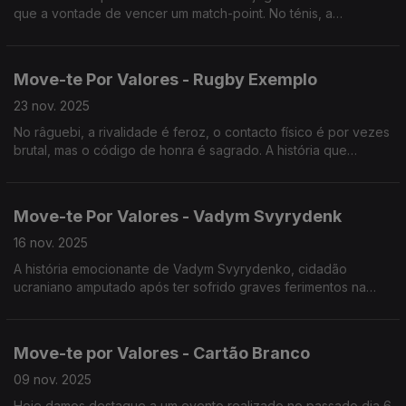
que a vontade de vencer um match-point. No ténis, a
diferença entre a vitória e a derrota resume-se, muitas das
vezes, a um ou dois milímetros.
Move-te Por Valores - Rugby Exemplo
23 nov. 2025
No râguebi, a rivalidade é feroz, o contacto físico é por vezes
brutal, mas o código de honra é sagrado. A história que
contamos hoje é sobre como o respeito e a humanidade
podem estar presentes e anular sede de vitória.
Move-te Por Valores - Vadym Svyrydenk
16 nov. 2025
A história emocionante de Vadym Svyrydenko, cidadão
ucraniano amputado após ter sofrido graves ferimentos na
guerra da Ucrânia, que no mês passado veio a Portugal para
participar na maratona de Lisboa.
Move-te por Valores - Cartão Branco
09 nov. 2025
Hoje damos destaque a um evento realizado no passado dia 6