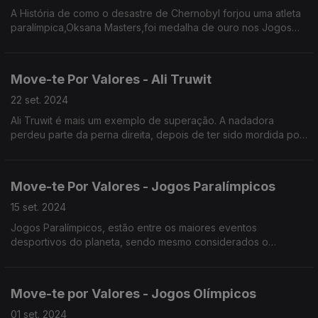
A História de como o desastre de Chernobyl forjou uma atleta
paralímpica,Oksana Masters,foi medalha de ouro nos Jogos
Paralímpicos de Londres 2012
Move-te Por Valores - Ali Truwit
22 set. 2024
Ali Truwit é mais um exemplo de superação. A nadadora
perdeu parte da perna direita, depois de ter sido mordida por
um tubarão, mas é por estes dias uma atleta paralímpica.
Move-te Por Valores - Jogos Paralímpicos
15 set. 2024
Jogos Paralímpicos, estão entre os maiores eventos
desportivos do planeta, sendo mesmo considerados o
terceiro maior evento desportivo do mundo em termos de
vendas de ingressos.
Move-te por Valores - Jogos Olímpicos
01 set. 2024