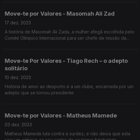
Move-te por Valores - Masomah Ali Zad
17 dez. 2023
A história de Masomah Ali Zada, a mulher afegã escolhida pelo
Comité Olímpico Internacional para ser chefe de missão da
equipa dos refugiados nos Jogos Olímpicos de Paris.
Move-te Por Valores - Tiago Rech – o adepto
solitário
10 dez. 2023
História de amor ao desporto e a um clube, encarnada por um
adepto que se tornou presidente
Move-te por Valores - Matheus Mamede
03 dez. 2023
Matheus Mamede luta contra a surdez, e não deixa que esta
seja um entrave ao seu sonho de se tornar futebolista