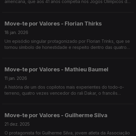
americana, que aos 41 anos competia nos Jogos Olímpicos de
Pequim de 2008, tornando-se assim, a primeira nadadora do
seu país a competir em 5 edições dos Jogos Olímpicos
Move-te por Valores - Florian Thirks
18 jan. 2026
Um episódio singular protagonizado por Florian Trinks, que se
tornou símbolo de honestidade e respeito dentro das quatro
linhas.
Move-te por Valores - Mathieu Baumel
11 jan. 2026
A história de um dos copilotos mais experientes do todo-o-
terreno, quatro vezes vencedor do rali Dakar, o francês
Mathieu Baumel.
Move-te por Valores - Guilherme Silva
21 dez. 2025
O protagonista foi Guilherme Silva, jovem atleta da Associação