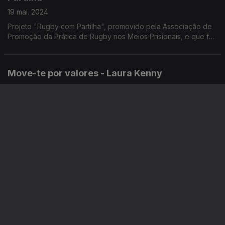
19 mai. 2024
Projeto "Rugby com Partilha", promovido pela Associação de
Promoção da Prática de Rugby nos Meios Prisionais, e que foi
distinguido com o prémio “Ética no Desporto” 2023.
Move-te por valores - Laura Kenny
12 mai. 2024
Laura Kenny, pentacampeã olímpica, anunciou no passado mês
de março o ponto final da sua carreira aos 31 anos, abdicando
da possibilidade de participar nos jogos olímpicos.
Move-te por Valores - Adelina da Costa
05 mai. 2024
História da menina do Bairro Fim do Mundo que chegou à 1.ª
divisão francesa de Rugby. Adelina da Costa jogadora da
seleção nacional, hoje com 22 anos.
Move-te Por Valores - Vanderlei Cordeiro de