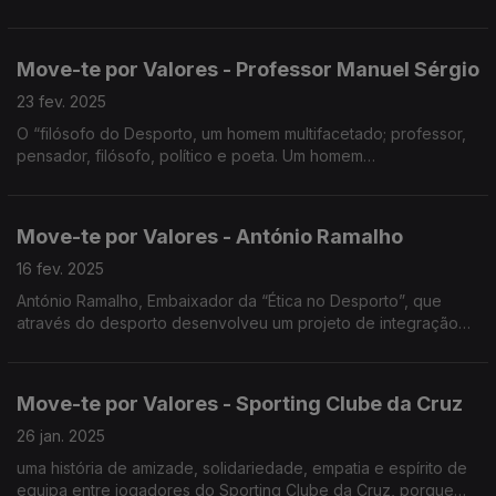
de apadrinharem um lobo residente no Centro de
Recuperação do Lobo Ibérico na Malveira.
Move-te por Valores - Professor Manuel Sérgio
23 fev. 2025
O “filósofo do Desporto, um homem multifacetado; professor,
pensador, filósofo, político e poeta. Um homem
intelectualmente e culturalmente superior.
Move-te por Valores - António Ramalho
16 fev. 2025
António Ramalho, Embaixador da “Ética no Desporto”, que
através do desporto desenvolveu um projeto de integração
social.
Move-te por Valores - Sporting Clube da Cruz
26 jan. 2025
uma história de amizade, solidariedade, empatia e espírito de
equipa entre jogadores do Sporting Clube da Cruz, porque