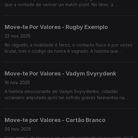
que a vontade de vencer um match-point. No ténis, a
diferença entre a vitória e a derrota resume-se, muitas das
vezes, a um ou dois milímetros.
Move-te Por Valores - Rugby Exemplo
23 nov. 2025
No râguebi, a rivalidade é feroz, o contacto físico é por vezes
brutal, mas o código de honra é sagrado. A história que
contamos hoje é sobre como o respeito e a humanidade
podem estar presentes e anular sede de vitória.
Move-te Por Valores - Vadym Svyrydenk
16 nov. 2025
A história emocionante de Vadym Svyrydenko, cidadão
ucraniano amputado após ter sofrido graves ferimentos na
guerra da Ucrânia, que no mês passado veio a Portugal para
participar na maratona de Lisboa.
Move-te por Valores - Cartão Branco
09 nov. 2025
Hoje damos destaque a um evento realizado no passado dia 6