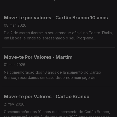
revelou na sua forma mais pura: solidário, cooperante e
profundamente humano.
Move-te por valores - Cartão Branco 10 anos
08 mar. 2026
Dia 2 de março tiveram o seu arranque oficial no Teatro Thalia,
em Lisboa, e onde foi apresentado o seu Programa
Comemorativo. Entre as inúmeras iniciativas, destacamos hoje
o hino oficial destas comemorações.
Move-te Por Valores - Martim
01 mar. 2026
Na comemoração dos 10 anos de lançamento do Cartão
Branco, recordamos um caso decorrido num jogo de
benjamins da Associação de Futebol de Beja, disputado entre
o Moura e o Despertar em janeiro de 2018.
Move-te por Valores - Cartão Branco
21 fev. 2026
Comemoração dos 10 anos de lançamento do Cartão Branco,
recuamos até ao dia 21 de janeiro de 2023 onde recordamos