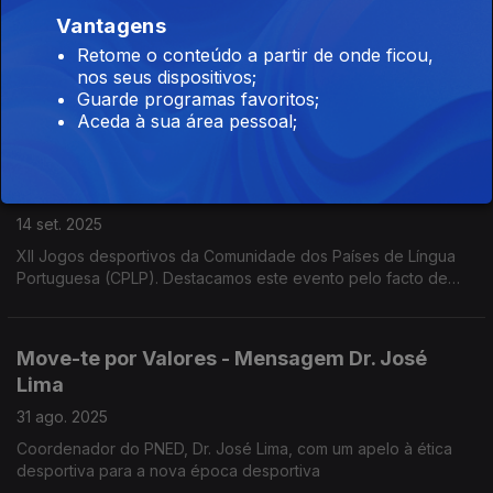
Vantagens
21 set. 2025
Retome o conteúdo a partir de onde ficou,
Joaquim Moreira, dirigente da Associação Recreativa e
nos seus dispositivos;
Cultural da Orca, foi recentemente distinguido com o Cartão
Guarde programas favoritos;
Branco pelo Núcleo de Árbitros de Futebol Albicastrense
Aceda à sua área pessoal;
Move-te por valores - XII Jogos desportivos da
CPLP
14 set. 2025
XII Jogos desportivos da Comunidade dos Países de Língua
Portuguesa (CPLP). Destacamos este evento pelo facto de
estes jogos serem muito mais do que uma simples competição
desportiva.
Move-te por Valores - Mensagem Dr. José
Lima
31 ago. 2025
Coordenador do PNED, Dr. José Lima, com um apelo à ética
desportiva para a nova época desportiva