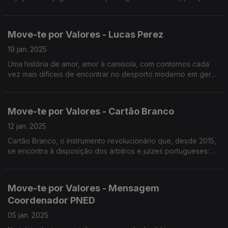
tanto na vida, como no desporto há gestos que fazem a
diferença.
Move-te por Valores - Lucas Perez
19 jan. 2025
Uma história de amor, amor à camisola, com contornos cada
vez mais difíceis de encontrar no desporto moderno em geral,
e no futebol em específico.
Move-te por Valores - Cartão Branco
12 jan. 2025
Cartão Branco, o instrumento revolucionário que, desde 2015,
se encontra à disposição dos árbitros e juízes portugueses: o
Cartão Branco, promovido pelo Plano Nacional de Ética no
Desporto.
Move-te por Valores - Mensagem
Coordenador PNED
05 jan. 2025