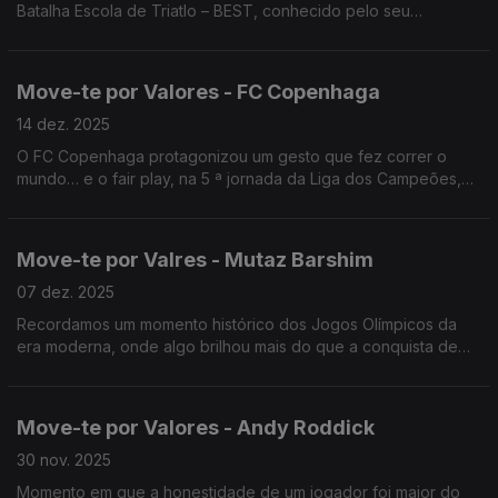
Batalha Escola de Triatlo – BEST, conhecido pelo seu
desempenho consistente na categoria de Infantis.
Move-te por Valores - FC Copenhaga
14 dez. 2025
O FC Copenhaga protagonizou um gesto que fez correr o
mundo… e o fair play, na 5 ª jornada da Liga dos Campeões,
ao duelo com o Kairat Almaty, do Cazaquistão, adeptos que
viajaram inacreditáveis 4 687 km até à Dinamarca.
Move-te por Valres - Mutaz Barshim
07 dez. 2025
Recordamos um momento histórico dos Jogos Olímpicos da
era moderna, onde algo brilhou mais do que a conquista de
medalhas: o Respeito e o Fair Play.
Move-te por Valores - Andy Roddick
30 nov. 2025
Momento em que a honestidade de um jogador foi maior do