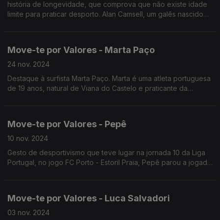
história de longevidade, que comprova que não existe idade
limite para praticar desporto. Alan Camsell, um galês nascido
no condado de Conwy, começou a jogar futebol aos 40 anos.
Move-te por Valores - Marta Paço
24 nov. 2024
Destaque à surfista Marta Paço. Marta é uma atleta portuguesa
de 19 anos, natural de Viana do Castelo e praticante da
modalidade de surf adaptado na categoria cegos totais.
Move-te por Valores - Pepê
10 nov. 2024
Gesto de desportivismo que teve lugar na jornada 10 da Liga
Portugal, no jogo FC Porto - Estoril Praia, Pepê parou a jogada
para que o jogador adversário pudesse ser assistido.
Move-te por Valores - Luca Salvadori
03 nov. 2024