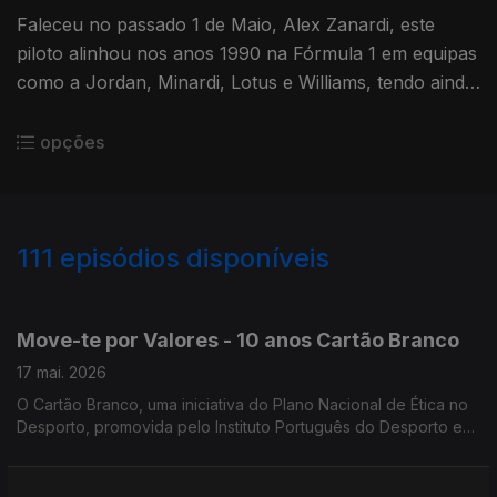
Faleceu no passado 1 de Maio, Alex Zanardi, este
piloto alinhou nos anos 1990 na Fórmula 1 em equipas
como a Jordan, Minardi, Lotus e Williams, tendo ainda
dois títulos na Fórmula Indy com a equipa Chip
Ganass.
opções
111
episódios disponíveis
906160
884847
837869
806116
765294
Move-te por Valores - 10 anos Cartão Branco
17 mai. 2026
O Cartão Branco, uma iniciativa do Plano Nacional de Ética no
Desporto, promovida pelo Instituto Português do Desporto e
Juventude desde a época 2015/2016, que celebra agora dez
anos de existência.