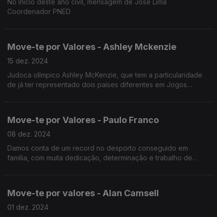
No início deste ano civil, mensagem de José Lima
Coordenador PNED
Move-te por Valores - Ashley Mckenzie
15 dez. 2024
Judoca olímpico Ashley McKenzie, que tem a particularidade
de já ter representado dois países diferentes em Jogos
Olímpicos.
Move-te por Valores - Paulo Franco
08 dez. 2024
Damos conta de um record no desporto conseguido em
família, com muita dedicação, determinação e trabalho de
equipa. O português, Paulo Franco, bateu o anterior record
Record Mundial do Guinness em quase 7 minutos.
Move-te por valores - Alan Camsell
01 dez. 2024