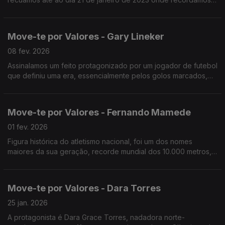
aquela que foi, porventura, a mais mediática exibição deste
cartão.
Move-te por Valores - Gary Lineker
08 fev. 2026
Assinalamos um feito protagonizado por um jogador de futebol
que definiu uma era, essencialmente pelos golos marcados,
mas também pela forma leal como jogava, falamos de Gary
Lineker.
Move-te por Valores - Fernando Mamede
01 fev. 2026
Figura histórica do atletismo nacional, foi um dos nomes
maiores da sua geração, recorde mundial dos 10.000 metros,
em 1984, que perdurou até 1989.
Move-te por Valores - Dara Torres
25 jan. 2026
A protagonista é Dara Grace Torres, nadadora norte-