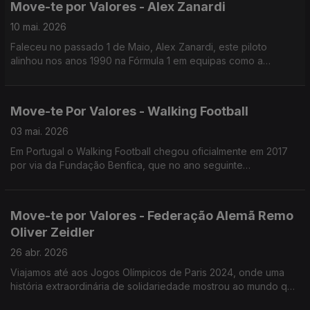
Move-te por Valores - Alex Zanardi
10 mai. 2026
Faleceu no passado 1 de Maio, Alex Zanardi, este piloto
alinhou nos anos 1990 na Fórmula 1 em equipas como a
Jordan, Minardi, Lotus e Williams, tendo ainda dois títulos na
Fórmula Indy com a equipa Chip Ganass.
Move-te Por Valores - Walking Football
03 mai. 2026
Em Portugal o Walking Football chegou oficialmente em 2017
por via da Fundação Benfica, que no ano seguinte
estabeleceu uma parceria com a Associação da Rede de
Universidades Seniores.
Move-te por Valores - Federação Alemã Remo
Oliver Zeidler
26 abr. 2026
Viajamos até aos Jogos Olímpicos de Paris 2024, onde uma
história extraordinária de solidariedade mostrou ao mundo que
o verdadeiro espírito olímpico continua vivo, mesmo entre