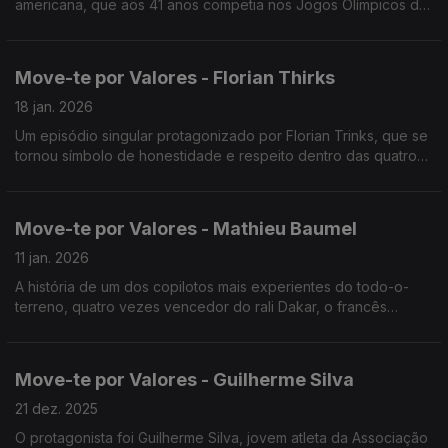
americana, que aos 41 anos competia nos Jogos Olímpicos de
Pequim de 2008, tornando-se assim, a primeira nadadora do
seu país a competir em 5 edições dos Jogos Olímpicos
Move-te por Valores - Florian Thirks
18 jan. 2026
Um episódio singular protagonizado por Florian Trinks, que se
tornou símbolo de honestidade e respeito dentro das quatro
linhas.
Move-te por Valores - Mathieu Baumel
11 jan. 2026
A história de um dos copilotos mais experientes do todo-o-
terreno, quatro vezes vencedor do rali Dakar, o francês
Mathieu Baumel.
Move-te por Valores - Guilherme Silva
21 dez. 2025
O protagonista foi Guilherme Silva, jovem atleta da Associação