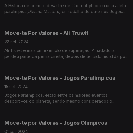
A História de como o desastre de Chernobyl forjou uma atleta
paralímpica,Oksana Masters,foi medalha de ouro nos Jogos
Paralímpicos de Londres 2012
Move-te Por Valores - Ali Truwit
22 set. 2024
Ali Truwit é mais um exemplo de superação. A nadadora
perdeu parte da perna direita, depois de ter sido mordida por
um tubarão, mas é por estes dias uma atleta paralímpica.
Move-te Por Valores - Jogos Paralímpicos
15 set. 2024
Jogos Paralímpicos, estão entre os maiores eventos
desportivos do planeta, sendo mesmo considerados o
terceiro maior evento desportivo do mundo em termos de
vendas de ingressos.
Move-te por Valores - Jogos Olímpicos
01 set. 2024