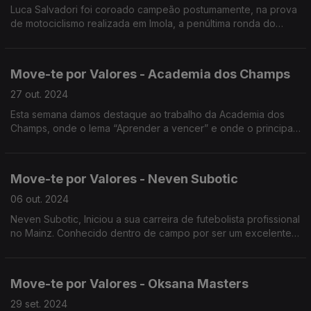
Luca Salvadori foi coroado campeão postumamente, na prova
de motociclismo realizada em Imola, a penúltima ronda do
campeonato. Tal só foi possivel pelo gesto de Filippo e sua
equipa.
Move-te por Valores - Academia dos Champs
27 out. 2024
Esta semana damos destaque ao trabalho da Academia dos
Champs, onde o lema “Aprender a vencer” e onde o principal
objetivo passa por demonstrar todos os benefícios de se
encarar o desporto como filosofia de vida.
Move-te por Valores - Neven Subotic
06 out. 2024
Neven Subotic, Iniciou a sua carreira de futebolista profissional
no Mainz. Conhecido dentro de campo por ser um excelente
defesa, é o seu trabalho fora de campo que merece destaque
nesta rubrica.
Move-te por Valores - Oksana Masters
29 set. 2024