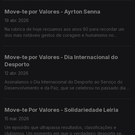
rivais.
Move-te por Valores - Ayrton Senna
19 abr. 2026
Na rubrica de hoje recuamos aos anos 90 para recordar um
dos mais notáveis gestos de coragem e humanismo no
desporto, praticado por um dos mais idolatrados pilotos de
sempre - Ayrton Senna.
Move-te por Valores - Dia Internacional do
Desporto
12 abr. 2026
Assinalamos o Dia Internacional do Desporto ao Serviço do
Desenvolvimento e da Paz, que se celebrou no passado dia 6
de abril. A data foi instituída pela Organização das Nações
Unidas em agosto de 2013
Move-te Por Valores - Solidariedade Leiria
15 mar. 2026
Um episódio que ultrapassa resultados, classificações e
clubismos. Um momento em que o verdadeiro desporto se