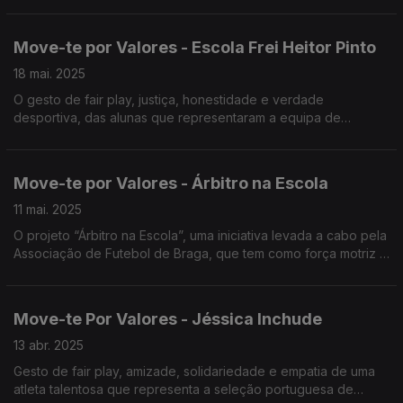
Move-te por Valores - Escola Frei Heitor Pinto
18 mai. 2025
O gesto de fair play, justiça, honestidade e verdade
desportiva, das alunas que representaram a equipa de
Voleibol da Escola Secundária Frei Heitor Pinto da Covilhã,
treinadas pelo professor João Pinho.
Move-te por Valores - Árbitro na Escola
11 mai. 2025
O projeto “Árbitro na Escola”, uma iniciativa levada a cabo pela
Associação de Futebol de Braga, que tem como força motriz a
ética desportiva.
Move-te Por Valores - Jéssica Inchude
13 abr. 2025
Gesto de fair play, amizade, solidariedade e empatia de uma
atleta talentosa que representa a seleção portuguesa de