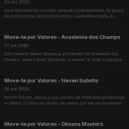
03 nov. 2024
Luca Salvadori foi coroado campeão postumamente, na prova
de motociclismo realizada em Imola, a penúltima ronda do
campeonato. Tal só foi possivel pelo gesto de Filippo e sua
equipa.
Move-te por Valores - Academia dos Champs
27 out. 2024
Esta semana damos destaque ao trabalho da Academia dos
Champs, onde o lema “Aprender a vencer” e onde o principal
objetivo passa por demonstrar todos os benefícios de se
encarar o desporto como filosofia de vida.
Move-te por Valores - Neven Subotic
06 out. 2024
Neven Subotic, Iniciou a sua carreira de futebolista profissional
no Mainz. Conhecido dentro de campo por ser um excelente
defesa, é o seu trabalho fora de campo que merece destaque
nesta rubrica.
Move-te por Valores - Oksana Masters