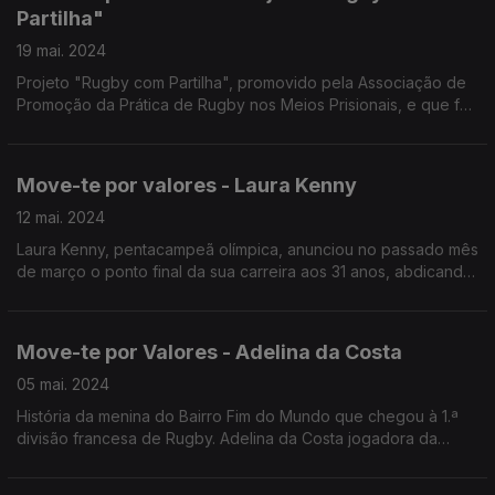
Partilha"
19 mai. 2024
Projeto "Rugby com Partilha", promovido pela Associação de
Promoção da Prática de Rugby nos Meios Prisionais, e que foi
distinguido com o prémio “Ética no Desporto” 2023.
Move-te por valores - Laura Kenny
12 mai. 2024
Laura Kenny, pentacampeã olímpica, anunciou no passado mês
de março o ponto final da sua carreira aos 31 anos, abdicando
da possibilidade de participar nos jogos olímpicos.
Move-te por Valores - Adelina da Costa
05 mai. 2024
História da menina do Bairro Fim do Mundo que chegou à 1.ª
divisão francesa de Rugby. Adelina da Costa jogadora da
seleção nacional, hoje com 22 anos.