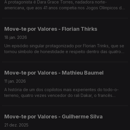
A protagonista é Dara Grace Torres, nadadora norte-
americana, que aos 41 anos competia nos Jogos Olímpicos de
Pequim de 2008, tornando-se assim, a primeira nadadora do
seu país a competir em 5 edições dos Jogos Olímpicos
Move-te por Valores - Florian Thirks
18 jan. 2026
Um episódio singular protagonizado por Florian Trinks, que se
tornou símbolo de honestidade e respeito dentro das quatro
linhas.
Move-te por Valores - Mathieu Baumel
11 jan. 2026
A história de um dos copilotos mais experientes do todo-o-
terreno, quatro vezes vencedor do rali Dakar, o francês
Mathieu Baumel.
Move-te por Valores - Guilherme Silva
21 dez. 2025