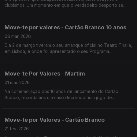
clubismos. Um momento em que o verdadeiro desporto se
revelou na sua forma mais pura: solidário, cooperante e
profundamente humano.
Move-te por valores - Cartão Branco 10 anos
08 mar. 2026
Dia 2 de março tiveram o seu arranque oficial no Teatro Thalia,
em Lisboa, e onde foi apresentado o seu Programa
Comemorativo. Entre as inúmeras iniciativas, destacamos hoje
o hino oficial destas comemorações.
Move-te Por Valores - Martim
01 mar. 2026
Na comemoração dos 10 anos de lançamento do Cartão
Branco, recordamos um caso decorrido num jogo de
benjamins da Associação de Futebol de Beja, disputado entre
o Moura e o Despertar em janeiro de 2018.
Move-te por Valores - Cartão Branco
21 fev. 2026