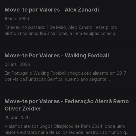
Move-te por Valores - Alex Zanardi
10 mai. 2026
Faleceu no passado 1 de Maio, Alex Zanardi, este piloto
alinhou nos anos 1990 na Fórmula 1 em equipas como a
Jordan, Minardi, Lotus e Williams, tendo ainda dois títulos na
Fórmula Indy com a equipa Chip Ganass.
Move-te Por Valores - Walking Football
03 mai. 2026
Em Portugal o Walking Football chegou oficialmente em 2017
por via da Fundação Benfica, que no ano seguinte
estabeleceu uma parceria com a Associação da Rede de
Universidades Seniores.
Move-te por Valores - Federação Alemã Remo
Oliver Zeidler
26 abr. 2026
Viajamos até aos Jogos Olímpicos de Paris 2024, onde uma
história extraordinária de solidariedade mostrou ao mundo que