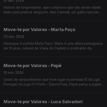
01 dez. 2024
história de longevidade, que comprova que não existe idade
limite para praticar desporto. Alan Camsell, um galês nascido
no condado de Conwy, começou a jogar futebol aos 40 anos.
Move-te por Valores - Marta Paço
24 nov. 2024
Destaque à surfista Marta Paço. Marta é uma atleta portuguesa
de 19 anos, natural de Viana do Castelo e praticante da
modalidade de surf adaptado na categoria cegos totais.
Move-te por Valores - Pepê
10 nov. 2024
Gesto de desportivismo que teve lugar na jornada 10 da Liga
Portugal, no jogo FC Porto - Estoril Praia, Pepê parou a jogada
para que o jogador adversário pudesse ser assistido.
Move-te por Valores - Luca Salvadori