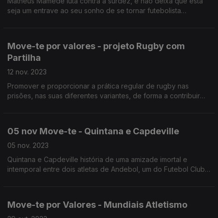
Matheus Mamede luta contra a surdez, e não deixa que esta
seja um entrave ao seu sonho de se tornar futebolista
profissional.
Move-te por valores - projeto Rugby com
Partilha
12 nov. 2023
Promover e proporcionar a prática regular de rugby nas
prisões, nas suas diferentes variantes, de forma a contribuir
para a formação, educação e reinserção social através do
desporto de reclusos e ex-reclusos.
05 nov Move-te - Quintana e Capdeville
05 nov. 2023
Quintana e Capdeville história de uma amizade imortal e
intemporal entre dois atletas de Andebol, um do Futebol Clube
do Porto e outro do Sport Lisboa e Benfica.
Move-te por Valores - Mundiais Atletismo