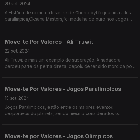
29 set. 2024
A História de como o desastre de Chernobyl forjou uma atleta
paralímpica,Oksana Masters,foi medalha de ouro nos Jogos
Paralímpicos de Londres 2012
Move-te Por Valores - Ali Truwit
22 set. 2024
Ali Truwit é mais um exemplo de superação. A nadadora
perdeu parte da perna direita, depois de ter sido mordida por
um tubarão, mas é por estes dias uma atleta paralímpica.
Move-te Por Valores - Jogos Paralímpicos
15 set. 2024
Jogos Paralímpicos, estão entre os maiores eventos
desportivos do planeta, sendo mesmo considerados o
terceiro maior evento desportivo do mundo em termos de
vendas de ingressos.
Move-te por Valores - Jogos Olímpicos