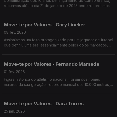
Comemoração dos 10 anos de lançamento do Cartão Branco,
recuamos até ao dia 21 de janeiro de 2023 onde recordamos
aquela que foi, porventura, a mais mediática exibição deste
cartão.
Move-te por Valores - Gary Lineker
08 fev. 2026
Assinalamos um feito protagonizado por um jogador de futebol
que definiu uma era, essencialmente pelos golos marcados,
mas também pela forma leal como jogava, falamos de Gary
Lineker.
Move-te por Valores - Fernando Mamede
01 fev. 2026
Figura histórica do atletismo nacional, foi um dos nomes
maiores da sua geração, recorde mundial dos 10.000 metros,
em 1984, que perdurou até 1989.
Move-te por Valores - Dara Torres
25 jan. 2026