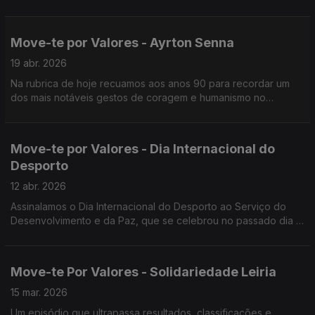
o verdadeiro espírito olímpico continua vivo, mesmo entre
rivais.
Move-te por Valores - Ayrton Senna
19 abr. 2026
Na rubrica de hoje recuamos aos anos 90 para recordar um
dos mais notáveis gestos de coragem e humanismo no
desporto, praticado por um dos mais idolatrados pilotos de
sempre - Ayrton Senna.
Move-te por Valores - Dia Internacional do
Desporto
12 abr. 2026
Assinalamos o Dia Internacional do Desporto ao Serviço do
Desenvolvimento e da Paz, que se celebrou no passado dia 6
de abril. A data foi instituída pela Organização das Nações
Unidas em agosto de 2013
Move-te Por Valores - Solidariedade Leiria
15 mar. 2026
Um episódio que ultrapassa resultados, classificações e