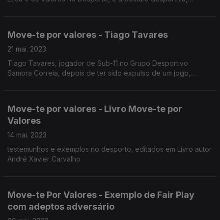
baseada no respeito, na elevação, na nobreza de espírito
desportivo e no Fairplay.
Move-te por valores - Tiago Tavares
21 mai. 2023
Tiago Tavares, jogador de Sub-11 no Grupo Desportivo
Samora Correia, depois de ter sido expulso de um jogo,
decidiu pedir desculpas, através de uma carta a Ricardo
Ramos, o árbitro do jogo.
Move-te por valores - Livro Move-te por
Valores
14 mai. 2023
testemunhos e exemplos no desporto, editados em Livro autor
André Xavier Carvalho
Move-te Por Valores - Exemplo de Fair Play
com adeptos adversário