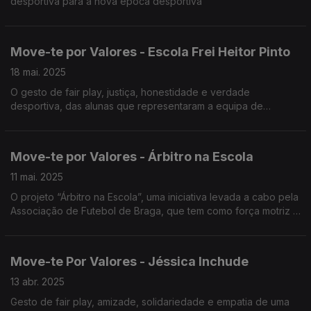
desportiva para a nova época desportiva
Move-te por Valores - Escola Frei Heitor Pinto
18 mai. 2025
O gesto de fair play, justiça, honestidade e verdade
desportiva, das alunas que representaram a equipa de
Voleibol da Escola Secundária Frei Heitor Pinto da Covilhã,
treinadas pelo professor João Pinho.
Move-te por Valores - Árbitro na Escola
11 mai. 2025
O projeto “Árbitro na Escola”, uma iniciativa levada a cabo pela
Associação de Futebol de Braga, que tem como força motriz a
ética desportiva.
Move-te Por Valores - Jéssica Inchude
13 abr. 2025
Gesto de fair play, amizade, solidariedade e empatia de uma