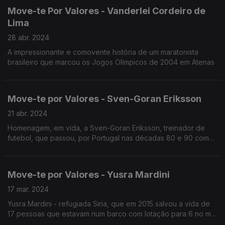
Move-te Por Valores - Vanderlei Cordeiro de
Lima
28 abr. 2024
A impressionante e comovente história de um maratonista
brasileiro que marcou os Jogos Olímpicos de 2004 em Atenas
Move-te por Valores - Sven-Goran Eriksson
21 abr. 2024
Homenagem, em vida, a Sven-Goran Eriksson, treinador de
futebol, que passou, por Portugal nas décadas 80 e 90 como
Treinador do SL Benfica, que recentemente foi diagnosticado
com um cancro terminal.
Move-te por Valores - Yusra Mardini
17 mar. 2024
Yusra Mardini - refugiada Siria, que em 2015 salvou a vida de
17 pessoas que estavam num barco com lotação para 6 no mar
Egeu, a tentar chegar à Grega de Lesbos