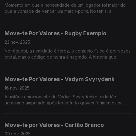
Momento em que a honestidade de um jogador foi maior do
que a vontade de vencer um match-point. No ténis, a
diferença entre a vitória e a derrota resume-se, muitas das
vezes, a um ou dois milímetros.
Move-te Por Valores - Rugby Exemplo
23 nov. 2025
No râguebi, a rivalidade é feroz, o contacto físico é por vezes
brutal, mas o código de honra é sagrado. A história que
contamos hoje é sobre como o respeito e a humanidade
podem estar presentes e anular sede de vitória.
Move-te Por Valores - Vadym Svyrydenk
16 nov. 2025
A história emocionante de Vadym Svyrydenko, cidadão
ucraniano amputado após ter sofrido graves ferimentos na
guerra da Ucrânia, que no mês passado veio a Portugal para
participar na maratona de Lisboa.
Move-te por Valores - Cartão Branco
09 nov. 2025