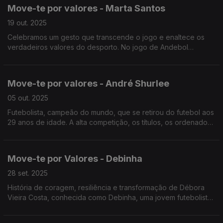
Move-te por valores - Marta Santos
19 out. 2025
Celebramos um gesto que transcende o jogo e enaltece os
verdadeiros valores do desporto. No jogo de Andebol
Feminino entre passes rápidos e golos vibrantes, destacou-se
a jovem atleta Marta Santos da UD Serra.
Move-te por valores - André Shurlee
05 out. 2025
Futebolista, campeão do mundo, que se retirou do futebol aos
29 anos de idade. A alta competição, os títulos, os ordenados
milionários e a felicidade de fazer um golo perante milhares de
pessoas deixaram de “preencher”.
Move-te por Valores - Debinha
28 set. 2025
História de coragem, resiliência e transformação de Débora
Vieira Costa, conhecida como Debinha, uma jovem futebolista
que encontrou no desporto, não apenas um sonho, mas uma
forma de sobrevive.