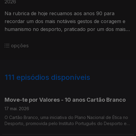
2026
Na rubrica de hoje recuamos aos anos 90 para
recordar um dos mais notáveis gestos de coragem e
humanismo no desporto, praticado por um dos mais
idolatrados pilotos de sempre - Ayrton Senna.
opções
111
episódios disponíveis
906160
884847
837869
806116
765294
735602
711227
675014
Move-te por Valores - 10 anos Cartão Branco
17 mai. 2026
O Cartão Branco, uma iniciativa do Plano Nacional de Ética no
Desporto, promovida pelo Instituto Português do Desporto e
Juventude desde a época 2015/2016, que celebra agora dez
anos de existência.