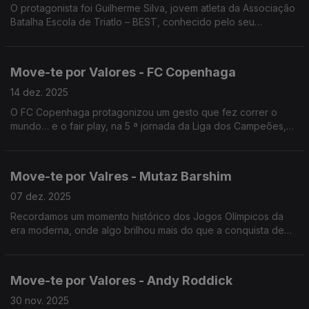
O protagonista foi Guilherme Silva, jovem atleta da Associação
Batalha Escola de Triatlo – BEST, conhecido pelo seu
desempenho consistente na categoria de Infantis.
Move-te por Valores - FC Copenhaga
14 dez. 2025
O FC Copenhaga protagonizou um gesto que fez correr o
mundo… e o fair play, na 5 ª jornada da Liga dos Campeões,
ao duelo com o Kairat Almaty, do Cazaquistão, adeptos que
viajaram inacreditáveis 4 687 km até à Dinamarca.
Move-te por Valres - Mutaz Barshim
07 dez. 2025
Recordamos um momento histórico dos Jogos Olímpicos da
era moderna, onde algo brilhou mais do que a conquista de
medalhas: o Respeito e o Fair Play.
Move-te por Valores - Andy Roddick
30 nov. 2025