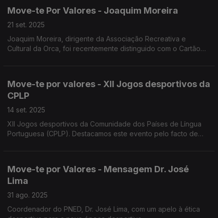
Move-te Por Valores - Joaquim Moreira
21 set. 2025
Joaquim Moreira, dirigente da Associação Recreativa e
Cultural da Orca, foi recentemente distinguido com o Cartão
Branco pelo Núcleo de Árbitros de Futebol Albicastrense
Move-te por valores - XII Jogos desportivos da
CPLP
14 set. 2025
XII Jogos desportivos da Comunidade dos Países de Língua
Portuguesa (CPLP). Destacamos este evento pelo facto de
estes jogos serem muito mais do que uma simples competição
desportiva.
Move-te por Valores - Mensagem Dr. José
Lima
31 ago. 2025
Coordenador do PNED, Dr. José Lima, com um apelo à ética