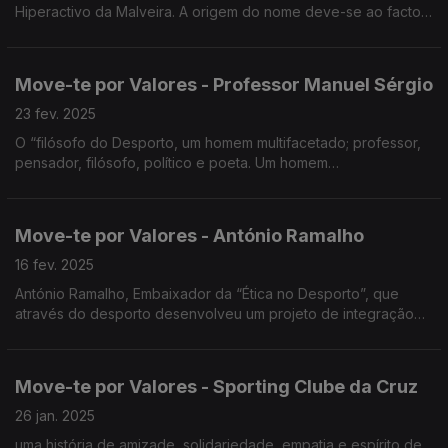
Hiperactivo da Malveira. A origem do nome deve-se ao facto
de apadrinharem um lobo residente no Centro de
Recuperação do Lobo Ibérico na Malveira.
Move-te por Valores - Professor Manuel Sérgio
23 fev. 2025
O “filósofo do Desporto, um homem multifacetado; professor,
pensador, filósofo, político e poeta. Um homem
intelectualmente e culturalmente superior.
Move-te por Valores - António Ramalho
16 fev. 2025
António Ramalho, Embaixador da “Ética no Desporto”, que
através do desporto desenvolveu um projeto de integração
social.
Move-te por Valores - Sporting Clube da Cruz
26 jan. 2025
uma história de amizade, solidariedade, empatia e espírito de