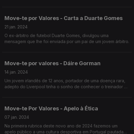
vezes os pequenos gestos positivos que iniciam um processo
de mudança.
Move-te por Valores - Carta a Duarte Gomes
21 jan. 2024
O ex-árbitro de futebol Duarte Gomes, divulgou uma
mensagem que lhe foi enviada por um pai de um jovem árbitro.
Move-te por valores - Dáire Gorman
14 jan. 2024
Um jovem irlandês de 12 anos, portador de uma doença rara,
adepto do Liverpool tinha o sonho de conhecer o treinador e
alguns jogadores. Fez um vídeo que comoveu Kloop. O
técnico convidou-o para uma visita a Anfield.
Move-te Por Valores - Apelo à Ética
07 jan. 2024
Na primeira rubrica deste novo ano de 2024 fazemos um
apelo público a uma cultura desportiva em Portugal pautada