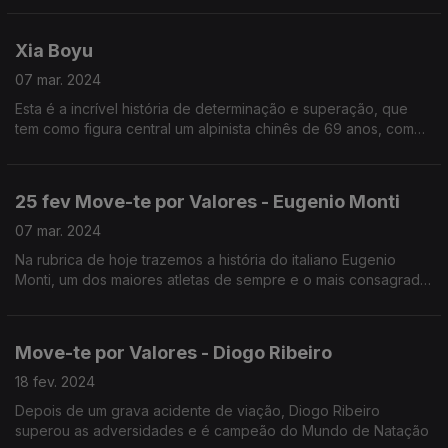
Xia Boyu
07 mar. 2024
Esta é a incrível história de determinação e superação, que
tem como figura central um alpinista chinês de 69 anos, com
ambas as pernas amputadas, que conseguiu chegar ao topo
do Evereste em maio de 2018.
25 fev Move-te por Valores - Eugenio Monti
07 mar. 2024
Na rubrica de hoje trazemos a história do italiano Eugenio
Monti, um dos maiores atletas de sempre e o mais consagrado
da história do Bobsleigh.
Move-te por Valores - Diogo Ribeiro
18 fev. 2024
Depois de um grava acidente de viação, Diogo Ribeiro
superou as adversidades e é campeão do Mundo de Natação