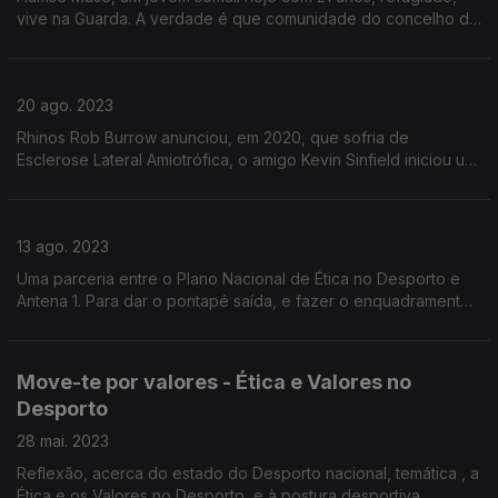
vive na Guarda. A verdade é que comunidade do concelho da
Guarda não conseguiu ficar indiferente ao drama de Hamse e
desde então tem-se desdobrado em iniciativas.
20 ago. 2023
Rhinos Rob Burrow anunciou, em 2020, que sofria de
Esclerose Lateral Amiotrófica, o amigo Kevin Sinfield iniciou um
projeto onde corre maratonas em sua homenagem, angriando
dinheiro para ajudar portadores da doença.
13 ago. 2023
Uma parceria entre o Plano Nacional de Ética no Desporto e
Antena 1. Para dar o pontapé saída, e fazer o enquadramento
desta rubrica escutaremos o coordenador do PNED, José
Lima.
Move-te por valores - Ética e Valores no
Desporto
28 mai. 2023
Reflexão, acerca do estado do Desporto nacional, temática , a
Ética e os Valores no Desporto, e à postura desportiva,