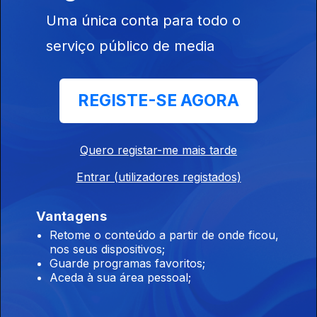
Uma única conta para todo o
Ep. 2
22 nov. 2022
serviço público de media
REGISTE-SE AGORA
653577
Quero registar-me mais tarde
Ep. 1
15 nov. 2022
Entrar (utilizadores registados)
Vantagens
Retome o conteúdo a partir de onde ficou,
nos seus dispositivos;
Guarde programas favoritos;
Aceda à sua área pessoal;
Instale a aplicação
RTP Play