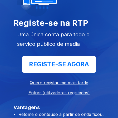
Registe-se na RTP
Ep. 3
29 nov. 2022
Uma única conta para todo o
serviço público de media
REGISTE-SE AGORA
Ep. 2
22 nov. 2022
Quero registar-me mais tarde
Entrar (utilizadores registados)
653577
Vantagens
Ep. 1
15 nov. 2022
Retome o conteúdo a partir de onde ficou,