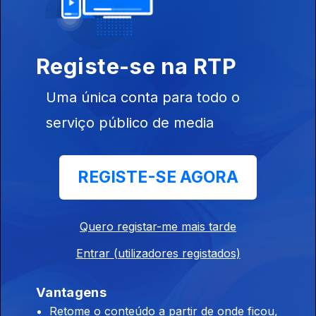
06 dez. 2022
Registe-se na RTP
Uma única conta para todo o
Ep. 3
29 nov. 2022
serviço público de media
REGISTE-SE AGORA
Quero registar-me mais tarde
Ep. 2
22 nov. 2022
Entrar (utilizadores registados)
Vantagens
Retome o conteúdo a partir de onde ficou,
653577