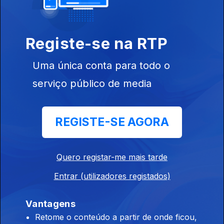
Registe-se na RTP
Ep. 3
29 nov. 2022
Uma única conta para todo o
serviço público de media
REGISTE-SE AGORA
Ep. 2
22 nov. 2022
Quero registar-me mais tarde
Entrar (utilizadores registados)
653577
Vantagens
Ep. 1
15 nov. 2022
Retome o conteúdo a partir de onde ficou,