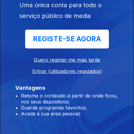
Uma única conta para todo o
Ep. 88
13 mai. 2026
serviço público de media
Em cada dia, Luís Caetano propõe um poema na voz de quem
o escreveu.
REGISTE-SE AGORA
Manuel Alegre, 90 anos. Poema: Debaixo das
oliveiras
Quero registar-me mais tarde
Ep. 87
12 mai. 2026
Em cada dia, Luís Caetano propõe um poema na voz de quem
Entrar (utilizadores registados)
o escreveu.
Vantagens
Retome o conteúdo a partir de onde ficou,
Manuel Alegre, 90 anos. Poema: Chegar aqui
nos seus dispositivos;
Ep. 86
11 mai. 2026
Guarde programas favoritos;
Aceda à sua área pessoal;
Em cada dia, Luís Caetano propõe um poema na voz de quem
o escreveu.