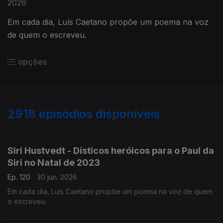
2026
Em cada dia, Luís Caetano propõe um poema na voz
de quem o escreveu.
opções
2918
episódios disponíveis
936025
931375
927612
923375
919308
Siri Hustvedt - Dísticos heróicos para o Paul da
Siri no Natal de 2023
Ep. 120
30 jun. 2026
Em cada dia, Luís Caetano propõe um poema na voz de quem
o escreveu.