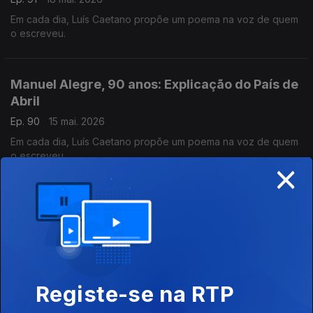
Em cada dia, Luís Caetano propõe um poema na voz de quem
o escreveu.
Manuel Alegre, 90 anos: Explicação do País de
Abril
Ep. 90
15 mai. 2026
Em cada dia, Luís Caetano propõe um poema na voz de quem
o escreveu.
×
Manuel Alegre, 90 anos.
Ep. 89
14 mai. 2026
Em cada dia, Luís Caetano propõe um poema na voz de quem
o escreveu.
Registe-se na RTP
Manuel Alegre, 90 anos: Poemarma