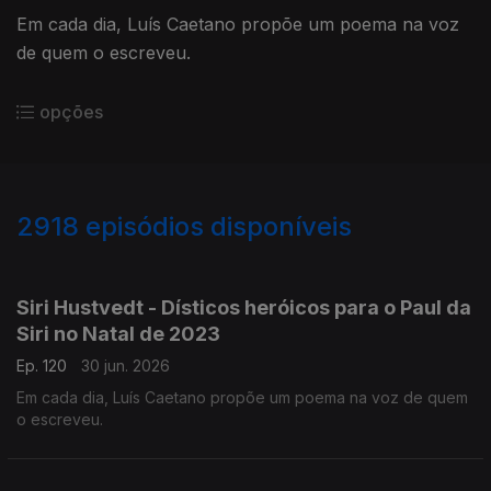
Em cada dia, Luís Caetano propõe um poema na voz
de quem o escreveu.
opções
2918
episódios disponíveis
936025
931375
927612
923375
919308
915583
910669
907627
Siri Hustvedt - Dísticos heróicos para o Paul da
Siri no Natal de 2023
Ep. 120
30 jun. 2026
Em cada dia, Luís Caetano propõe um poema na voz de quem
o escreveu.