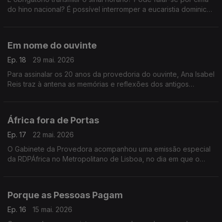
do hino nacional? É possível interromper a eucaristia dominical
ou um discurso oficial? A provedora, responde às dúvidas e
queixas dos ouvintes.
Em nome do ouvinte
Ep. 18
29 mai. 2026
Para assinalar os 20 anos da provedoria do ouvinte, Ana Isabel
Reis traz à antena as memórias e reflexões dos antigos
provedores. Nesta edição, Paula Cordeiro.
África fora de Portas
Ep. 17
22 mai. 2026
O Gabinete da Provedora acompanhou uma emissão especial
da RDPÁfrica no Metropolitano de Lisboa, no dia em que o
histórico canal de rádio passou a chamar-se RTPÁfrica.
Porque as Pessoas Pagam
Ep. 16
15 mai. 2026