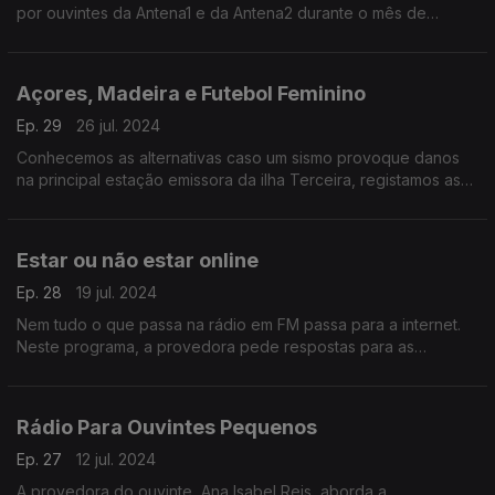
por ouvintes da Antena1 e da Antena2 durante o mês de
Agosto
Açores, Madeira e Futebol Feminino
Ep. 29
26 jul. 2024
Conhecemos as alternativas caso um sismo provoque danos
na principal estação emissora da ilha Terceira, registamos as
melhorias na cobertura na Madeira e voltamos ao futebol
feminino com respostas aos ouvintes.
Estar ou não estar online
Ep. 28
19 jul. 2024
Nem tudo o que passa na rádio em FM passa para a internet.
Neste programa, a provedora pede respostas para as
mensagens dos ouvintes sobre a rádio pública online.
Rádio Para Ouvintes Pequenos
Ep. 27
12 jul. 2024
A provedora do ouvinte, Ana Isabel Reis, aborda a