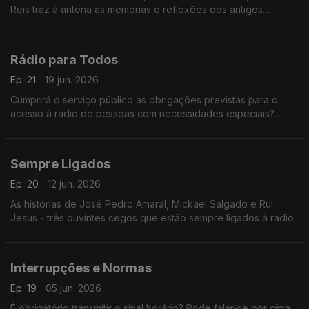
Reis traz à antena as memórias e reflexões dos antigos
provedores. Neste programa recordamos os mandatos de
João Paulo Guerra.
Rádio para Todos
Ep. 21
19 jun. 2026
Cumprirá o serviço público as obrigações previstas para o
acesso à rádio de pessoas com necessidades especiais?
Respostas neste programa.
Sempre Ligados
Ep. 20
12 jun. 2026
As histórias de José Pedro Amaral, Mickael Salgado e Rui
Jesus - três ouvintes cegos que estão sempre ligados à rádio.
Interrupções e Normas
Ep. 19
05 jun. 2026
É obrigatório transmitir o sinal horário? Pode falar-se por cima