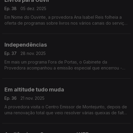
Ep. 38
05 dez. 2025
Em Nome do Ouvinte, a provedora Ana Isabel Reis folheia a
oferta de programas sobre livros nos vários canais do serviço
público de rádio.
Independências
Ep. 37
28 nov. 2025
Em mais um programa Fora de Portas, o Gabinete da
Provedora acompanhou a emissão especial que encerrou -
em Faro - o ciclo dedicado aos 50 anos de independência
das antigas colónias portuguesas em África.
Em altitude tudo muda
Ep. 36
21 nov. 2025
A provedora visita o Centro Emissor de Montejunto, depois de
uma renovação total que veio resolver várias queixas de falta
ou quebra de sinal da rádio pública.