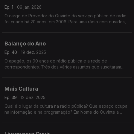
Ep. 1
09 jan. 2026
O cargo de Provedor do Ouvinte do serviço público de rádio
foi criado há 20 anos, em 2006. Para uma rádio com ouvidos,
ao longo deste ano, a provedora Ana Isabel Reis recordará os
mandatos dos seus antecessores.
Balanço do Ano
Ep. 40
19 dez. 2025
O apagão, os 90 anos de rádio pública e a rede de
correspondentes. Três dos vários assuntos que suscitaram
reflexão em 2025 e que passamos em revista neste programa.
Mais Cultura
Ep. 39
12 dez. 2025
Qual é o lugar da cultura na rádio pública? Que espaço ocupa
na informação e na programação? Em Nome do Ouvinte a
Provedora reflete sobre a forma como a cultura é tratada nas
diversas antenas.
Livros para Ouvir