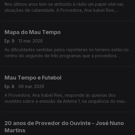
Nos últimos anos tem-se atribuído à rádio um papel vital nas
situações de calamidade. A Provedora, Ana Isabel Reis,
pergunta o que foi feito para tornar a rádio na única fonte de
informação, quando tudo falha.
Mapa do Mau Tempo
Ep. 9
13 mar. 2026
As dificuldades sentidas pelos repórteres no terreno estão no
centro do segundo de três programas que a provedora
dedica à cobertura noticiosa da tempestade Kristin na Antena1.
Mau Tempo e Futebol
Ep. 8
06 mar. 2026
A Provedora, Ana Isabel Reis, responde às queixas dos
ouvintes sobre a emissão da Antena 1, na sequência do mau
tempo que assolou a zona centro do país, em Janeiro.
20 anos de Provedor do Ouvinte - José Nuno
Martins