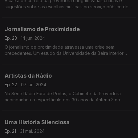
À caixa de correio da provedora chegam várias críticas e
sugestões sobre as escolhas musicais no serviço público de
rádio. Neste programa, responde-se a mensagens de ouvintes
das Antenas 1, 2 e 3.
Jornalismo de Proximidade
Ep. 23
14 jun. 2024
O jornalismo de proximidade atravessa uma crise sem
precedentes. Um estudo da Universidade da Beira Interior
mostra que mais de metade dos concelhos em Portugal é, ou
está na iminência de ser, um "deserto de notícias".
Artistas da Rádio
Ep. 22
07 jun. 2024
Na Série Rádio Fora de Portas, o Gabinete da Provedora
acompanhou o espectáculo dos 30 anos da Antena 3 no
Coliseu de Lisboa. A rádio subiu ao palco e esteve cara a cara
com os seus ouvintes.
Uma História Silenciosa
Ep. 21
31 mai. 2024