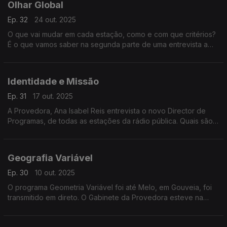
Olhar Global
Ep. 32
24 out. 2025
O que vai mudar em cada estação, como e com que critérios?
É o que vamos saber na segunda parte de uma entrevista a
Nuno Reis, o novo Diretor de Programas das Antenas 1, 2 e 3,
RDP Internacional e RDP África.
Identidade e Missão
Ep. 31
17 out. 2025
A Provedora, Ana Isabel Reis entrevista o novo Director de
Programas, de todas as estações da rádio pública. Quais são
os planos de, Nuno Reis? É o que vamos ficar a saber nesta
edição - Em Nome do Ouvinte.
Geografia Variável
Ep. 30
10 out. 2025
O programa Geometria Variável foi até Melo, em Gouveia, foi
transmitido em direto. O Gabinete da Provedora esteve na
plateia com os ouvintes, em mais uma edição da série Fora de
Portas.