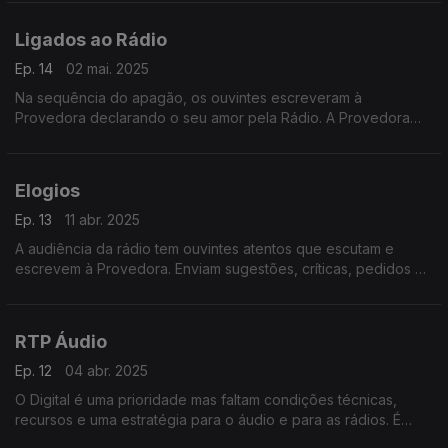
Ligados ao Rádio
Ep. 14
02 mai. 2025
Na sequência do apagão, os ouvintes escreveram à
Provedora declarando o seu amor pela Rádio. A Provedora
responde com uma crónica em nome dos ouvintes.
Elogios
Ep. 13
11 abr. 2025
A audiência da rádio tem ouvintes atentos que escutam e
escrevem à Provedora. Enviam sugestões, críticas, pedidos de
informação, e também elogios. Neste programa damos voz
aos elogios.
RTP Áudio
Ep. 12
04 abr. 2025
O Digital é uma prioridade mas faltam condições técnicas,
recursos e uma estratégia para o áudio e para as rádios. É
disto que fala a Provedora do Ouvinte neste programa.