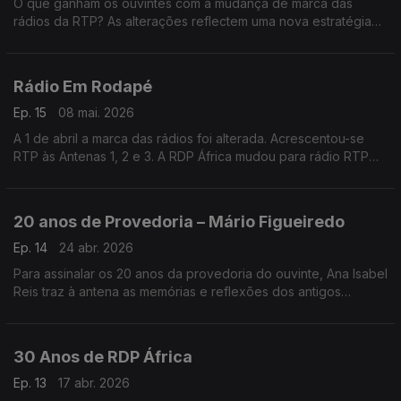
O que ganham os ouvintes com a mudança de marca das
rádios da RTP? As alterações reflectem uma nova estratégia
para a rádio?
Pontos de partida para o segundo de dois programas sobre
este assunto.
Rádio Em Rodapé
Ep. 15
08 mai. 2026
A 1 de abril a marca das rádios foi alterada. Acrescentou-se
RTP às Antenas 1, 2 e 3. A RDP África mudou para rádio RTP
África e a RDP Internacional foi rebatizada RTP Mundo. A
mudança teve repercussões sonoras e visuais
20 anos de Provedoria – Mário Figueiredo
Ep. 14
24 abr. 2026
Para assinalar os 20 anos da provedoria do ouvinte, Ana Isabel
Reis traz à antena as memórias e reflexões dos antigos
provedores. Em Nome do Ouvinte, escutamos Mário
Figueiredo.
30 Anos de RDP África
Ep. 13
17 abr. 2026