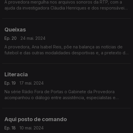
A provedora mergulha nos arquivos sonoros da RTP, com a
ajuda da investigadora Cláudia Henriques e dos responsáveis
pela área Hugo Aragão e Eduardo Leite.
Queixas
Ep. 20
24 mai. 2024
A provedora, Ana Isabel Reis, põe na balança as notícias de
futebol e das outras modalidades desportivas e, a pretexto de
mensagens de ouvintes, fala do portal DocWeb da RTP.
Literacia
Ep. 19
17 mai. 2024
Na série Rádio Fora de Portas o Gabinete da Provedora
acompanhou o diálogo entre assistência, especialistas e
moderadores na gravação de um programa de serviço
público.
Aqui posto de comando
Ep. 18
10 mai. 2024