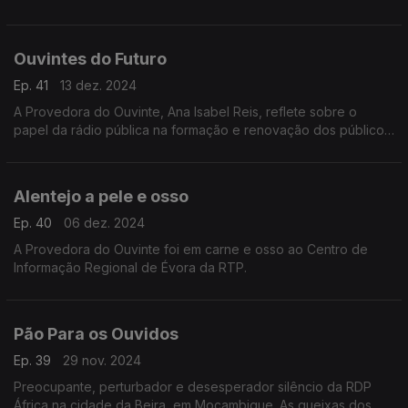
pela correspondência dos ouvintes e que mais reflexão
suscitaram.
Ouvintes do Futuro
Ep. 41
13 dez. 2024
A Provedora do Ouvinte, Ana Isabel Reis, reflete sobre o
papel da rádio pública na formação e renovação dos públicos
– os ouvintes do futuro.
Alentejo a pele e osso
Ep. 40
06 dez. 2024
A Provedora do Ouvinte foi em carne e osso ao Centro de
Informação Regional de Évora da RTP.
Pão Para os Ouvidos
Ep. 39
29 nov. 2024
Preocupante, perturbador e desesperador silêncio da RDP
África na cidade da Beira, em Moçambique. As queixas dos