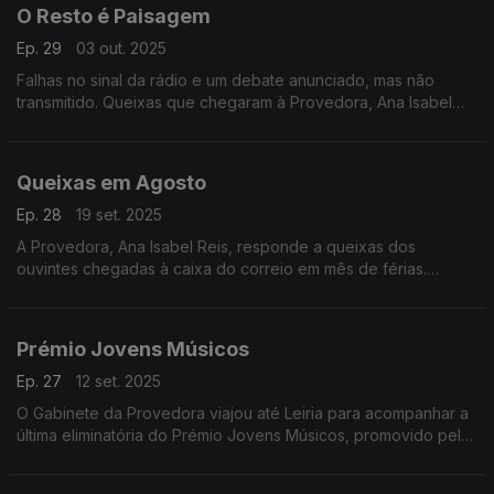
O Resto é Paisagem
Ep. 29
03 out. 2025
Falhas no sinal da rádio e um debate anunciado, mas não
transmitido. Queixas que chegaram à Provedora, Ana Isabel
Reis, em plena época de incêndios e que merecem reflexão
Em Nome do Ouvinte.
Queixas em Agosto
Ep. 28
19 set. 2025
A Provedora, Ana Isabel Reis, responde a queixas dos
ouvintes chegadas à caixa do correio em mês de férias.
Destacam-se dois assuntos: os noticiários da Antena 2 e a
Tarde Desportiva da Antena1.
Prémio Jovens Músicos
Ep. 27
12 set. 2025
O Gabinete da Provedora viajou até Leiria para acompanhar a
última eliminatória do Prémio Jovens Músicos, promovido pela
Antena2.