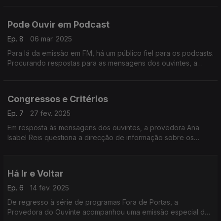
Pode Ouvir em Podcast
Ep. 8
06 mar. 2025
Para lá da emissão em FM, há um público fiel para os podcasts.
Procurando respostas para as mensagens dos ouvintes, a
provedora falou com os directores dos vários canais da rádio
pública.
Congressos e Critérios
Ep. 7
27 fev. 2025
Em resposta às mensagens dos ouvintes, a provedora Ana
Isabel Reis questiona a direcção de informação sobre os
critérios editoriais que presidem à cobertura noticiosa dos
encontros partidários.
Há Ir e Voltar
Ep. 6
14 fev. 2025
De regresso à série de programas Fora de Portas, a
Provedora do Ouvinte acompanhou uma emissão especial da