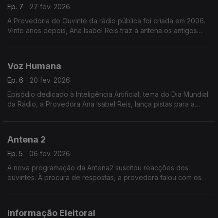
Ep. 7
27 fev. 2026
A Provedoria do Ouvinte da rádio pública foi criada em 2006.
Vinte anos depois, Ana Isabel Reis traz à antena os antigos
provedores. Neste programa, José Nuno Martins - o primeiro
Provedor do Ouvinte.
Voz Humana
Ep. 6
20 fev. 2026
Episódio dedicado à Inteligência Artificial, tema do Dia Mundial
da Rádio, a Provedora Ana Isabel Reis, lança pistas para a
reflexão sobre o papel da rádio em altura de catástrofes.
Antena 2
Ep. 5
06 fev. 2026
A nova programação da Antena2 suscitou reacções dos
ouvintes. À procura de respostas, a provedora falou com os
responsáveis pela informação e pela programação do canal.
Informação Eleitoral