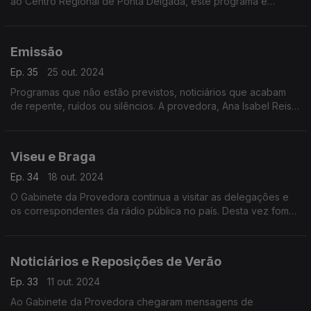
ao Centro Regional de Ponta Delgada, este programa é
dedicado às delegações da Horta e da Praia da Vitória.
Emissão
Ep. 35
25 out. 2024
Programas que não estão previstos, noticiários que acabam
de repente, ruídos ou silêncios. A provedora, Ana Isabel Reis,
procura respostas para os problemas técnicos na rádio
pública.
Viseu e Braga
Ep. 34
18 out. 2024
O Gabinete da Provedora continua a visitar as delegações e
os correspondentes da rádio pública no país. Desta vez fomos
a Viseu e a Braga.
Noticiários e Reposições de Verão
Ep. 33
11 out. 2024
Ao Gabinete da Provedora chegaram mensagens de