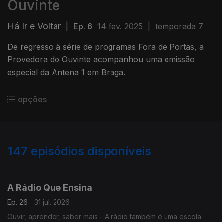
Ouvinte
Há Ir e Voltar
|
Ep. 6
14 fev. 2025
|
temporada 7
De regresso à série de programas Fora de Portas, a
Provedora do Ouvinte acompanhou uma emissão
especial da Antena 1 em Braga.
opções
147
episódios disponíveis
923891
902535
880898
853894
829527
807062
777339
756150
737794
A Rádio Que Ensina
Ep. 26
31 jul. 2026
Ouvir, aprender, saber mais - A rádio também é uma escola.