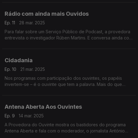
Rádio com ainda mais Ouvidos
Ep. 11
28 mar. 2025
Para falar sobre um Serviço Público de Podcast, a provedora
entrevista o investigador Rúben Martins. E conversa ainda com
responsáveis da Antena1 e da Antena 3 sobre podcasts.
Cidadania
Ep. 10
21 mar. 2025
Nos programas com participação dos ouvintes, os papéis
invertem-se – é o ouvinte que tem a palavra. Mais do que
barómetros da opinião pública são um espaço de exercício da
cidadania. A análise da Provedora do Ouvinte.
Antena Aberta Aos Ouvintes
Ep. 9
14 mar. 2025
A Provedora do Ouvinte mostra os bastidores do programa
Antena Aberta e fala com o moderador, o jornalista António
Jorge.