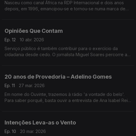
Nasceu como canal África na RDP Internacional e dois anos
depois, em 1996, emancipou-se e tornou-se numa marca de
referência – a RDP África comemorou 30 anos de emissões.
Opiniões Que Contam
Ep. 12
10 abr. 2026
Serviço público é também contribuir para o exercício da
cidadania desde cedo. O jornalista Miguel Soares percorre as
escolas do país para gravar, com os alunos, o podcast A Tua
Opinião Conta.
20 anos de Provedoria – Adelino Gomes
Ep. 11
27 mar. 2026
Em nome do Ouvinte, trazemos à rádio 'a vontade do belo'.
Para saber porquê, basta ouvir a entrevista de Ana Isabel Reis
ao jornalista e antigo provedor Adelino Gomes - a propósito
dos 20 anos da provedoria do Ouvinte.
Intenções Leva-as o Vento
Ep. 10
20 mar. 2026