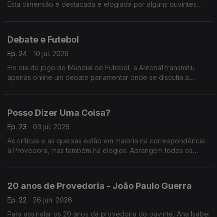
Esta dimensão é destacada e elogiada por alguns ouvintes
que escrevem à Provedora e cujas mensagens escutamos
neste programa.
Debate e Futebol
Ep. 24
10 jul. 2026
Em dia de jogo do Mundial de Futebol, a Antena1 transmitiu
apenas online um debate parlamentar onde se discutia a
Reforma Laboral. A opção foi criticada por ouvintes que
escreveram à Provedora.
Posso Dizer Uma Coisa?
Ep. 23
03 jul. 2026
As críticas e as queixas estão em maioria na correspondência
à Provedora, mas também há elogios. Abrangem todos os
canais da rádio pública e chegam por diversas vias. Neste
programa damos voz às mensagens de satisfação.
20 anos de Provedoria - João Paulo Guerra
Ep. 22
26 jun. 2026
Para assinalar os 20 anos da provedoria do ouvinte, Ana Isabel