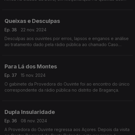
ouvintes moçambicanos à Provedora, são tema deste
programa.
Queixas e Desculpas
Ep. 38
22 nov. 2024
Desculpas aos ouvintes por erros, lapsos e enganos e análise
ao tratamento dado pela rádio pública ao chamado Caso
Odair, que espoletou uma onda de violência em bairros da
grande Lisboa.
Para Lá dos Montes
Ep. 37
15 nov. 2024
O gabinete da Provedora do Ouvinte foi ao encontro do único
correspondente da rádio pública no distrito de Bragança.
Dupla Insularidade
Ep. 36
08 nov. 2024
A Provedora do Ouvinte regressa aos Açores. Depois da visita