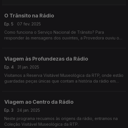
Antena 1 em Braga.
O Trânsito na Rádio
Ep. 5
07 fev. 2025
Como funciona o Serviço Nacional de Trânsito? Para
responder às mensagens dos ouvintes, a Provedora ouviu o
director da Antena1, Nuno Galopim. E foi conhecer as vozes
muito humanas por trás desta função.
Viagem às Profundezas da Rádio
Ep. 4
31 jan. 2025
Visitamos a Reserva Visitável Museológica da RTP, onde estão
guardadas peças únicas que contam a história da rádio em
Portugal.
Viagem ao Centro da Rádio
Ep. 3
24 jan. 2025
Neste programa recuamos às origens da rádio, entramos na
Coleção Visitável Museológica da RTP.