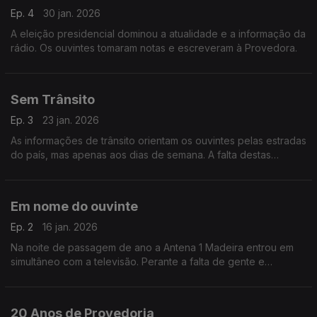
Ep. 4
30 jan. 2026
A eleição presidencial dominou a atualidade e a informação da
rádio. Os ouvintes tomaram notas e escreveram à Provedora.
Sem Trânsito
Ep. 3
23 jan. 2026
As informações de trânsito orientam os ouvintes pelas estradas
do país, mas apenas aos dias de semana. A falta destas
informações durante o fim de semana, motivou queixas ao
Gabinete da Provedora.
Em nome do ouvinte
Ep. 2
16 jan. 2026
Na noite de passagem de ano a Antena 1 Madeira entrou em
simultâneo com a televisão. Perante a falta de gente e
condições, partilharam-se repórteres, locutores e técnicos.
Tema deste Em Nome do Ouvinte.
20 Anos de Provedoria