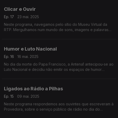
editoriais e equilíbrio entre partidos.
Clicar e Ouvir
Ep. 17
23 mai. 2025
Neste programa, navegamos pelo sítio do Museu Virtual da
RTP. Mergulhamos num mundo de sons, imagens e palavras
que nos transportam para outras Eras.
Humor e Luto Nacional
Ep. 16
16 mai. 2025
No dia da morte do Papa Francisco, a Antena1 antecipou-se ao
Luto Nacional e decidiu não emitir os espaços de humor
durante uma semana. A Antena 3 manteve-os. Ambas as
opções levaram os ouvintes a escrever à Provedora.
Ligados ao Rádio a Pilhas
Ep. 15
09 mai. 2025
Neste programa respondemos aos ouvintes que escreveram à
Provedora, sobre o serviço público de rádio no dia do
Apagão.