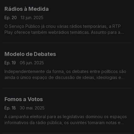
Rádios à Medida
Ep. 20
13 jun. 2025
O Serviço Público já criou várias rádios temporárias, a RTP
Play oferece também webrádios temáticas. Assunto para a
reflexão da Provedora do Ouvinte.
Modelo de Debates
Ep. 19
06 jun. 2025
Independentemente da forma, os debates entre políticos são
ainda o único espaço de discussão de ideias, ideologias e
programas eleitorais. Neste programa abordamos o atual
modelo dos debates.
Fomos a Votos
Ep. 18
30 mai. 2025
A campanha eleitoral para as legislativas dominou os espaços
informativos da rádio pública, os ouvintes tomaram notas e
escreveram à Provedora. Neste programa aborda-se critérios