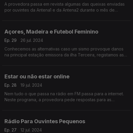
A provedora passa em revista algumas das queixas enviadas
por ouvintes da Antena1 e da Antena2 durante o mês de
Agosto
Açores, Madeira e Futebol Feminino
Ep. 29
26 jul. 2024
Conhecemos as alternativas caso um sismo provoque danos
na principal estação emissora da ilha Terceira, registamos as
melhorias na cobertura na Madeira e voltamos ao futebol
feminino com respostas aos ouvintes.
Estar ou não estar online
Ep. 28
19 jul. 2024
Nem tudo o que passa na rádio em FM passa para a internet.
Neste programa, a provedora pede respostas para as
mensagens dos ouvintes sobre a rádio pública online.
Rádio Para Ouvintes Pequenos
Ep. 27
12 jul. 2024