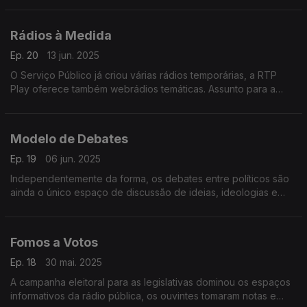
responsável pelo programa Entre Políticos.
Rádios à Medida
Ep. 20
13 jun. 2025
O Serviço Público já criou várias rádios temporárias, a RTP
Play oferece também webrádios temáticas. Assunto para a
reflexão da Provedora do Ouvinte.
Modelo de Debates
Ep. 19
06 jun. 2025
Independentemente da forma, os debates entre políticos são
ainda o único espaço de discussão de ideias, ideologias e
programas eleitorais. Neste programa abordamos o atual
modelo dos debates.
Fomos a Votos
Ep. 18
30 mai. 2025
A campanha eleitoral para as legislativas dominou os espaços
informativos da rádio pública, os ouvintes tomaram notas e