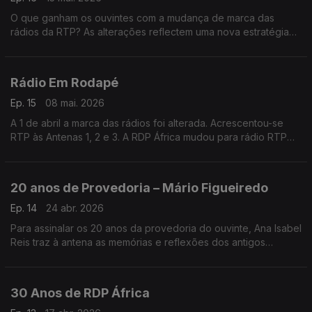
O que ganham os ouvintes com a mudança de marca das
rádios da RTP? As alterações reflectem uma nova estratégia
para a rádio?
Pontos de partida para o segundo de dois programas sobre
este assunto.
Rádio Em Rodapé
Ep. 15
08 mai. 2026
A 1 de abril a marca das rádios foi alterada. Acrescentou-se
RTP às Antenas 1, 2 e 3. A RDP África mudou para rádio RTP
África e a RDP Internacional foi rebatizada RTP Mundo. A
mudança teve repercussões sonoras e visuais
20 anos de Provedoria – Mário Figueiredo
Ep. 14
24 abr. 2026
Para assinalar os 20 anos da provedoria do ouvinte, Ana Isabel
Reis traz à antena as memórias e reflexões dos antigos
provedores. Em Nome do Ouvinte, escutamos Mário
Figueiredo.
30 Anos de RDP África