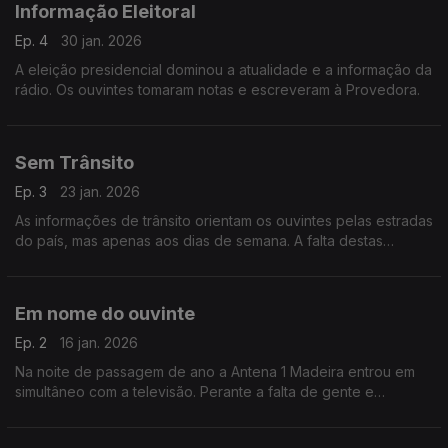
Informação Eleitoral
Ep. 4
30 jan. 2026
A eleição presidencial dominou a atualidade e a informação da
rádio. Os ouvintes tomaram notas e escreveram à Provedora.
Sem Trânsito
Ep. 3
23 jan. 2026
As informações de trânsito orientam os ouvintes pelas estradas
do país, mas apenas aos dias de semana. A falta destas
informações durante o fim de semana, motivou queixas ao
Gabinete da Provedora.
Em nome do ouvinte
Ep. 2
16 jan. 2026
Na noite de passagem de ano a Antena 1 Madeira entrou em
simultâneo com a televisão. Perante a falta de gente e
condições, partilharam-se repórteres, locutores e técnicos.
Tema deste Em Nome do Ouvinte.