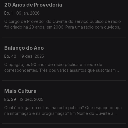
20 Anos de Provedoria
Ep. 1
09 jan. 2026
O cargo de Provedor do Ouvinte do serviço público de rádio
foi criado há 20 anos, em 2006. Para uma rádio com ouvidos,
ao longo deste ano, a provedora Ana Isabel Reis recordará os
mandatos dos seus antecessores.
Balanço do Ano
Ep. 40
19 dez. 2025
O apagão, os 90 anos de rádio pública e a rede de
correspondentes. Três dos vários assuntos que suscitaram
reflexão em 2025 e que passamos em revista neste programa.
Mais Cultura
Ep. 39
12 dez. 2025
Qual é o lugar da cultura na rádio pública? Que espaço ocupa
na informação e na programação? Em Nome do Ouvinte a
Provedora reflete sobre a forma como a cultura é tratada nas
diversas antenas.