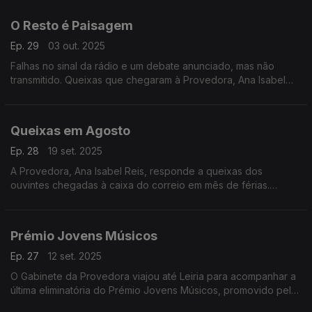
Portas.
O Resto é Paisagem
Ep. 29
03 out. 2025
Falhas no sinal da rádio e um debate anunciado, mas não
transmitido. Queixas que chegaram à Provedora, Ana Isabel
Reis, em plena época de incêndios e que merecem reflexão
Em Nome do Ouvinte.
Queixas em Agosto
Ep. 28
19 set. 2025
A Provedora, Ana Isabel Reis, responde a queixas dos
ouvintes chegadas à caixa do correio em mês de férias.
Destacam-se dois assuntos: os noticiários da Antena 2 e a
Tarde Desportiva da Antena1.
Prémio Jovens Músicos
Ep. 27
12 set. 2025
O Gabinete da Provedora viajou até Leiria para acompanhar a
última eliminatória do Prémio Jovens Músicos, promovido pela
Antena2.