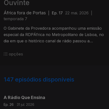
Ouvinte
África fora de Portas
|
Ep. 17
22 mai. 2026
|
temporada 7
O Gabinete da Provedora acompanhou uma emissão
especial da RDPÁfrica no Metropolitano de Lisboa, no
dia em que o histórico canal de rádio passou a
chamar-se RTPÁfrica.
opções
147
episódios disponíveis
923891
902535
880898
853894
829527
807062
777339
756150
A Rádio Que Ensina
Ep. 26
31 jul. 2026