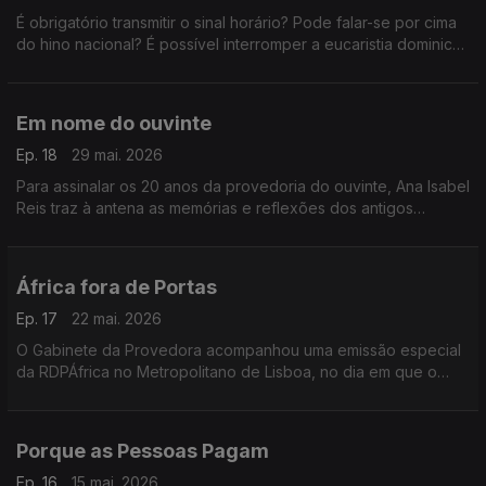
É obrigatório transmitir o sinal horário? Pode falar-se por cima
do hino nacional? É possível interromper a eucaristia dominical
ou um discurso oficial? A provedora, responde às dúvidas e
queixas dos ouvintes.
Em nome do ouvinte
Ep. 18
29 mai. 2026
Para assinalar os 20 anos da provedoria do ouvinte, Ana Isabel
Reis traz à antena as memórias e reflexões dos antigos
provedores. Nesta edição, Paula Cordeiro.
África fora de Portas
Ep. 17
22 mai. 2026
O Gabinete da Provedora acompanhou uma emissão especial
da RDPÁfrica no Metropolitano de Lisboa, no dia em que o
histórico canal de rádio passou a chamar-se RTPÁfrica.
Porque as Pessoas Pagam
Ep. 16
15 mai. 2026