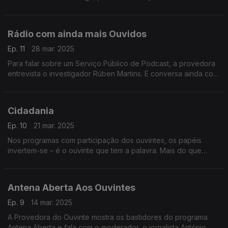
disto que fala a Provedora do Ouvinte neste programa.
Rádio com ainda mais Ouvidos
Ep. 11
28 mar. 2025
Para falar sobre um Serviço Público de Podcast, a provedora
entrevista o investigador Rúben Martins. E conversa ainda com
responsáveis da Antena1 e da Antena 3 sobre podcasts.
Cidadania
Ep. 10
21 mar. 2025
Nos programas com participação dos ouvintes, os papéis
invertem-se – é o ouvinte que tem a palavra. Mais do que
barómetros da opinião pública são um espaço de exercício da
cidadania. A análise da Provedora do Ouvinte.
Antena Aberta Aos Ouvintes
Ep. 9
14 mar. 2025
A Provedora do Ouvinte mostra os bastidores do programa
Antena Aberta e fala com o moderador, o jornalista António