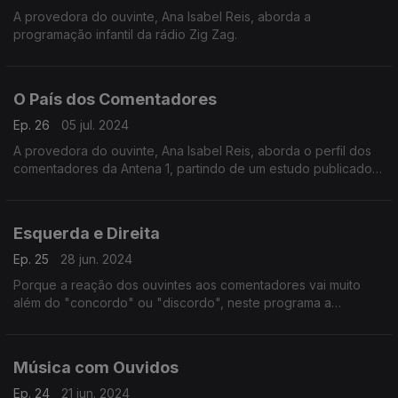
A provedora do ouvinte, Ana Isabel Reis, aborda a
programação infantil da rádio Zig Zag.
O País dos Comentadores
Ep. 26
05 jul. 2024
A provedora do ouvinte, Ana Isabel Reis, aborda o perfil dos
comentadores da Antena 1, partindo de um estudo publicado
pelo ISCTE.
Esquerda e Direita
Ep. 25
28 jun. 2024
Porque a reação dos ouvintes aos comentadores vai muito
além do "concordo" ou "discordo", neste programa a
provedora do ouvinte aborda o comentário politico na rádio
pública.
Música com Ouvidos
Ep. 24
21 jun. 2024