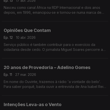
Ep. 13
17 abr. 2026
Nasceu como canal África na RDP Internacional e dois anos
depois, em 1996, emancipou-se e tornou-se numa marca de
referência – a RDP África comemorou 30 anos de emissões.
Opiniões Que Contam
Ep. 12
10 abr. 2026
Serviço público é também contribuir para o exercício da
cidadania desde cedo. O jornalista Miguel Soares percorre as
escolas do país para gravar, com os alunos, o podcast A Tua
Opinião Conta.
20 anos de Provedoria – Adelino Gomes
Ep. 11
27 mar. 2026
Em nome do Ouvinte, trazemos à rádio 'a vontade do belo'.
Para saber porquê, basta ouvir a entrevista de Ana Isabel Reis
ao jornalista e antigo provedor Adelino Gomes - a propósito
dos 20 anos da provedoria do Ouvinte.
Intenções Leva-as o Vento