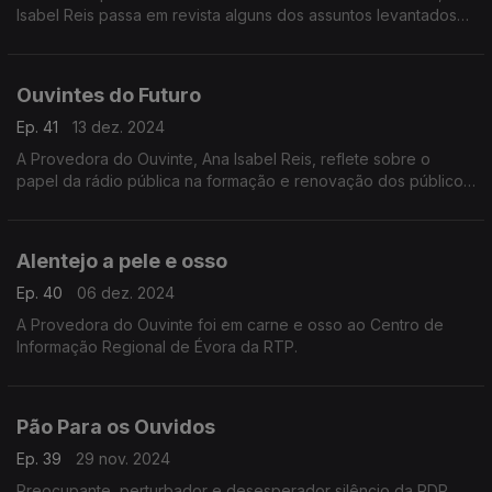
Isabel Reis passa em revista alguns dos assuntos levantados
pela correspondência dos ouvintes e que mais reflexão
suscitaram.
Ouvintes do Futuro
Ep. 41
13 dez. 2024
A Provedora do Ouvinte, Ana Isabel Reis, reflete sobre o
papel da rádio pública na formação e renovação dos públicos
– os ouvintes do futuro.
Alentejo a pele e osso
Ep. 40
06 dez. 2024
A Provedora do Ouvinte foi em carne e osso ao Centro de
Informação Regional de Évora da RTP.
Pão Para os Ouvidos
Ep. 39
29 nov. 2024
Preocupante, perturbador e desesperador silêncio da RDP