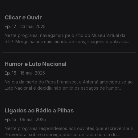
escreveram à Provedora. Neste programa aborda-se critérios
editoriais e equilíbrio entre partidos.
Clicar e Ouvir
Ep. 17
23 mai. 2025
Neste programa, navegamos pelo sítio do Museu Virtual da
RTP. Mergulhamos num mundo de sons, imagens e palavras
que nos transportam para outras Eras.
Humor e Luto Nacional
Ep. 16
16 mai. 2025
No dia da morte do Papa Francisco, a Antena1 antecipou-se ao
Luto Nacional e decidiu não emitir os espaços de humor
durante uma semana. A Antena 3 manteve-os. Ambas as
opções levaram os ouvintes a escrever à Provedora.
Ligados ao Rádio a Pilhas
Ep. 15
09 mai. 2025
Neste programa respondemos aos ouvintes que escreveram à
Provedora, sobre o serviço público de rádio no dia do