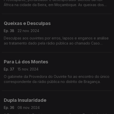
África na cidade da Beira, em Moçambique. As queixas dos
ouvintes moçambicanos à Provedora, são tema deste
programa.
Queixas e Desculpas
Ep. 38
22 nov. 2024
Desculpas aos ouvintes por erros, lapsos e enganos e análise
ao tratamento dado pela rádio pública ao chamado Caso
Odair, que espoletou uma onda de violência em bairros da
grande Lisboa.
Para Lá dos Montes
Ep. 37
15 nov. 2024
O gabinete da Provedora do Ouvinte foi ao encontro do único
correspondente da rádio pública no distrito de Bragança.
Dupla Insularidade
Ep. 36
08 nov. 2024