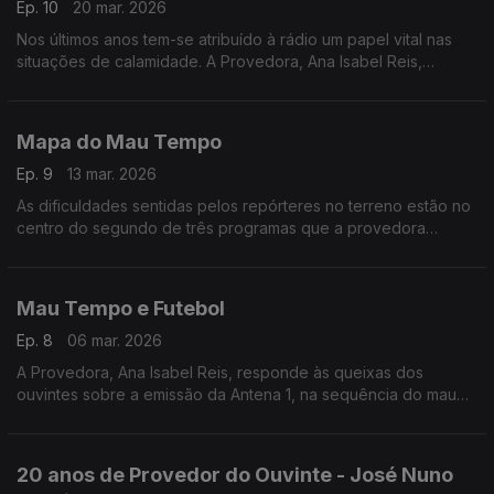
Ep. 10
20 mar. 2026
Nos últimos anos tem-se atribuído à rádio um papel vital nas
situações de calamidade. A Provedora, Ana Isabel Reis,
pergunta o que foi feito para tornar a rádio na única fonte de
informação, quando tudo falha.
Mapa do Mau Tempo
Ep. 9
13 mar. 2026
As dificuldades sentidas pelos repórteres no terreno estão no
centro do segundo de três programas que a provedora
dedica à cobertura noticiosa da tempestade Kristin na Antena1.
Mau Tempo e Futebol
Ep. 8
06 mar. 2026
A Provedora, Ana Isabel Reis, responde às queixas dos
ouvintes sobre a emissão da Antena 1, na sequência do mau
tempo que assolou a zona centro do país, em Janeiro.
20 anos de Provedor do Ouvinte - José Nuno