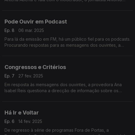
Jorge.
Pode Ouvir em Podcast
Ep. 8
06 mar. 2025
Para lá da emissão em FM, há um público fiel para os podcasts.
Procurando respostas para as mensagens dos ouvintes, a
provedora falou com os directores dos vários canais da rádio
pública.
Congressos e Critérios
Ep. 7
27 fev. 2025
Em resposta às mensagens dos ouvintes, a provedora Ana
Isabel Reis questiona a direcção de informação sobre os
critérios editoriais que presidem à cobertura noticiosa dos
encontros partidários.
Há Ir e Voltar
Ep. 6
14 fev. 2025
De regresso à série de programas Fora de Portas, a