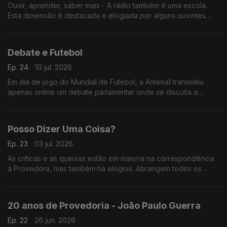
Ouvir, aprender, saber mais - A rádio também é uma escola.
Esta dimensão é destacada e elogiada por alguns ouvintes
que escrevem à Provedora e cujas mensagens escutamos
neste programa.
Debate e Futebol
Ep. 24
10 jul. 2026
Em dia de jogo do Mundial de Futebol, a Antena1 transmitiu
apenas online um debate parlamentar onde se discutia a
Reforma Laboral. A opção foi criticada por ouvintes que
escreveram à Provedora.
Posso Dizer Uma Coisa?
Ep. 23
03 jul. 2026
As críticas e as queixas estão em maioria na correspondência
à Provedora, mas também há elogios. Abrangem todos os
canais da rádio pública e chegam por diversas vias. Neste
programa damos voz às mensagens de satisfação.
20 anos de Provedoria - João Paulo Guerra
Ep. 22
26 jun. 2026