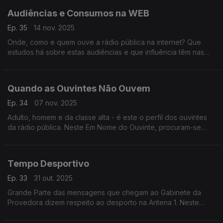
Audiências e Consumos na WEB
Ep. 35
14 nov. 2025
Onde, como e quem ouve a rádio pública na internet? Que
estudos há sobre estas audiências e que influência têm nas
decisões estratégicas da rádio? A provedora do ouvinte
procurou respostas a estas perguntas.
Quando as Ouvintes Não Ouvem
Ep. 34
07 nov. 2025
Adulto, homem e da classe alta - é este o perfil dos ouvintes
da rádio pública. Neste Em Nome do Ouvinte, procuram-se
explicações e soluções para captar a atenção das mulheres.
Tempo Desportivo
Ep. 33
31 out. 2025
Grande Parte das mensagens que chegam ao Gabinete da
Provedora dizem respeito ao desporto na Antena 1. Neste
programa, a Direção de Informação responde às perguntas
dos ouvintes.