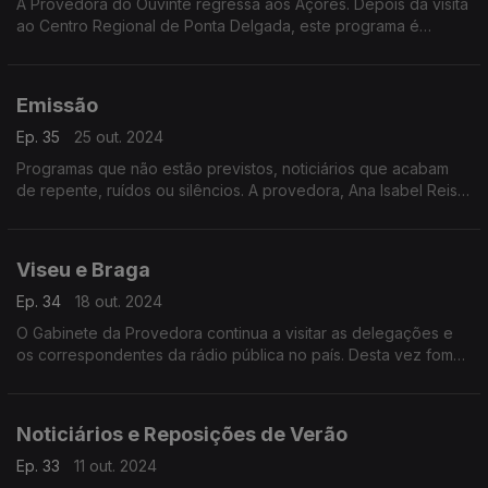
A Provedora do Ouvinte regressa aos Açores. Depois da visita
ao Centro Regional de Ponta Delgada, este programa é
dedicado às delegações da Horta e da Praia da Vitória.
Emissão
Ep. 35
25 out. 2024
Programas que não estão previstos, noticiários que acabam
de repente, ruídos ou silêncios. A provedora, Ana Isabel Reis,
procura respostas para os problemas técnicos na rádio
pública.
Viseu e Braga
Ep. 34
18 out. 2024
O Gabinete da Provedora continua a visitar as delegações e
os correspondentes da rádio pública no país. Desta vez fomos
a Viseu e a Braga.
Noticiários e Reposições de Verão
Ep. 33
11 out. 2024