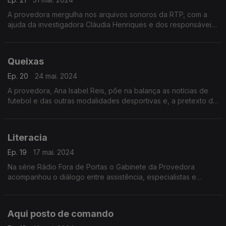
A provedora mergulha nos arquivos sonoros da RTP, com a
ajuda da investigadora Cláudia Henriques e dos responsáveis
pela área Hugo Aragão e Eduardo Leite.
Queixas
Ep. 20
24 mai. 2024
A provedora, Ana Isabel Reis, põe na balança as notícias de
futebol e das outras modalidades desportivas e, a pretexto de
mensagens de ouvintes, fala do portal DocWeb da RTP.
Literacia
Ep. 19
17 mai. 2024
Na série Rádio Fora de Portas o Gabinete da Provedora
acompanhou o diálogo entre assistência, especialistas e
moderadores na gravação de um programa de serviço
público.
Aqui posto de comando