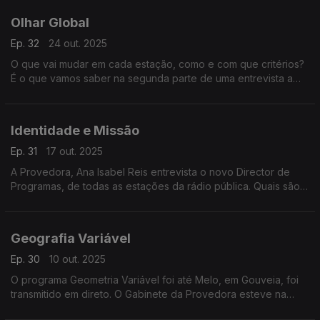
Olhar Global
Ep. 32
24 out. 2025
O que vai mudar em cada estação, como e com que critérios?
É o que vamos saber na segunda parte de uma entrevista a
Nuno Reis, o novo Diretor de Programas das Antenas 1, 2 e 3,
RDP Internacional e RDP África.
Identidade e Missão
Ep. 31
17 out. 2025
A Provedora, Ana Isabel Reis entrevista o novo Director de
Programas, de todas as estações da rádio pública. Quais são
os planos de, Nuno Reis? É o que vamos ficar a saber nesta
edição - Em Nome do Ouvinte.
Geografia Variável
Ep. 30
10 out. 2025
O programa Geometria Variável foi até Melo, em Gouveia, foi
transmitido em direto. O Gabinete da Provedora esteve na
plateia com os ouvintes, em mais uma edição da série Fora de