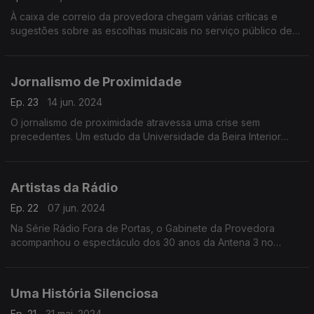
À caixa de correio da provedora chegam várias críticas e
sugestões sobre as escolhas musicais no serviço público de
rádio. Neste programa, responde-se a mensagens de ouvintes
das Antenas 1, 2 e 3.
Jornalismo de Proximidade
Ep. 23
14 jun. 2024
O jornalismo de proximidade atravessa uma crise sem
precedentes. Um estudo da Universidade da Beira Interior
mostra que mais de metade dos concelhos em Portugal é, ou
está na iminência de ser, um "deserto de notícias".
Artistas da Rádio
Ep. 22
07 jun. 2024
Na Série Rádio Fora de Portas, o Gabinete da Provedora
acompanhou o espectáculo dos 30 anos da Antena 3 no
Coliseu de Lisboa. A rádio subiu ao palco e esteve cara a cara
com os seus ouvintes.
Uma História Silenciosa
Ep. 21
31 mai. 2024