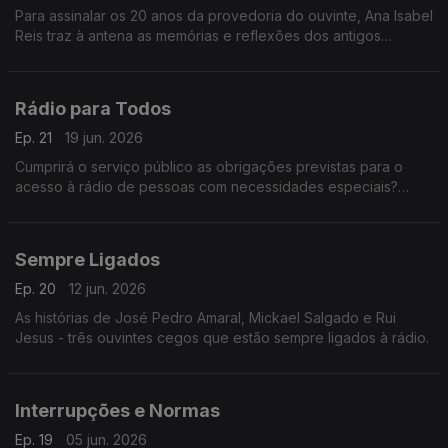
Para assinalar os 20 anos da provedoria do ouvinte, Ana Isabel
Reis traz à antena as memórias e reflexões dos antigos
provedores. Neste programa recordamos os mandatos de
João Paulo Guerra.
Rádio para Todos
Ep. 21
19 jun. 2026
Cumprirá o serviço público as obrigações previstas para o
acesso à rádio de pessoas com necessidades especiais?
Respostas neste programa.
Sempre Ligados
Ep. 20
12 jun. 2026
As histórias de José Pedro Amaral, Mickael Salgado e Rui
Jesus - três ouvintes cegos que estão sempre ligados à rádio.
Interrupções e Normas
Ep. 19
05 jun. 2026