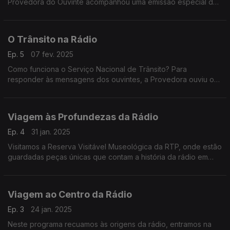
Provedora do Ouvinte acompanhou uma emissão especial da
Antena 1 em Braga.
O Trânsito na Rádio
Ep. 5
07 fev. 2025
Como funciona o Serviço Nacional de Trânsito? Para
responder às mensagens dos ouvintes, a Provedora ouviu o
director da Antena1, Nuno Galopim. E foi conhecer as vozes
muito humanas por trás desta função.
Viagem às Profundezas da Rádio
Ep. 4
31 jan. 2025
Visitamos a Reserva Visitável Museológica da RTP, onde estão
guardadas peças únicas que contam a história da rádio em
Portugal.
Viagem ao Centro da Rádio
Ep. 3
24 jan. 2025
Neste programa recuamos às origens da rádio, entramos na