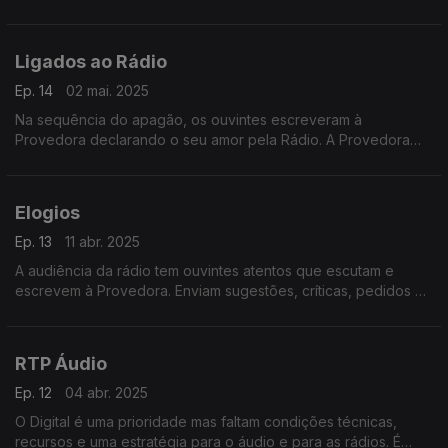
Apagão.
Ligados ao Rádio
Ep. 14
02 mai. 2025
Na sequência do apagão, os ouvintes escreveram à
Provedora declarando o seu amor pela Rádio. A Provedora
responde com uma crónica em nome dos ouvintes.
Elogios
Ep. 13
11 abr. 2025
A audiência da rádio tem ouvintes atentos que escutam e
escrevem à Provedora. Enviam sugestões, críticas, pedidos de
informação, e também elogios. Neste programa damos voz
aos elogios.
RTP Áudio
Ep. 12
04 abr. 2025
O Digital é uma prioridade mas faltam condições técnicas,
recursos e uma estratégia para o áudio e para as rádios. É