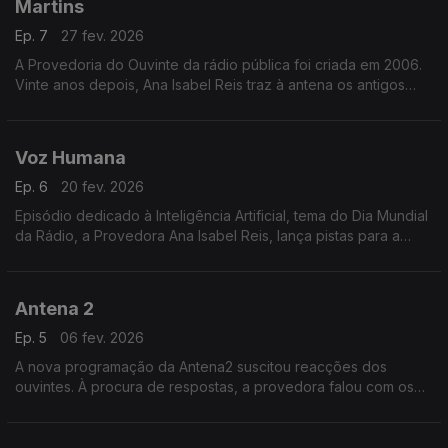
Martins
Ep. 7
27 fev. 2026
A Provedoria do Ouvinte da rádio pública foi criada em 2006.
Vinte anos depois, Ana Isabel Reis traz à antena os antigos
provedores. Neste programa, José Nuno Martins - o primeiro
Provedor do Ouvinte.
Voz Humana
Ep. 6
20 fev. 2026
Episódio dedicado à Inteligência Artificial, tema do Dia Mundial
da Rádio, a Provedora Ana Isabel Reis, lança pistas para a
reflexão sobre o papel da rádio em altura de catástrofes.
Antena 2
Ep. 5
06 fev. 2026
A nova programação da Antena2 suscitou reacções dos
ouvintes. À procura de respostas, a provedora falou com os
responsáveis pela informação e pela programação do canal.