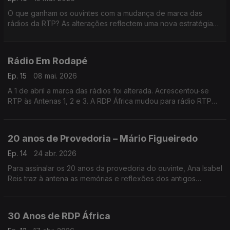
O que ganham os ouvintes com a mudança de marca das
rádios da RTP? As alterações reflectem uma nova estratégia
para a rádio?
Pontos de partida para o segundo de dois programas sobre
este assunto.
Rádio Em Rodapé
Ep. 15
08 mai. 2026
A 1 de abril a marca das rádios foi alterada. Acrescentou-se
RTP às Antenas 1, 2 e 3. A RDP África mudou para rádio RTP
África e a RDP Internacional foi rebatizada RTP Mundo. A
mudança teve repercussões sonoras e visuais
20 anos de Provedoria – Mário Figueiredo
Ep. 14
24 abr. 2026
Para assinalar os 20 anos da provedoria do ouvinte, Ana Isabel
Reis traz à antena as memórias e reflexões dos antigos
provedores. Em Nome do Ouvinte, escutamos Mário
Figueiredo.
30 Anos de RDP África