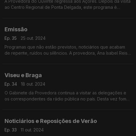
A Provedora do Ouvinte regressa aos Açores. Depois da visita
ao Centro Regional de Ponta Delgada, este programa é
dedicado às delegações da Horta e da Praia da Vitória.
Emissão
Ep. 35
25 out. 2024
Programas que não estão previstos, noticiários que acabam
de repente, ruídos ou silêncios. A provedora, Ana Isabel Reis,
procura respostas para os problemas técnicos na rádio
pública.
Viseu e Braga
Ep. 34
18 out. 2024
O Gabinete da Provedora continua a visitar as delegações e
os correspondentes da rádio pública no país. Desta vez fomos
a Viseu e a Braga.
Noticiários e Reposições de Verão
Ep. 33
11 out. 2024