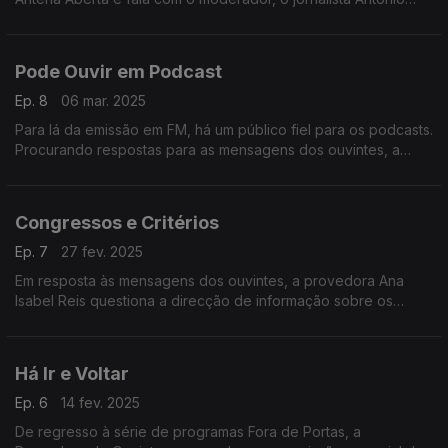
Jorge.
Pode Ouvir em Podcast
Ep. 8
06 mar. 2025
Para lá da emissão em FM, há um público fiel para os podcasts.
Procurando respostas para as mensagens dos ouvintes, a
provedora falou com os directores dos vários canais da rádio
pública.
Congressos e Critérios
Ep. 7
27 fev. 2025
Em resposta às mensagens dos ouvintes, a provedora Ana
Isabel Reis questiona a direcção de informação sobre os
critérios editoriais que presidem à cobertura noticiosa dos
encontros partidários.
Há Ir e Voltar
Ep. 6
14 fev. 2025
De regresso à série de programas Fora de Portas, a