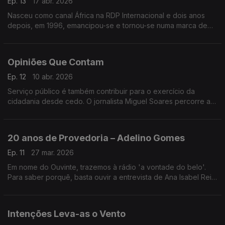
Ep. 13
17 abr. 2026
Nasceu como canal África na RDP Internacional e dois anos
depois, em 1996, emancipou-se e tornou-se numa marca de
referência – a RDP África comemorou 30 anos de emissões.
Opiniões Que Contam
Ep. 12
10 abr. 2026
Serviço público é também contribuir para o exercício da
cidadania desde cedo. O jornalista Miguel Soares percorre as
escolas do país para gravar, com os alunos, o podcast A Tua
Opinião Conta.
20 anos de Provedoria – Adelino Gomes
Ep. 11
27 mar. 2026
Em nome do Ouvinte, trazemos à rádio 'a vontade do belo'.
Para saber porquê, basta ouvir a entrevista de Ana Isabel Reis
ao jornalista e antigo provedor Adelino Gomes - a propósito
dos 20 anos da provedoria do Ouvinte.
Intenções Leva-as o Vento