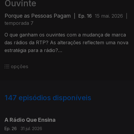
Ouvinte
Porque as Pessoas Pagam
|
Ep. 16
15 mai. 2026
|
temporada 7
O que ganham os ouvintes com a mudança de marca
das rádios da RTP? As alterações reflectem uma nova
estratégia para a rádio?
Pontos de partida para o segundo de dois programas
sobre este assunto.
opções
147
episódios disponíveis
923891
902535
880898
853894
829527
807062
777339
756150
737794
716309
A Rádio Que Ensina
Ep. 26
31 jul. 2026