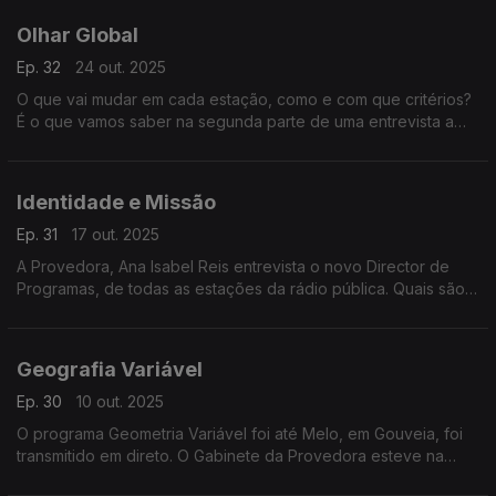
Olhar Global
Ep. 32
24 out. 2025
O que vai mudar em cada estação, como e com que critérios?
É o que vamos saber na segunda parte de uma entrevista a
Nuno Reis, o novo Diretor de Programas das Antenas 1, 2 e 3,
RDP Internacional e RDP África.
Identidade e Missão
Ep. 31
17 out. 2025
A Provedora, Ana Isabel Reis entrevista o novo Director de
Programas, de todas as estações da rádio pública. Quais são
os planos de, Nuno Reis? É o que vamos ficar a saber nesta
edição - Em Nome do Ouvinte.
Geografia Variável
Ep. 30
10 out. 2025
O programa Geometria Variável foi até Melo, em Gouveia, foi
transmitido em direto. O Gabinete da Provedora esteve na
plateia com os ouvintes, em mais uma edição da série Fora de