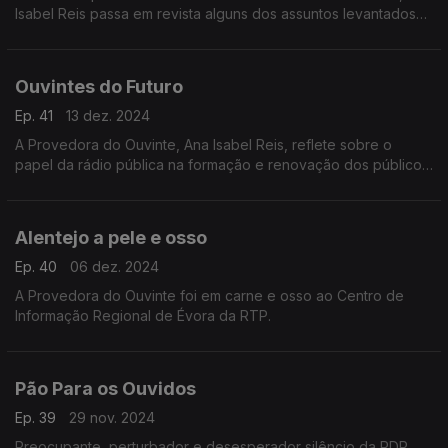
Isabel Reis passa em revista alguns dos assuntos levantados
pela correspondência dos ouvintes e que mais reflexão
suscitaram.
Ouvintes do Futuro
Ep. 41
13 dez. 2024
A Provedora do Ouvinte, Ana Isabel Reis, reflete sobre o
papel da rádio pública na formação e renovação dos públicos
– os ouvintes do futuro.
Alentejo a pele e osso
Ep. 40
06 dez. 2024
A Provedora do Ouvinte foi em carne e osso ao Centro de
Informação Regional de Évora da RTP.
Pão Para os Ouvidos
Ep. 39
29 nov. 2024
Preocupante, perturbador e desesperador silêncio da RDP