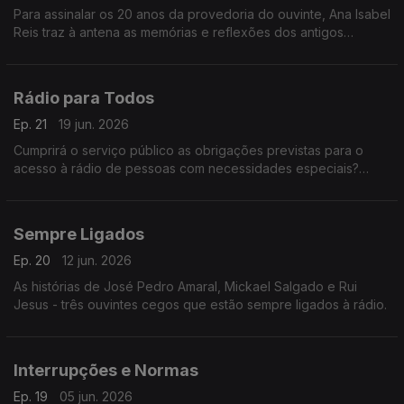
Para assinalar os 20 anos da provedoria do ouvinte, Ana Isabel
Reis traz à antena as memórias e reflexões dos antigos
provedores. Neste programa recordamos os mandatos de
João Paulo Guerra.
Rádio para Todos
Ep. 21
19 jun. 2026
Cumprirá o serviço público as obrigações previstas para o
acesso à rádio de pessoas com necessidades especiais?
Respostas neste programa.
Sempre Ligados
Ep. 20
12 jun. 2026
As histórias de José Pedro Amaral, Mickael Salgado e Rui
Jesus - três ouvintes cegos que estão sempre ligados à rádio.
Interrupções e Normas
Ep. 19
05 jun. 2026