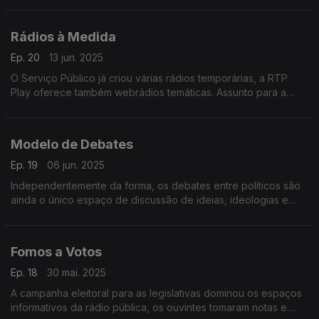
responsável pelo programa Entre Políticos.
Rádios à Medida
Ep. 20
13 jun. 2025
O Serviço Público já criou várias rádios temporárias, a RTP
Play oferece também webrádios temáticas. Assunto para a
reflexão da Provedora do Ouvinte.
Modelo de Debates
Ep. 19
06 jun. 2025
Independentemente da forma, os debates entre políticos são
ainda o único espaço de discussão de ideias, ideologias e
programas eleitorais. Neste programa abordamos o atual
modelo dos debates.
Fomos a Votos
Ep. 18
30 mai. 2025
A campanha eleitoral para as legislativas dominou os espaços
informativos da rádio pública, os ouvintes tomaram notas e