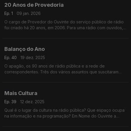
20 Anos de Provedoria
Ep. 1
09 jan. 2026
O cargo de Provedor do Ouvinte do serviço público de rádio
foi criado há 20 anos, em 2006. Para uma rádio com ouvidos,
ao longo deste ano, a provedora Ana Isabel Reis recordará os
mandatos dos seus antecessores.
Balanço do Ano
Ep. 40
19 dez. 2025
O apagão, os 90 anos de rádio pública e a rede de
correspondentes. Três dos vários assuntos que suscitaram
reflexão em 2025 e que passamos em revista neste programa.
Mais Cultura
Ep. 39
12 dez. 2025
Qual é o lugar da cultura na rádio pública? Que espaço ocupa
na informação e na programação? Em Nome do Ouvinte a
Provedora reflete sobre a forma como a cultura é tratada nas
diversas antenas.