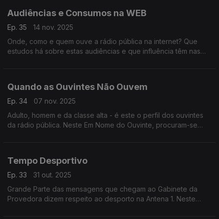
Audiências e Consumos na WEB
Ep. 35
14 nov. 2025
Onde, como e quem ouve a rádio pública na internet? Que
estudos há sobre estas audiências e que influência têm nas
decisões estratégicas da rádio? A provedora do ouvinte
procurou respostas a estas perguntas.
Quando as Ouvintes Não Ouvem
Ep. 34
07 nov. 2025
Adulto, homem e da classe alta - é este o perfil dos ouvintes
da rádio pública. Neste Em Nome do Ouvinte, procuram-se
explicações e soluções para captar a atenção das mulheres.
Tempo Desportivo
Ep. 33
31 out. 2025
Grande Parte das mensagens que chegam ao Gabinete da
Provedora dizem respeito ao desporto na Antena 1. Neste
programa, a Direção de Informação responde às perguntas
dos ouvintes.