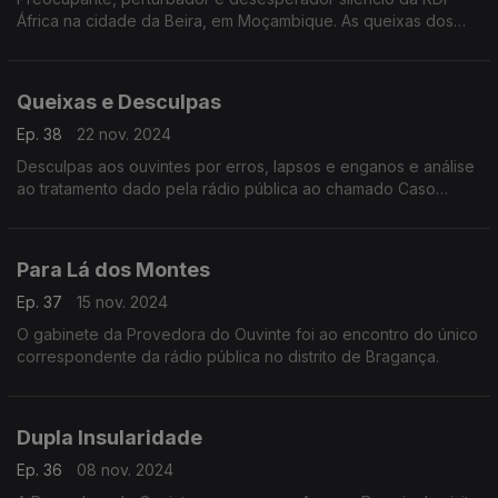
África na cidade da Beira, em Moçambique. As queixas dos
ouvintes moçambicanos à Provedora, são tema deste
programa.
Queixas e Desculpas
Ep. 38
22 nov. 2024
Desculpas aos ouvintes por erros, lapsos e enganos e análise
ao tratamento dado pela rádio pública ao chamado Caso
Odair, que espoletou uma onda de violência em bairros da
grande Lisboa.
Para Lá dos Montes
Ep. 37
15 nov. 2024
O gabinete da Provedora do Ouvinte foi ao encontro do único
correspondente da rádio pública no distrito de Bragança.
Dupla Insularidade
Ep. 36
08 nov. 2024