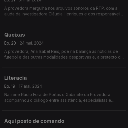
A provedora mergulha nos arquivos sonoros da RTP, com a
ajuda da investigadora Cláudia Henriques e dos responsáveis
pela área Hugo Aragão e Eduardo Leite.
Queixas
Ep. 20
24 mai. 2024
A provedora, Ana Isabel Reis, põe na balança as notícias de
futebol e das outras modalidades desportivas e, a pretexto de
mensagens de ouvintes, fala do portal DocWeb da RTP.
Literacia
Ep. 19
17 mai. 2024
Na série Rádio Fora de Portas o Gabinete da Provedora
acompanhou o diálogo entre assistência, especialistas e
moderadores na gravação de um programa de serviço
público.
Aqui posto de comando