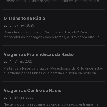
Provedora do Ouvinte acompanhou uma emissão especial da
Antena 1 em Braga.
O Trânsito na Rádio
Ep. 5
07 fev. 2025
Como funciona o Serviço Nacional de Trânsito? Para
responder às mensagens dos ouvintes, a Provedora ouviu o
director da Antena1, Nuno Galopim. E foi conhecer as vozes
muito humanas por trás desta função.
Viagem às Profundezas da Rádio
Ep. 4
31 jan. 2025
Visitamos a Reserva Visitável Museológica da RTP, onde estão
guardadas peças únicas que contam a história da rádio em
Portugal.
Viagem ao Centro da Rádio
Ep. 3
24 jan. 2025
Neste programa recuamos às origens da rádio, entramos na