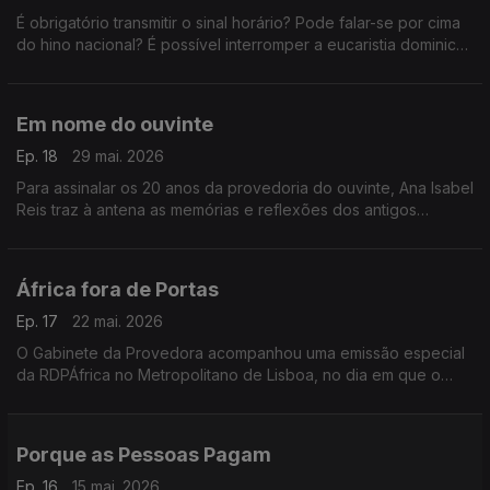
É obrigatório transmitir o sinal horário? Pode falar-se por cima
do hino nacional? É possível interromper a eucaristia dominical
ou um discurso oficial? A provedora, responde às dúvidas e
queixas dos ouvintes.
Em nome do ouvinte
Ep. 18
29 mai. 2026
Para assinalar os 20 anos da provedoria do ouvinte, Ana Isabel
Reis traz à antena as memórias e reflexões dos antigos
provedores. Nesta edição, Paula Cordeiro.
África fora de Portas
Ep. 17
22 mai. 2026
O Gabinete da Provedora acompanhou uma emissão especial
da RDPÁfrica no Metropolitano de Lisboa, no dia em que o
histórico canal de rádio passou a chamar-se RTPÁfrica.
Porque as Pessoas Pagam
Ep. 16
15 mai. 2026