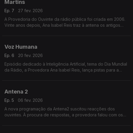
Martins
Ep. 7
27 fev. 2026
A Provedoria do Ouvinte da rádio pública foi criada em 2006.
Vinte anos depois, Ana Isabel Reis traz à antena os antigos
provedores. Neste programa, José Nuno Martins - o primeiro
Provedor do Ouvinte.
Voz Humana
Ep. 6
20 fev. 2026
Episódio dedicado à Inteligência Artificial, tema do Dia Mundial
da Rádio, a Provedora Ana Isabel Reis, lança pistas para a
reflexão sobre o papel da rádio em altura de catástrofes.
Antena 2
Ep. 5
06 fev. 2026
A nova programação da Antena2 suscitou reacções dos
ouvintes. À procura de respostas, a provedora falou com os
responsáveis pela informação e pela programação do canal.