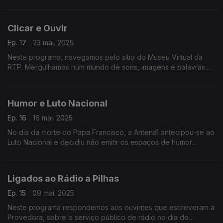
escreveram à Provedora. Neste programa aborda-se critérios
editoriais e equilíbrio entre partidos.
Clicar e Ouvir
Ep. 17
23 mai. 2025
Neste programa, navegamos pelo sítio do Museu Virtual da
RTP. Mergulhamos num mundo de sons, imagens e palavras
que nos transportam para outras Eras.
Humor e Luto Nacional
Ep. 16
16 mai. 2025
No dia da morte do Papa Francisco, a Antena1 antecipou-se ao
Luto Nacional e decidiu não emitir os espaços de humor
durante uma semana. A Antena 3 manteve-os. Ambas as
opções levaram os ouvintes a escrever à Provedora.
Ligados ao Rádio a Pilhas
Ep. 15
09 mai. 2025
Neste programa respondemos aos ouvintes que escreveram à
Provedora, sobre o serviço público de rádio no dia do