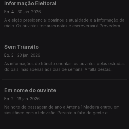
Informação Eleitoral
Ep. 4
30 jan. 2026
A eleição presidencial dominou a atualidade e a informação da
rádio. Os ouvintes tomaram notas e escreveram à Provedora.
Sem Trânsito
Ep. 3
23 jan. 2026
As informações de trânsito orientam os ouvintes pelas estradas
do país, mas apenas aos dias de semana. A falta destas
informações durante o fim de semana, motivou queixas ao
Gabinete da Provedora.
Em nome do ouvinte
Ep. 2
16 jan. 2026
Na noite de passagem de ano a Antena 1 Madeira entrou em
simultâneo com a televisão. Perante a falta de gente e
condições, partilharam-se repórteres, locutores e técnicos.
Tema deste Em Nome do Ouvinte.