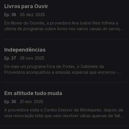
Livros para Ouvir
Ep. 38
05 dez. 2025
Em Nome do Ouvinte, a provedora Ana Isabel Reis folheia a
oferta de programas sobre livros nos vários canais do serviço
público de rádio.
Independências
Ep. 37
28 nov. 2025
Em mais um programa Fora de Portas, o Gabinete da
Provedora acompanhou a emissão especial que encerrou -
em Faro - o ciclo dedicado aos 50 anos de independência
das antigas colónias portuguesas em África.
Em altitude tudo muda
Ep. 36
21 nov. 2025
A provedora visita o Centro Emissor de Montejunto, depois de
uma renovação total que veio resolver várias queixas de falta
ou quebra de sinal da rádio pública.