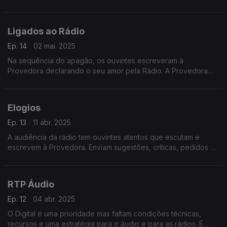
Apagão.
Ligados ao Rádio
Ep. 14
02 mai. 2025
Na sequência do apagão, os ouvintes escreveram à
Provedora declarando o seu amor pela Rádio. A Provedora
responde com uma crónica em nome dos ouvintes.
Elogios
Ep. 13
11 abr. 2025
A audiência da rádio tem ouvintes atentos que escutam e
escrevem à Provedora. Enviam sugestões, críticas, pedidos de
informação, e também elogios. Neste programa damos voz
aos elogios.
RTP Áudio
Ep. 12
04 abr. 2025
O Digital é uma prioridade mas faltam condições técnicas,
recursos e uma estratégia para o áudio e para as rádios. É