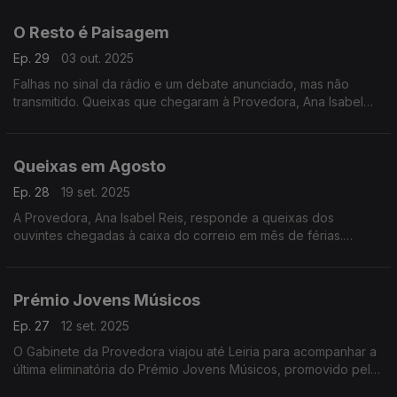
Portas.
O Resto é Paisagem
Ep. 29
03 out. 2025
Falhas no sinal da rádio e um debate anunciado, mas não
transmitido. Queixas que chegaram à Provedora, Ana Isabel
Reis, em plena época de incêndios e que merecem reflexão
Em Nome do Ouvinte.
Queixas em Agosto
Ep. 28
19 set. 2025
A Provedora, Ana Isabel Reis, responde a queixas dos
ouvintes chegadas à caixa do correio em mês de férias.
Destacam-se dois assuntos: os noticiários da Antena 2 e a
Tarde Desportiva da Antena1.
Prémio Jovens Músicos
Ep. 27
12 set. 2025
O Gabinete da Provedora viajou até Leiria para acompanhar a
última eliminatória do Prémio Jovens Músicos, promovido pela
Antena2.