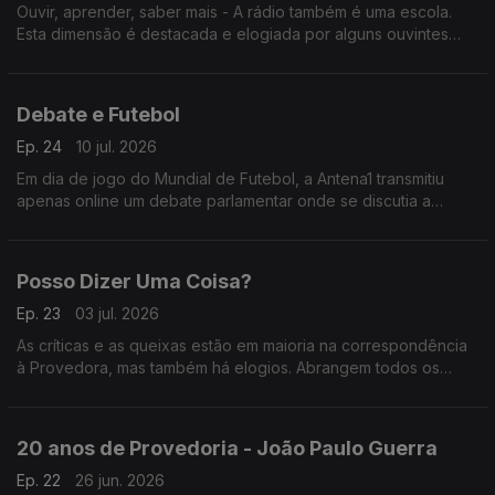
Ouvir, aprender, saber mais - A rádio também é uma escola.
Esta dimensão é destacada e elogiada por alguns ouvintes
que escrevem à Provedora e cujas mensagens escutamos
neste programa.
Debate e Futebol
Ep. 24
10 jul. 2026
Em dia de jogo do Mundial de Futebol, a Antena1 transmitiu
apenas online um debate parlamentar onde se discutia a
Reforma Laboral. A opção foi criticada por ouvintes que
escreveram à Provedora.
Posso Dizer Uma Coisa?
Ep. 23
03 jul. 2026
As críticas e as queixas estão em maioria na correspondência
à Provedora, mas também há elogios. Abrangem todos os
canais da rádio pública e chegam por diversas vias. Neste
programa damos voz às mensagens de satisfação.
20 anos de Provedoria - João Paulo Guerra
Ep. 22
26 jun. 2026