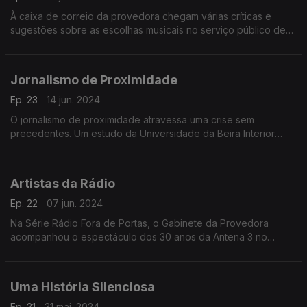
À caixa de correio da provedora chegam várias críticas e
sugestões sobre as escolhas musicais no serviço público de
rádio. Neste programa, responde-se a mensagens de ouvintes
das Antenas 1, 2 e 3.
Jornalismo de Proximidade
Ep. 23
14 jun. 2024
O jornalismo de proximidade atravessa uma crise sem
precedentes. Um estudo da Universidade da Beira Interior
mostra que mais de metade dos concelhos em Portugal é, ou
está na iminência de ser, um "deserto de notícias".
Artistas da Rádio
Ep. 22
07 jun. 2024
Na Série Rádio Fora de Portas, o Gabinete da Provedora
acompanhou o espectáculo dos 30 anos da Antena 3 no
Coliseu de Lisboa. A rádio subiu ao palco e esteve cara a cara
com os seus ouvintes.
Uma História Silenciosa
Ep. 21
31 mai. 2024