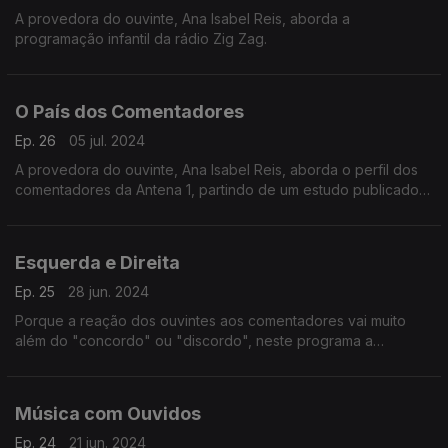
A provedora do ouvinte, Ana Isabel Reis, aborda a
programação infantil da rádio Zig Zag.
O País dos Comentadores
Ep. 26
05 jul. 2024
A provedora do ouvinte, Ana Isabel Reis, aborda o perfil dos
comentadores da Antena 1, partindo de um estudo publicado
pelo ISCTE.
Esquerda e Direita
Ep. 25
28 jun. 2024
Porque a reação dos ouvintes aos comentadores vai muito
além do "concordo" ou "discordo", neste programa a
provedora do ouvinte aborda o comentário politico na rádio
pública.
Música com Ouvidos
Ep. 24
21 jun. 2024