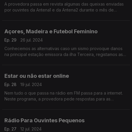
A provedora passa em revista algumas das queixas enviadas
por ouvintes da Antena1 e da Antena2 durante o mês de
Agosto
Açores, Madeira e Futebol Feminino
Ep. 29
26 jul. 2024
Conhecemos as alternativas caso um sismo provoque danos
na principal estação emissora da ilha Terceira, registamos as
melhorias na cobertura na Madeira e voltamos ao futebol
feminino com respostas aos ouvintes.
Estar ou não estar online
Ep. 28
19 jul. 2024
Nem tudo o que passa na rádio em FM passa para a internet.
Neste programa, a provedora pede respostas para as
mensagens dos ouvintes sobre a rádio pública online.
Rádio Para Ouvintes Pequenos
Ep. 27
12 jul. 2024