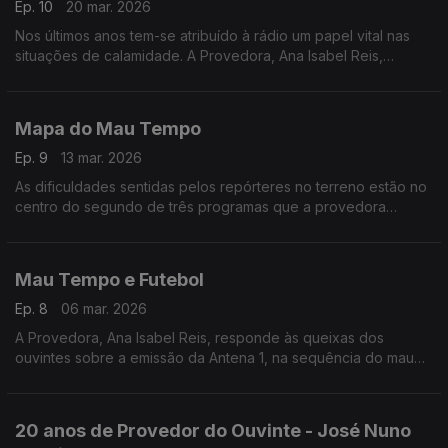
Ep. 10
20 mar. 2026
Nos últimos anos tem-se atribuído à rádio um papel vital nas
situações de calamidade. A Provedora, Ana Isabel Reis,
pergunta o que foi feito para tornar a rádio na única fonte de
informação, quando tudo falha.
Mapa do Mau Tempo
Ep. 9
13 mar. 2026
As dificuldades sentidas pelos repórteres no terreno estão no
centro do segundo de três programas que a provedora
dedica à cobertura noticiosa da tempestade Kristin na Antena1.
Mau Tempo e Futebol
Ep. 8
06 mar. 2026
A Provedora, Ana Isabel Reis, responde às queixas dos
ouvintes sobre a emissão da Antena 1, na sequência do mau
tempo que assolou a zona centro do país, em Janeiro.
20 anos de Provedor do Ouvinte - José Nuno