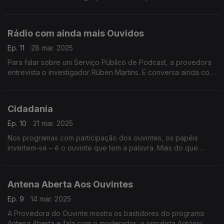
disto que fala a Provedora do Ouvinte neste programa.
Rádio com ainda mais Ouvidos
Ep. 11
28 mar. 2025
Para falar sobre um Serviço Público de Podcast, a provedora
entrevista o investigador Rúben Martins. E conversa ainda com
responsáveis da Antena1 e da Antena 3 sobre podcasts.
Cidadania
Ep. 10
21 mar. 2025
Nos programas com participação dos ouvintes, os papéis
invertem-se – é o ouvinte que tem a palavra. Mais do que
barómetros da opinião pública são um espaço de exercício da
cidadania. A análise da Provedora do Ouvinte.
Antena Aberta Aos Ouvintes
Ep. 9
14 mar. 2025
A Provedora do Ouvinte mostra os bastidores do programa
Antena Aberta e fala com o moderador, o jornalista António