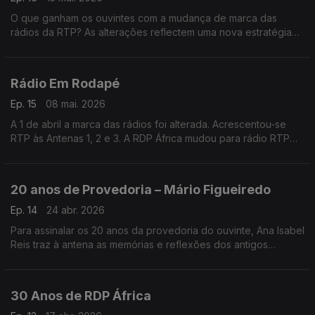
O que ganham os ouvintes com a mudança de marca das
rádios da RTP? As alterações reflectem uma nova estratégia
para a rádio?
Pontos de partida para o segundo de dois programas sobre
este assunto.
Rádio Em Rodapé
Ep. 15
08 mai. 2026
A 1 de abril a marca das rádios foi alterada. Acrescentou-se
RTP às Antenas 1, 2 e 3. A RDP África mudou para rádio RTP
África e a RDP Internacional foi rebatizada RTP Mundo. A
mudança teve repercussões sonoras e visuais
20 anos de Provedoria – Mário Figueiredo
Ep. 14
24 abr. 2026
Para assinalar os 20 anos da provedoria do ouvinte, Ana Isabel
Reis traz à antena as memórias e reflexões dos antigos
provedores. Em Nome do Ouvinte, escutamos Mário
Figueiredo.
30 Anos de RDP África