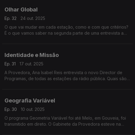
Olhar Global
Ep. 32
24 out. 2025
O que vai mudar em cada estação, como e com que critérios?
É o que vamos saber na segunda parte de uma entrevista a
Nuno Reis, o novo Diretor de Programas das Antenas 1, 2 e 3,
RDP Internacional e RDP África.
Identidade e Missão
Ep. 31
17 out. 2025
A Provedora, Ana Isabel Reis entrevista o novo Director de
Programas, de todas as estações da rádio pública. Quais são
os planos de, Nuno Reis? É o que vamos ficar a saber nesta
edição - Em Nome do Ouvinte.
Geografia Variável
Ep. 30
10 out. 2025
O programa Geometria Variável foi até Melo, em Gouveia, foi
transmitido em direto. O Gabinete da Provedora esteve na
plateia com os ouvintes, em mais uma edição da série Fora de