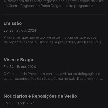
A Provedora do Ouvinte regressa aos Açores. Depois da visita
ao Centro Regional de Ponta Delgada, este programa é
dedicado às delegações da Horta e da Praia da Vitória.
Emissão
Ep. 35
25 out. 2024
Programas que não estão previstos, noticiários que acabam
de repente, ruídos ou silêncios. A provedora, Ana Isabel Reis,
procura respostas para os problemas técnicos na rádio
pública.
Viseu e Braga
Ep. 34
18 out. 2024
O Gabinete da Provedora continua a visitar as delegações e
os correspondentes da rádio pública no país. Desta vez fomos
a Viseu e a Braga.
Noticiários e Reposições de Verão
Ep. 33
11 out. 2024