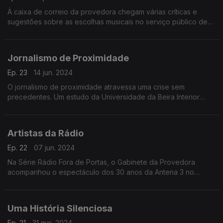
À caixa de correio da provedora chegam várias críticas e
sugestões sobre as escolhas musicais no serviço público de
rádio. Neste programa, responde-se a mensagens de ouvintes
das Antenas 1, 2 e 3.
Jornalismo de Proximidade
Ep. 23
14 jun. 2024
O jornalismo de proximidade atravessa uma crise sem
precedentes. Um estudo da Universidade da Beira Interior
mostra que mais de metade dos concelhos em Portugal é, ou
está na iminência de ser, um "deserto de notícias".
Artistas da Rádio
Ep. 22
07 jun. 2024
Na Série Rádio Fora de Portas, o Gabinete da Provedora
acompanhou o espectáculo dos 30 anos da Antena 3 no
Coliseu de Lisboa. A rádio subiu ao palco e esteve cara a cara
com os seus ouvintes.
Uma História Silenciosa
Ep. 21
31 mai. 2024