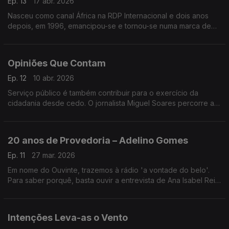
Ep. 13
17 abr. 2026
Nasceu como canal África na RDP Internacional e dois anos
depois, em 1996, emancipou-se e tornou-se numa marca de
referência – a RDP África comemorou 30 anos de emissões.
Opiniões Que Contam
Ep. 12
10 abr. 2026
Serviço público é também contribuir para o exercício da
cidadania desde cedo. O jornalista Miguel Soares percorre as
escolas do país para gravar, com os alunos, o podcast A Tua
Opinião Conta.
20 anos de Provedoria – Adelino Gomes
Ep. 11
27 mar. 2026
Em nome do Ouvinte, trazemos à rádio 'a vontade do belo'.
Para saber porquê, basta ouvir a entrevista de Ana Isabel Reis
ao jornalista e antigo provedor Adelino Gomes - a propósito
dos 20 anos da provedoria do Ouvinte.
Intenções Leva-as o Vento