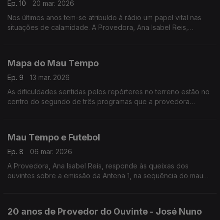
Ep. 10
20 mar. 2026
Nos últimos anos tem-se atribuído à rádio um papel vital nas
situações de calamidade. A Provedora, Ana Isabel Reis,
pergunta o que foi feito para tornar a rádio na única fonte de
informação, quando tudo falha.
Mapa do Mau Tempo
Ep. 9
13 mar. 2026
As dificuldades sentidas pelos repórteres no terreno estão no
centro do segundo de três programas que a provedora
dedica à cobertura noticiosa da tempestade Kristin na Antena1.
Mau Tempo e Futebol
Ep. 8
06 mar. 2026
A Provedora, Ana Isabel Reis, responde às queixas dos
ouvintes sobre a emissão da Antena 1, na sequência do mau
tempo que assolou a zona centro do país, em Janeiro.
20 anos de Provedor do Ouvinte - José Nuno