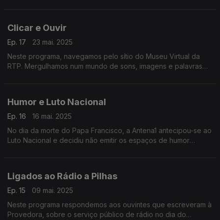
escreveram à Provedora. Neste programa aborda-se critérios
editoriais e equilíbrio entre partidos.
Clicar e Ouvir
Ep. 17
23 mai. 2025
Neste programa, navegamos pelo sítio do Museu Virtual da
RTP. Mergulhamos num mundo de sons, imagens e palavras
que nos transportam para outras Eras.
Humor e Luto Nacional
Ep. 16
16 mai. 2025
No dia da morte do Papa Francisco, a Antena1 antecipou-se ao
Luto Nacional e decidiu não emitir os espaços de humor
durante uma semana. A Antena 3 manteve-os. Ambas as
opções levaram os ouvintes a escrever à Provedora.
Ligados ao Rádio a Pilhas
Ep. 15
09 mai. 2025
Neste programa respondemos aos ouvintes que escreveram à
Provedora, sobre o serviço público de rádio no dia do