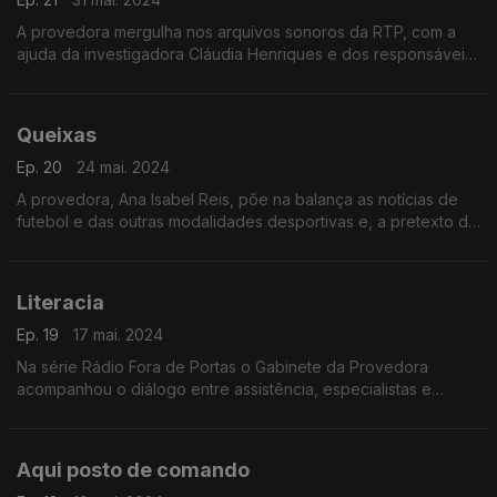
A provedora mergulha nos arquivos sonoros da RTP, com a
ajuda da investigadora Cláudia Henriques e dos responsáveis
pela área Hugo Aragão e Eduardo Leite.
Queixas
Ep. 20
24 mai. 2024
A provedora, Ana Isabel Reis, põe na balança as notícias de
futebol e das outras modalidades desportivas e, a pretexto de
mensagens de ouvintes, fala do portal DocWeb da RTP.
Literacia
Ep. 19
17 mai. 2024
Na série Rádio Fora de Portas o Gabinete da Provedora
acompanhou o diálogo entre assistência, especialistas e
moderadores na gravação de um programa de serviço
público.
Aqui posto de comando