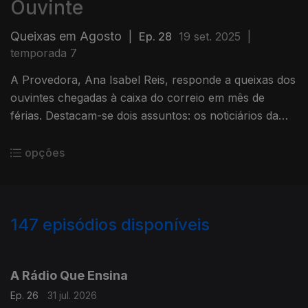
Ouvinte
Queixas em Agosto
|
Ep. 28
19 set. 2025
|
temporada 7
A Provedora, Ana Isabel Reis, responde a queixas dos
ouvintes chegadas à caixa do correio em mês de
férias. Destacam-se dois assuntos: os noticiários da
Antena 2 e a Tarde Desportiva da Antena1.
opções
147
episódios disponíveis
923891
902535
880898
853894
829527
807062
777339
756150
737794
A Rádio Que Ensina
Ep. 26
31 jul. 2026