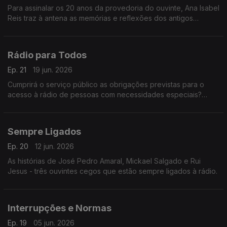
Para assinalar os 20 anos da provedoria do ouvinte, Ana Isabel
Reis traz à antena as memórias e reflexões dos antigos
provedores. Neste programa recordamos os mandatos de
João Paulo Guerra.
Rádio para Todos
Ep. 21
19 jun. 2026
Cumprirá o serviço público as obrigações previstas para o
acesso à rádio de pessoas com necessidades especiais?
Respostas neste programa.
Sempre Ligados
Ep. 20
12 jun. 2026
As histórias de José Pedro Amaral, Mickael Salgado e Rui
Jesus - três ouvintes cegos que estão sempre ligados à rádio.
Interrupções e Normas
Ep. 19
05 jun. 2026