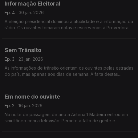
Informação Eleitoral
Ep. 4
30 jan. 2026
A eleição presidencial dominou a atualidade e a informação da
rádio. Os ouvintes tomaram notas e escreveram à Provedora.
Sem Trânsito
Ep. 3
23 jan. 2026
As informações de trânsito orientam os ouvintes pelas estradas
do país, mas apenas aos dias de semana. A falta destas
informações durante o fim de semana, motivou queixas ao
Gabinete da Provedora.
Em nome do ouvinte
Ep. 2
16 jan. 2026
Na noite de passagem de ano a Antena 1 Madeira entrou em
simultâneo com a televisão. Perante a falta de gente e
condições, partilharam-se repórteres, locutores e técnicos.
Tema deste Em Nome do Ouvinte.