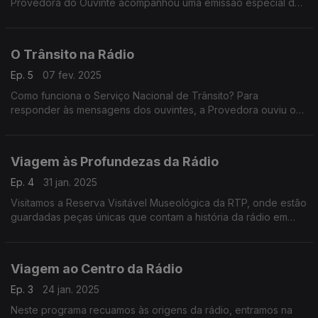
Provedora do Ouvinte acompanhou uma emissão especial da
Antena 1 em Braga.
O Trânsito na Rádio
Ep. 5
07 fev. 2025
Como funciona o Serviço Nacional de Trânsito? Para
responder às mensagens dos ouvintes, a Provedora ouviu o
director da Antena1, Nuno Galopim. E foi conhecer as vozes
muito humanas por trás desta função.
Viagem às Profundezas da Rádio
Ep. 4
31 jan. 2025
Visitamos a Reserva Visitável Museológica da RTP, onde estão
guardadas peças únicas que contam a história da rádio em
Portugal.
Viagem ao Centro da Rádio
Ep. 3
24 jan. 2025
Neste programa recuamos às origens da rádio, entramos na