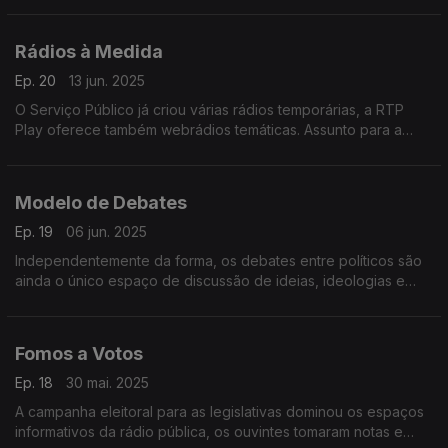
responsável pelo programa Entre Políticos.
Rádios à Medida
Ep. 20
13 jun. 2025
O Serviço Público já criou várias rádios temporárias, a RTP
Play oferece também webrádios temáticas. Assunto para a
reflexão da Provedora do Ouvinte.
Modelo de Debates
Ep. 19
06 jun. 2025
Independentemente da forma, os debates entre políticos são
ainda o único espaço de discussão de ideias, ideologias e
programas eleitorais. Neste programa abordamos o atual
modelo dos debates.
Fomos a Votos
Ep. 18
30 mai. 2025
A campanha eleitoral para as legislativas dominou os espaços
informativos da rádio pública, os ouvintes tomaram notas e