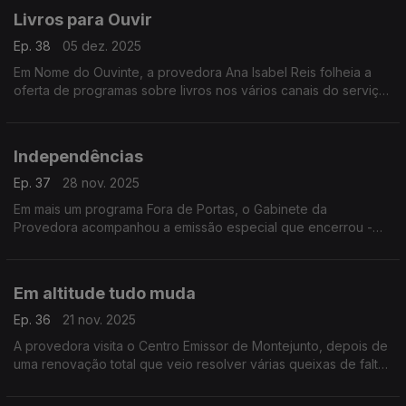
Livros para Ouvir
Ep. 38
05 dez. 2025
Em Nome do Ouvinte, a provedora Ana Isabel Reis folheia a
oferta de programas sobre livros nos vários canais do serviço
público de rádio.
Independências
Ep. 37
28 nov. 2025
Em mais um programa Fora de Portas, o Gabinete da
Provedora acompanhou a emissão especial que encerrou -
em Faro - o ciclo dedicado aos 50 anos de independência
das antigas colónias portuguesas em África.
Em altitude tudo muda
Ep. 36
21 nov. 2025
A provedora visita o Centro Emissor de Montejunto, depois de
uma renovação total que veio resolver várias queixas de falta
ou quebra de sinal da rádio pública.