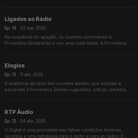
Apagão.
Ligados ao Rádio
Ep. 14
02 mai. 2025
Na sequência do apagão, os ouvintes escreveram à
Provedora declarando o seu amor pela Rádio. A Provedora
responde com uma crónica em nome dos ouvintes.
Elogios
Ep. 13
11 abr. 2025
A audiência da rádio tem ouvintes atentos que escutam e
escrevem à Provedora. Enviam sugestões, críticas, pedidos de
informação, e também elogios. Neste programa damos voz
aos elogios.
RTP Áudio
Ep. 12
04 abr. 2025
O Digital é uma prioridade mas faltam condições técnicas,
recursos e uma estratégia para o áudio e para as rádios. É