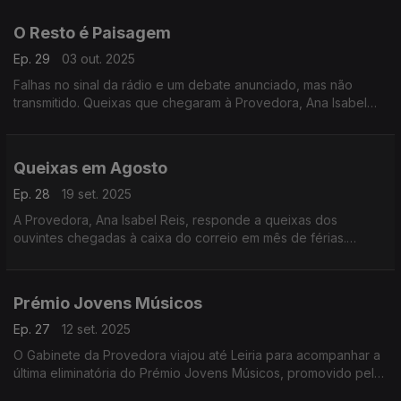
Portas.
O Resto é Paisagem
Ep. 29
03 out. 2025
Falhas no sinal da rádio e um debate anunciado, mas não
transmitido. Queixas que chegaram à Provedora, Ana Isabel
Reis, em plena época de incêndios e que merecem reflexão
Em Nome do Ouvinte.
Queixas em Agosto
Ep. 28
19 set. 2025
A Provedora, Ana Isabel Reis, responde a queixas dos
ouvintes chegadas à caixa do correio em mês de férias.
Destacam-se dois assuntos: os noticiários da Antena 2 e a
Tarde Desportiva da Antena1.
Prémio Jovens Músicos
Ep. 27
12 set. 2025
O Gabinete da Provedora viajou até Leiria para acompanhar a
última eliminatória do Prémio Jovens Músicos, promovido pela
Antena2.