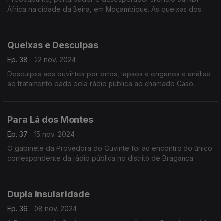
África na cidade da Beira, em Moçambique. As queixas dos
ouvintes moçambicanos à Provedora, são tema deste
programa.
Queixas e Desculpas
Ep. 38
22 nov. 2024
Desculpas aos ouvintes por erros, lapsos e enganos e análise
ao tratamento dado pela rádio pública ao chamado Caso
Odair, que espoletou uma onda de violência em bairros da
grande Lisboa.
Para Lá dos Montes
Ep. 37
15 nov. 2024
O gabinete da Provedora do Ouvinte foi ao encontro do único
correspondente da rádio pública no distrito de Bragança.
Dupla Insularidade
Ep. 36
08 nov. 2024