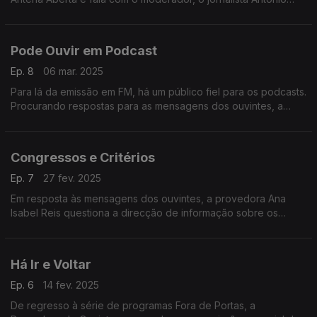
Jorge.
Pode Ouvir em Podcast
Ep. 8
06 mar. 2025
Para lá da emissão em FM, há um público fiel para os podcasts.
Procurando respostas para as mensagens dos ouvintes, a
provedora falou com os directores dos vários canais da rádio
pública.
Congressos e Critérios
Ep. 7
27 fev. 2025
Em resposta às mensagens dos ouvintes, a provedora Ana
Isabel Reis questiona a direcção de informação sobre os
critérios editoriais que presidem à cobertura noticiosa dos
encontros partidários.
Há Ir e Voltar
Ep. 6
14 fev. 2025
De regresso à série de programas Fora de Portas, a