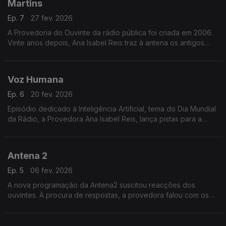
Martins
Ep. 7
27 fev. 2026
A Provedoria do Ouvinte da rádio pública foi criada em 2006.
Vinte anos depois, Ana Isabel Reis traz à antena os antigos
provedores. Neste programa, José Nuno Martins - o primeiro
Provedor do Ouvinte.
Voz Humana
Ep. 6
20 fev. 2026
Episódio dedicado à Inteligência Artificial, tema do Dia Mundial
da Rádio, a Provedora Ana Isabel Reis, lança pistas para a
reflexão sobre o papel da rádio em altura de catástrofes.
Antena 2
Ep. 5
06 fev. 2026
A nova programação da Antena2 suscitou reacções dos
ouvintes. À procura de respostas, a provedora falou com os
responsáveis pela informação e pela programação do canal.