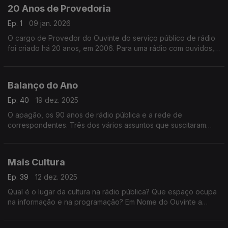
20 Anos de Provedoria
Ep. 1
09 jan. 2026
O cargo de Provedor do Ouvinte do serviço público de rádio
foi criado há 20 anos, em 2006. Para uma rádio com ouvidos,
ao longo deste ano, a provedora Ana Isabel Reis recordará os
mandatos dos seus antecessores.
Balanço do Ano
Ep. 40
19 dez. 2025
O apagão, os 90 anos de rádio pública e a rede de
correspondentes. Três dos vários assuntos que suscitaram
reflexão em 2025 e que passamos em revista neste programa.
Mais Cultura
Ep. 39
12 dez. 2025
Qual é o lugar da cultura na rádio pública? Que espaço ocupa
na informação e na programação? Em Nome do Ouvinte a
Provedora reflete sobre a forma como a cultura é tratada nas
diversas antenas.