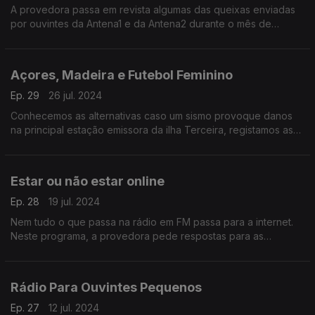
A provedora passa em revista algumas das queixas enviadas
por ouvintes da Antena1 e da Antena2 durante o mês de
Agosto
Açores, Madeira e Futebol Feminino
Ep. 29
26 jul. 2024
Conhecemos as alternativas caso um sismo provoque danos
na principal estação emissora da ilha Terceira, registamos as
melhorias na cobertura na Madeira e voltamos ao futebol
feminino com respostas aos ouvintes.
Estar ou não estar online
Ep. 28
19 jul. 2024
Nem tudo o que passa na rádio em FM passa para a internet.
Neste programa, a provedora pede respostas para as
mensagens dos ouvintes sobre a rádio pública online.
Rádio Para Ouvintes Pequenos
Ep. 27
12 jul. 2024