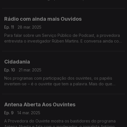
disto que fala a Provedora do Ouvinte neste programa.
Rádio com ainda mais Ouvidos
Ep. 11
28 mar. 2025
Para falar sobre um Serviço Público de Podcast, a provedora
entrevista o investigador Rúben Martins. E conversa ainda com
responsáveis da Antena1 e da Antena 3 sobre podcasts.
Cidadania
Ep. 10
21 mar. 2025
Nos programas com participação dos ouvintes, os papéis
invertem-se – é o ouvinte que tem a palavra. Mais do que
barómetros da opinião pública são um espaço de exercício da
cidadania. A análise da Provedora do Ouvinte.
Antena Aberta Aos Ouvintes
Ep. 9
14 mar. 2025
A Provedora do Ouvinte mostra os bastidores do programa
Antena Aberta e fala com o moderador, o jornalista António