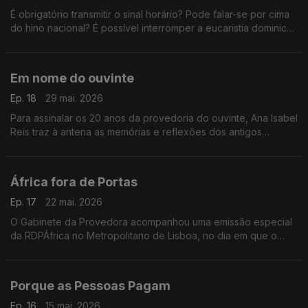
É obrigatório transmitir o sinal horário? Pode falar-se por cima
do hino nacional? É possível interromper a eucaristia dominical
ou um discurso oficial? A provedora, responde às dúvidas e
queixas dos ouvintes.
Em nome do ouvinte
Ep. 18
29 mai. 2026
Para assinalar os 20 anos da provedoria do ouvinte, Ana Isabel
Reis traz à antena as memórias e reflexões dos antigos
provedores. Nesta edição, Paula Cordeiro.
África fora de Portas
Ep. 17
22 mai. 2026
O Gabinete da Provedora acompanhou uma emissão especial
da RDPÁfrica no Metropolitano de Lisboa, no dia em que o
histórico canal de rádio passou a chamar-se RTPÁfrica.
Porque as Pessoas Pagam
Ep. 16
15 mai. 2026