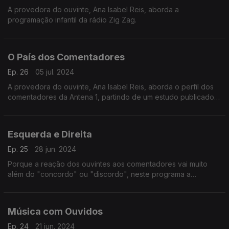
A provedora do ouvinte, Ana Isabel Reis, aborda a
programação infantil da rádio Zig Zag.
O País dos Comentadores
Ep. 26
05 jul. 2024
A provedora do ouvinte, Ana Isabel Reis, aborda o perfil dos
comentadores da Antena 1, partindo de um estudo publicado
pelo ISCTE.
Esquerda e Direita
Ep. 25
28 jun. 2024
Porque a reação dos ouvintes aos comentadores vai muito
além do "concordo" ou "discordo", neste programa a
provedora do ouvinte aborda o comentário politico na rádio
pública.
Música com Ouvidos
Ep. 24
21 jun. 2024