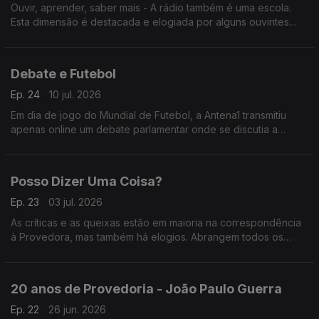
Ouvir, aprender, saber mais - A rádio também é uma escola.
Esta dimensão é destacada e elogiada por alguns ouvintes
que escrevem à Provedora e cujas mensagens escutamos
neste programa.
Debate e Futebol
Ep. 24
10 jul. 2026
Em dia de jogo do Mundial de Futebol, a Antena1 transmitiu
apenas online um debate parlamentar onde se discutia a
Reforma Laboral. A opção foi criticada por ouvintes que
escreveram à Provedora.
Posso Dizer Uma Coisa?
Ep. 23
03 jul. 2026
As críticas e as queixas estão em maioria na correspondência
à Provedora, mas também há elogios. Abrangem todos os
canais da rádio pública e chegam por diversas vias. Neste
programa damos voz às mensagens de satisfação.
20 anos de Provedoria - João Paulo Guerra
Ep. 22
26 jun. 2026