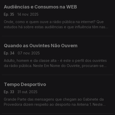
Audiências e Consumos na WEB
Ep. 35
14 nov. 2025
Onde, como e quem ouve a rádio pública na internet? Que
estudos há sobre estas audiências e que influência têm nas
decisões estratégicas da rádio? A provedora do ouvinte
procurou respostas a estas perguntas.
Quando as Ouvintes Não Ouvem
Ep. 34
07 nov. 2025
Adulto, homem e da classe alta - é este o perfil dos ouvintes
da rádio pública. Neste Em Nome do Ouvinte, procuram-se
explicações e soluções para captar a atenção das mulheres.
Tempo Desportivo
Ep. 33
31 out. 2025
Grande Parte das mensagens que chegam ao Gabinete da
Provedora dizem respeito ao desporto na Antena 1. Neste
programa, a Direção de Informação responde às perguntas
dos ouvintes.