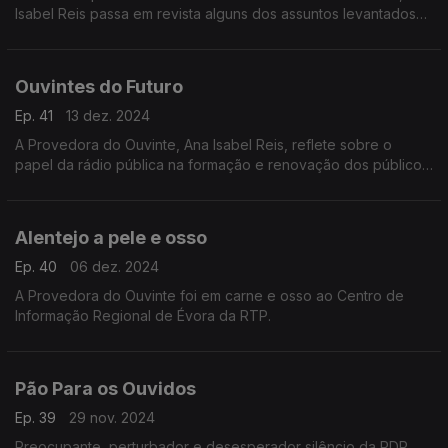
Isabel Reis passa em revista alguns dos assuntos levantados
pela correspondência dos ouvintes e que mais reflexão
suscitaram.
Ouvintes do Futuro
Ep. 41
13 dez. 2024
A Provedora do Ouvinte, Ana Isabel Reis, reflete sobre o
papel da rádio pública na formação e renovação dos públicos
– os ouvintes do futuro.
Alentejo a pele e osso
Ep. 40
06 dez. 2024
A Provedora do Ouvinte foi em carne e osso ao Centro de
Informação Regional de Évora da RTP.
Pão Para os Ouvidos
Ep. 39
29 nov. 2024
Preocupante, perturbador e desesperador silêncio da RDP