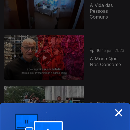
A Vida das
Pessoas
Comuns
Ep. 16
15 jun. 2023
A Moda Que
Nos Consome
Ep. 17
22 jun. 2023
×
Heróis do Rio