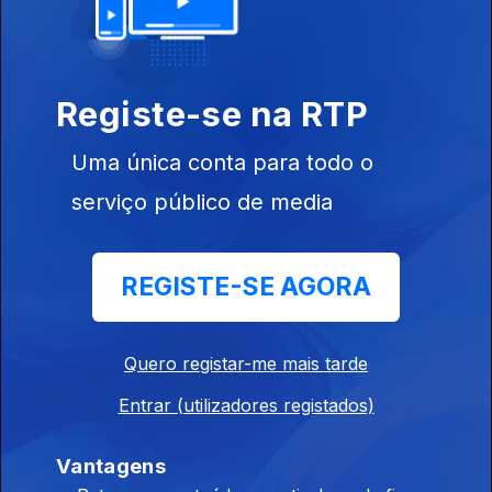
Ep. 18
29 jun. 2023
Registe-se na RTP
Paraíso
Esquecido
Uma única conta para todo o
serviço público de media
Ep. 19
06 jul. 2023
REGISTE-SE AGORA
Saúde Made in
Portugal
Quero registar-me mais tarde
Entrar (utilizadores registados)
Ep. 20
13 jul. 2023
Vantagens
Manual de