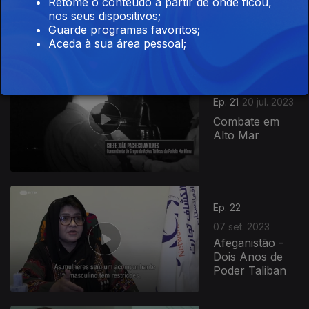
Retome o conteúdo a partir de onde ficou,
Limpeza Para
nos seus dispositivos;
Mulheres a Dias
Guarde programas favoritos;
Aceda à sua área pessoal;
Ep. 21
20 jul. 2023
Combate em
Alto Mar
Ep. 22
07 set. 2023
Afeganistão -
Dois Anos de
Poder Taliban