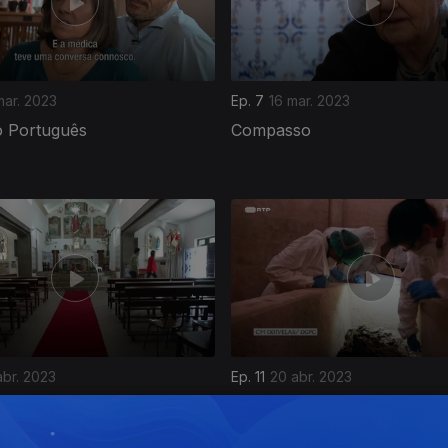
mar. 2023
Ep. 7
16 mar. 2023
 Português
Compasso
abr. 2023
Ep. 11
20 abr. 2023
 Lado do Palco
O Milagre do Rei D. Dinis