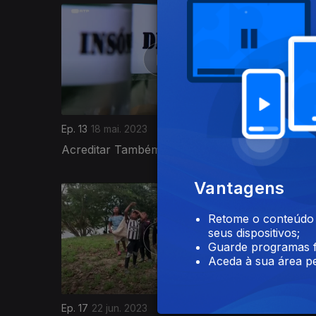
Ep. 13
18 mai. 2023
Ep. 14
25 
Acreditar Também Cura
Somos O
Vantagens
Retome o conteúdo a
seus dispositivos;
Guarde programas f
Aceda à sua área pe
Ep. 17
22 jun. 2023
Ep. 18
29 