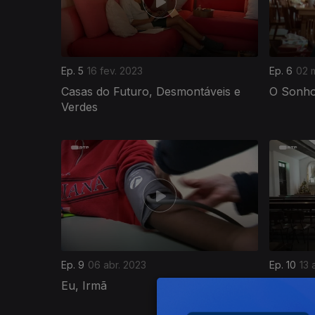
Ep. 5
16 fev. 2023
Ep. 6
02 
Casas do Futuro, Desmontáveis e
O Sonho
Verdes
691231
Ep. 9
06 abr. 2023
Ep. 10
13 
Eu, Irmã
O Outro