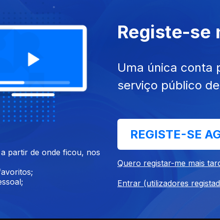
Registe-se
Uma única conta 
serviço público d
mai. 2023
Ep. 15
01 jun. 2023
 Que Imprimimos
A Vida das Pessoas Comuns
REGISTE-SE A
 partir de onde ficou, nos
Quero registar-me mais tar
avoritos;
ssoal;
Entrar (utilizadores regista
jun. 2023
Ep. 19
06 jul. 2023