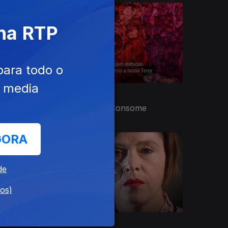
 na RTP
para todo o
e media
Ep. 16
15 jun. 2023
A Moda Que Nos Consome
GORA
de
dos)
Ep. 20
13 jul. 2023