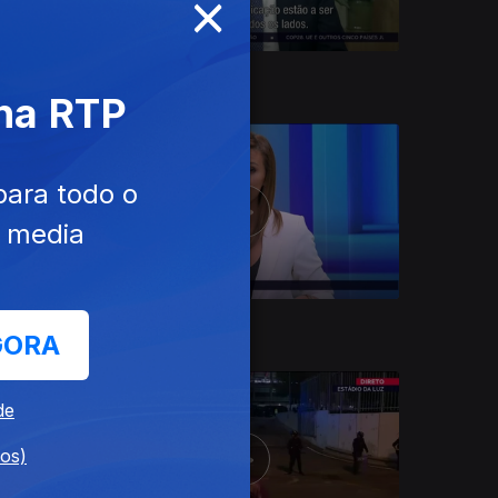
×
10 dez. 2023
 na RTP
para todo o
e media
26 nov. 2023
GORA
de
dos)