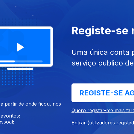
023
16 dez. 2023
Registe-se
Uma única conta 
serviço público d
2023
02 dez. 2023
REGISTE-SE A
 partir de onde ficou, nos
Quero registar-me mais tar
avoritos;
ssoal;
Entrar (utilizadores regista