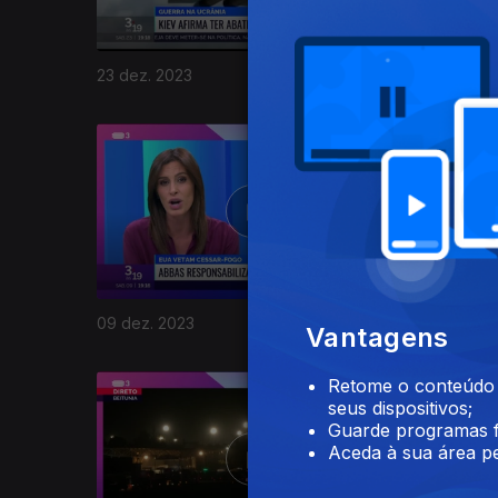
23 dez. 2023
17 dez. 2
730959
09 dez. 2023
03 dez. 
Vantagens
Retome o conteúdo a
seus dispositivos;
Guarde programas f
Aceda à sua área pe